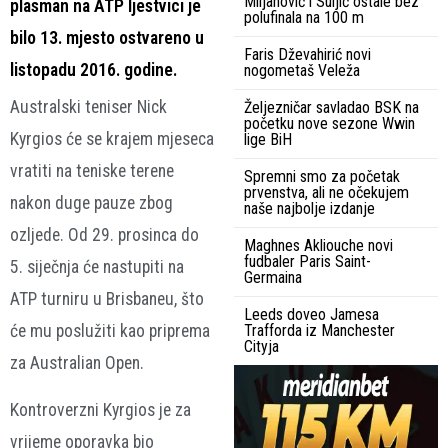
Miljanović i Suljić ostale bez
plasman na ATP ljestvici je
polufinala na 100 m
bilo 13. mjesto ostvareno u
Faris Dževahirić novi
listopadu 2016. godine.
nogometaš Veleža
Australski teniser Nick
Željezničar savladao BSK na
početku nove sezone Wwin
Kyrgios će se krajem mjeseca
lige BiH
vratiti na teniske terene
Spremni smo za početak
prvenstva, ali ne očekujem
nakon duge pauze zbog
naše najbolje izdanje
ozljede. Od 29. prosinca do
Maghnes Akliouche novi
fudbaler Paris Saint-
5. siječnja će nastupiti na
Germaina
ATP turniru u Brisbaneu, što
Leeds doveo Jamesa
će mu poslužiti kao priprema
Trafforda iz Manchester
Cityja
za Australian Open.
Kontroverzni Kyrgios je za
vrijeme oporavka bio