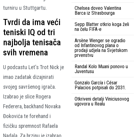
turniru u Stuttgartu.
Chelsea doveo Valentina
Barca iz Strasbourga
Tvrdi da ima veći
Sepp Blatter otkrio koga želi
na čelu FIFA-e
teniski IQ od tri
najbolja tenisača
Arsène Wenger se ogradio
od Infantinovog plana o
svih vremena
prodaji udjela na Svjetskom
prvenstvu
Randal Kolo Muani ponovo u
U podcastu Let's Trot Nick je
Juventusu
imao zadatak dizajnirati
Gonzalo García i César
svojeg savršenog igrača.
Palacios potpisali do 2031.
Izabrao je slice Rogera
Otkriveni detalji Viniciusovog
ugovora u Realu
Federera, backhand Novaka
Đokovića te forehand i
fizičku spremnost Rafaela
Nadala. Za brzinu je izabrao