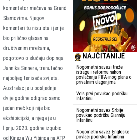
komentator mečeva na Grand
Slamovima. Njegovi
komentari tu nisu stali jer je
bio prilično glasan na
društvenim mrežama,
NAJČITANIJE
pogotovo o slučaju dopinga
Nogometni savezi traže
Jannika Sinnera, trenutačno
istragu i reformu nakon
povlačenja FIFA-inog plana o
najboljeg tenisača svijeta.
privatnim ulaganjima
Australac je u posljednje
Vels prvi povukao podršku
dvije godine odigrao samo
Infantinu
jedan meč koji nije bio
Nogometni savez Srbije
povukao podršku Gianniju
ekshibicijski, a njega je u
Infantinu
lipnju 2023. godine izgubio
Nogometni savez Engleske
povlači podršku Infantinu
od Kineza Wu Yibinga na ATP