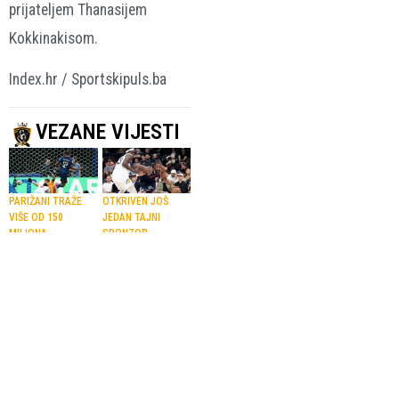
prijateljem Thanasijem
Kokkinakisom.
Index.hr / Sportskipuls.ba
VEZANE VIJESTI
PARIŽANI TRAŽE
OTKRIVEN JOŠ
VIŠE OD 150
JEDAN TAJNI
MILIONA
SPONZOR
Liverpool
Clippersima
poslao ponudu
prijete
tešku 115
drakonske
miliona eura za
kazne zbog
Barcolu
Leonarda
8.08.2026.
Nogomet
8.08.2026.
NBA
KOŠARKA
ZMAJEVO
U-16
GNIJEZDO