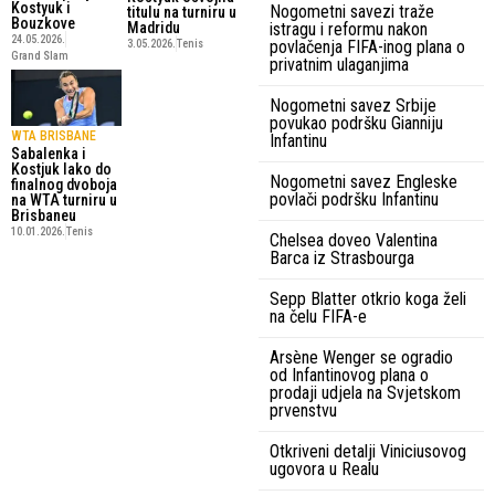
Kostyuk i
Nogometni savezi traže
titulu na turniru u
Bouzkove
Madridu
istragu i reformu nakon
24.05.2026.
povlačenja FIFA-inog plana o
3.05.2026.
Tenis
Grand Slam
privatnim ulaganjima
Nogometni savez Srbije
povukao podršku Gianniju
WTA BRISBANE
Infantinu
Sabalenka i
Kostjuk lako do
Nogometni savez Engleske
finalnog dvoboja
povlači podršku Infantinu
na WTA turniru u
Brisbaneu
10.01.2026.
Tenis
Chelsea doveo Valentina
Barca iz Strasbourga
Sepp Blatter otkrio koga želi
na čelu FIFA-e
Arsène Wenger se ogradio
od Infantinovog plana o
prodaji udjela na Svjetskom
prvenstvu
Otkriveni detalji Viniciusovog
ugovora u Realu