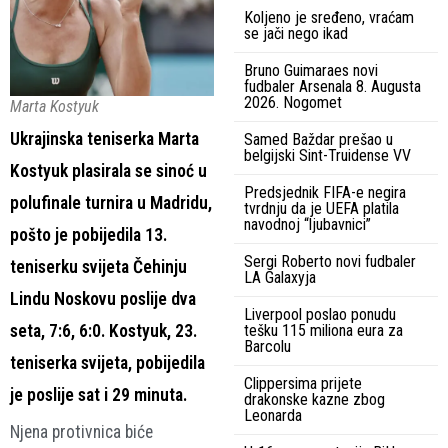
Koljeno je sređeno, vraćam
se jači nego ikad
Bruno Guimaraes novi
fudbaler Arsenala 8. Augusta
2026. Nogomet
Marta Kostyuk
Ukrajinska teniserka Marta
Samed Baždar prešao u
belgijski Sint-Truidense VV
Kostyuk plasirala se sinoć u
Predsjednik FIFA-e negira
polufinale turnira u Madridu,
tvrdnju da je UEFA platila
navodnoj “ljubavnici”
pošto je pobijedila 13.
Sergi Roberto novi fudbaler
teniserku svijeta Čehinju
LA Galaxyja
Lindu Noskovu poslije dva
Liverpool poslao ponudu
seta, 7:6, 6:0. Kostyuk, 23.
tešku 115 miliona eura za
Barcolu
teniserka svijeta, pobijedila
Clippersima prijete
je poslije sat i 29 minuta.
drakonske kazne zbog
Leonarda
Njena protivnica biće