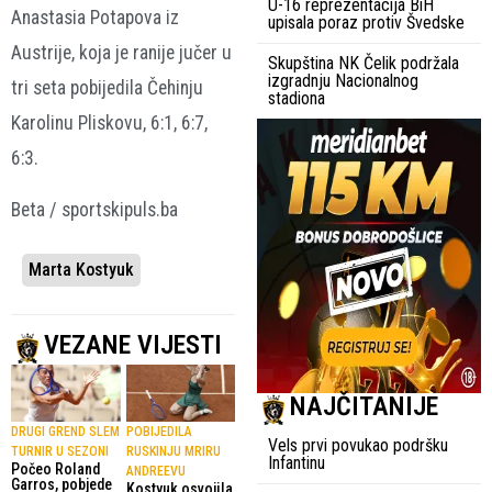
U-16 reprezentacija BiH
Anastasia Potapova iz
upisala poraz protiv Švedske
Austrije, koja je ranije jučer u
Skupština NK Čelik podržala
izgradnju Nacionalnog
tri seta pobijedila Čehinju
stadiona
Karolinu Pliskovu, 6:1, 6:7,
6:3.
Beta / sportskipuls.ba
Marta Kostyuk
VEZANE VIJESTI
NAJČITANIJE
DRUGI GREND SLEM
POBIJEDILA
Vels prvi povukao podršku
TURNIR U SEZONI
RUSKINJU MRIRU
Infantinu
Počeo Roland
ANDREEVU
Garros, pobjede
Kostyuk osvojila