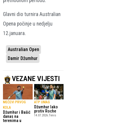
prethodnom periodu.”
Glavni dio turnira Australian
Opena počinje u nedjelju
12.januara.
Australian Open
Damir Džumhur
VEZANE VIJESTI
MEČEVI PRVOG
ATP UMAG
Džumhur lako
KOLA
protiv Roche
Džumhur i Bašić
14.07.2026.
Tenis
danas na
terenima u
Poljskoj
4.08.2026.
Tenis