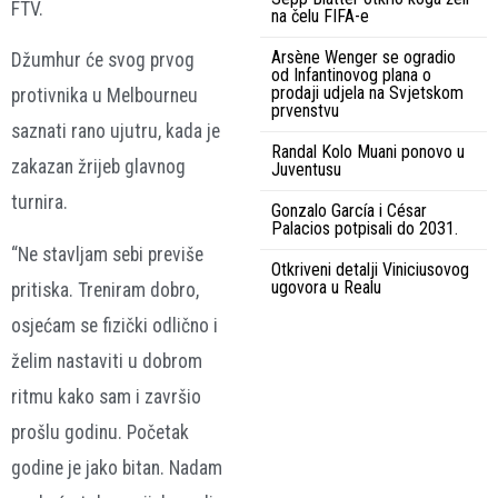
FTV.
na čelu FIFA-e
Arsène Wenger se ogradio
Džumhur će svog prvog
od Infantinovog plana o
prodaji udjela na Svjetskom
protivnika u Melbourneu
prvenstvu
saznati rano ujutru, kada je
Randal Kolo Muani ponovo u
zakazan žrijeb glavnog
Juventusu
turnira.
Gonzalo García i César
Palacios potpisali do 2031.
“Ne stavljam sebi previše
Otkriveni detalji Viniciusovog
ugovora u Realu
pritiska. Treniram dobro,
osjećam se fizički odlično i
želim nastaviti u dobrom
ritmu kako sam i završio
prošlu godinu. Početak
godine je jako bitan. Nadam