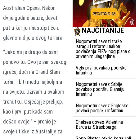
Australian Opena. Nakon
dvije godine pauze, deveti
put u karijeri nastupit će u
NAJČITANIJE
glavnom dijelu ovog turnira.
Nogometni savezi traže
istragu i reformu nakon
povlačenja FIFA-inog plana o
“Jako mi je drago da sam
privatnim ulaganjima
ponovo tu. Ovo je san svakog
Vels prvi povukao podršku
igrača, doći na Grand Slam
Infantinu
turnir i biti među najboljima
Nogometni savez Srbije
povukao podršku Gianniju
na svijetu. Uživam u svakom
Infantinu
trenutku. Osjećaj je prelijep,
Nogometni savez Engleske
povlači podršku Infantinu
kao i prvi put kada sam
došao ovdje.” – prenio je
Chelsea doveo Valentina
Barca iz Strasbourga
svoje utiske iz Australije za
Sepp Blatter otkrio koga želi