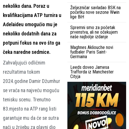
nekoliko dana. Poraz u
Željezničar savladao BSK na
početku nove sezone Wwin
kvalifikacijama ATP turnira u
lige BiH
Adelaideu omogućio mu je
Spremni smo za početak
prvenstva, ali ne očekujem
nekoliko dodatnih dana za
naše najbolje izdanje
potpuni fokus na ovo što ga
Maghnes Akliouche novi
čeka naredne sedmice.
fudbaler Paris Saint-
Germaina
Zahvaljujući odličnim
Leeds doveo Jamesa
rezultatima tokom
Trafforda iz Manchester
Cityja
2024.godine Damir Džumhur
se vraća na najveću moguću
tenisku scenu. Trenutno
83.mjesto na ATP rang listi
garantuje mu da će se sutra
naći u žrijebu za glavni dio