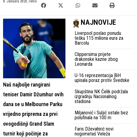
8. Januara 2025.
Tenis
NAJNOVIJE
Liverpool poslao ponudu
tešku 115 miliona eura za
Barcolu
Clippersima prijete
drakonske kazne zbog
Leonarda
U-16 reprezentacija BiH
upisala poraz protiv Švedske
Naš najbolje rangirani
Skupština NK Čelik podržala
teniser Damir Džumhur ovih
izgradnju Nacionalnog
stadiona
dana se u Melbourne Parku
Miljanović i Suljić ostale bez
vrijedno priprema za prvi
polufinala na 100 m
ovogodišnji Grand Slam
Faris Dževahirić novi
turnir koji počinje za
nogometaš Veleža