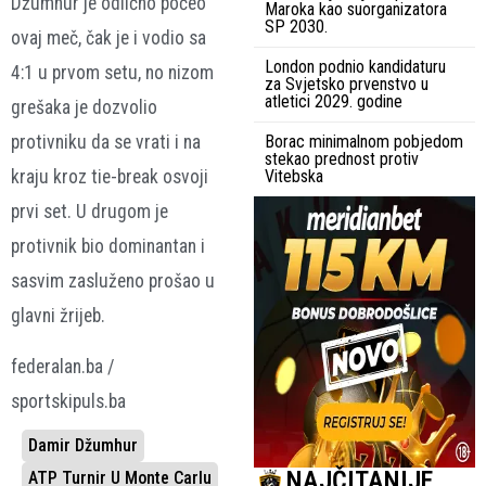
Džumhur je odlično počeo
Maroka kao suorganizatora
SP 2030.
ovaj meč, čak je i vodio sa
London podnio kandidaturu
4:1 u prvom setu, no nizom
za Svjetsko prvenstvo u
atletici 2029. godine
grešaka je dozvolio
protivniku da se vrati i na
Borac minimalnom pobjedom
stekao prednost protiv
kraju kroz tie-break osvoji
Vitebska
prvi set. U drugom je
protivnik bio dominantan i
sasvim zasluženo prošao u
glavni žrijeb.
federalan.ba /
sportskipuls.ba
Damir Džumhur
NAJČITANIJE
ATP Turnir U Monte Carlu