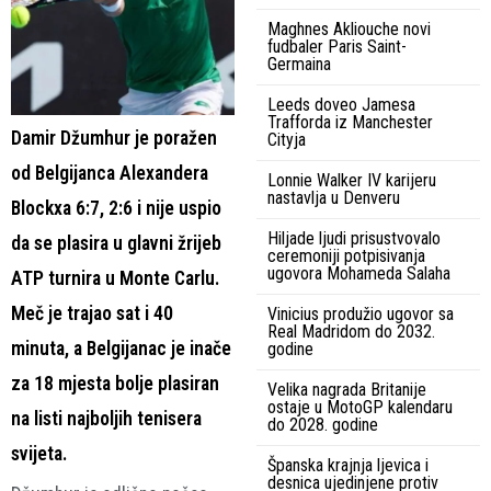
Maghnes Akliouche novi
fudbaler Paris Saint-
Germaina
Leeds doveo Jamesa
Trafforda iz Manchester
Damir Džumhur je poražen
Cityja
od Belgijanca Alexandera
Lonnie Walker IV karijeru
nastavlja u Denveru
Blockxa 6:7, 2:6 i nije uspio
Hiljade ljudi prisustvovalo
da se plasira u glavni žrijeb
ceremoniji potpisivanja
ugovora Mohameda Salaha
ATP turnira u Monte Carlu.
Meč je trajao sat i 40
Vinicius produžio ugovor sa
Real Madridom do 2032.
minuta, a Belgijanac je inače
godine
za 18 mjesta bolje plasiran
Velika nagrada Britanije
ostaje u MotoGP kalendaru
na listi najboljih tenisera
do 2028. godine
svijeta.
Španska krajnja ljevica i
desnica ujedinjene protiv