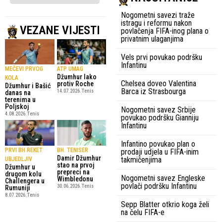
Nogometni savezi traže
istragu i reformu nakon
VEZANE VIJESTI
povlačenja FIFA-inog plana o
privatnim ulaganjima
Vels prvi povukao podršku
Infantinu
MEČEVI PRVOG
ATP UMAG
Džumhur lako
KOLA
Chelsea doveo Valentina
protiv Roche
Džumhur i Bašić
Barca iz Strasbourga
14.07.2026.
Tenis
danas na
terenima u
Poljskoj
Nogometni savez Srbije
4.08.2026.
Tenis
povukao podršku Gianniju
Infantinu
Infantino povukao plan o
PRVI BH REKET
BH. TENISER
prodaji udjela u FIFA-inim
Damir Džumhur
takmičenjima
UBJEDLJIV
stao na prvoj
Džumhur u
prepreci na
drugom kolu
Nogometni savez Engleske
Wimbledonu
Challengera u
povlači podršku Infantinu
30.06.2026.
Tenis
Rumuniji
8.07.2026.
Tenis
Sepp Blatter otkrio koga želi
na čelu FIFA-e