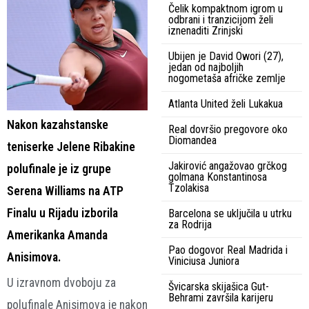
Čelik kompaktnom igrom u
odbrani i tranzicijom želi
iznenaditi Zrinjski
Ubijen je David Owori (27),
jedan od najboljih
nogometaša afričke zemlje
Atlanta United želi Lukakua
Nakon kazahstanske
Real dovršio pregovore oko
Diomandea
teniserke Jelene Ribakine
Jakirović angažovao grčkog
polufinale je iz grupe
golmana Konstantinosa
Tzolakisa
Serena Williams na ATP
Finalu u Rijadu izborila
Barcelona se uključila u utrku
za Rodrija
Amerikanka Amanda
Pao dogovor Real Madrida i
Anisimova.
Viniciusa Juniora
U izravnom dvoboju za
Švicarska skijašica Gut-
Behrami završila karijeru
polufinale Anisimova je nakon