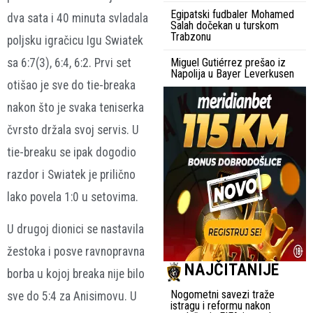
Egipatski fudbaler Mohamed
dva sata i 40 minuta svladala
Salah dočekan u turskom
Trabzonu
poljsku igračicu Igu Swiatek
sa 6:7(3), 6:4, 6:2. Prvi set
Miguel Gutiérrez prešao iz
Napolija u Bayer Leverkusen
otišao je sve do tie-breaka
nakon što je svaka teniserka
čvrsto držala svoj servis. U
tie-breaku se ipak dogodio
razdor i Swiatek je prilično
lako povela 1:0 u setovima.
U drugoj dionici se nastavila
žestoka i posve ravnopravna
NAJČITANIJE
borba u kojoj breaka nije bilo
Nogometni savezi traže
sve do 5:4 za Anisimovu. U
istragu i reformu nakon