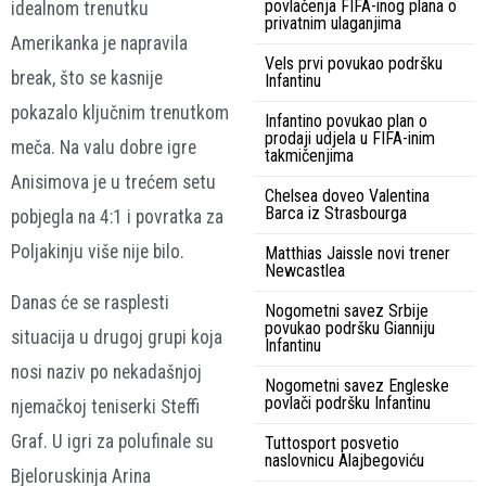
povlačenja FIFA-inog plana o
idealnom trenutku
privatnim ulaganjima
Amerikanka je napravila
Vels prvi povukao podršku
break, što se kasnije
Infantinu
pokazalo ključnim trenutkom
Infantino povukao plan o
prodaji udjela u FIFA-inim
meča. Na valu dobre igre
takmičenjima
Anisimova je u trećem setu
Chelsea doveo Valentina
Barca iz Strasbourga
pobjegla na 4:1 i povratka za
Poljakinju više nije bilo.
Matthias Jaissle novi trener
Newcastlea
Danas će se rasplesti
Nogometni savez Srbije
povukao podršku Gianniju
situacija u drugoj grupi koja
Infantinu
nosi naziv po nekadašnjoj
Nogometni savez Engleske
povlači podršku Infantinu
njemačkoj teniserki Steffi
Graf. U igri za polufinale su
Tuttosport posvetio
naslovnicu Alajbegoviću
Bjeloruskinja Arina