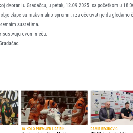
koj dvorani u Gradačcu, u petak, 12.09.2025. sa početkom u 18:00
i obje ekipe su maksimalno spremni, i za očekivati je da gledamo č
ipremnim susretima.
 prisustvuju ovom meču.
 Gradačac.
18. KOLO PREMIJER LIGE BIH
DAMIR BEĆIROVIĆ