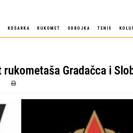
T
KOŠARKA
RUKOMET
ODBOJKA
TENIS
KOLU
ret rukometaša Gradačca i Sl