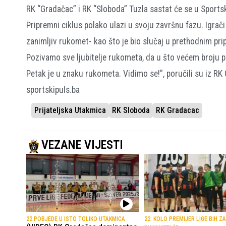
RK “Gradačac” i RK “Sloboda” Tuzla sastat će se u Sports
Pripremni ciklus polako ulazi u svoju završnu fazu. Igrač
zanimljiv rukomet- kao što je bio slučaj u prethodnim pr
Pozivamo sve ljubitelje rukometa, da u što većem broju
Petak je u znaku rukometa. Vidimo se!”, poručili su iz RK
sportskipuls.ba
Prijateljska Utakmica
RK Sloboda
RK Gradacac
VEZANE VIJESTI
22 POBJEDE U ISTO TOLIKO UTAKMICA
22. KOLO PREMIJER LIGE BIH ZA