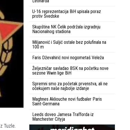
Leonarda
U-16 reprezentacija BiH upisala poraz
protiv Švedske
Skupština NK Čelik podržala izgradnju
Nacionalnog stadiona
Miljanović i Suljić ostale bez polufinala na
100 m
Faris Dževahirić novi nogometaš Veleža
Željezničar savladao BSK na početku nove
sezone Wwin lige BiH
Spremni smo za početak prvenstva, ali ne
očekujem naše najbolje izdanje
Maghnes Akliouche novi fudbaler Paris
Saint-Germaina
Leeds doveo Jamesa Trafforda iz
Manchester Cityja
z Tuzle.