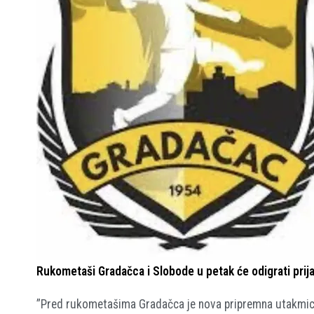
Rukometaši Gradačca i Slobode u petak će odigrati prij
”Pred rukometašima Gradačca je nova pripremna utakmica u