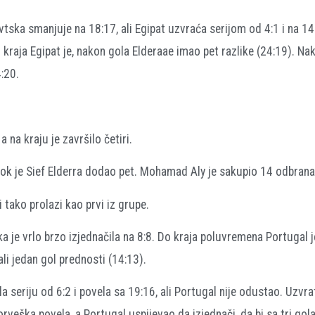
ska smanjuje na 18:17, ali Egipat uzvraća serijom od 4:1 i na 1
 kraja Egipat je, nakon gola Elderaae imao pet razlike (24:19). Nak
:20.
 na kraju je završilo četiri.
 dok je Sief Elderra dodao pet. Mohamad Aly je sakupio 14 odbrana
 tako prolazi kao prvi iz grupe.
ka je vrlo brzo izjednačila na 8:8. Do kraja poluvremena Portugal 
li jedan gol prednosti (14:13).
a seriju od 6:2 i povela sa 19:16, ali Portugal nije odustao. Uzvrat
rveška povela, a Portugal uspijevao da izjednači, da bi sa tri gol