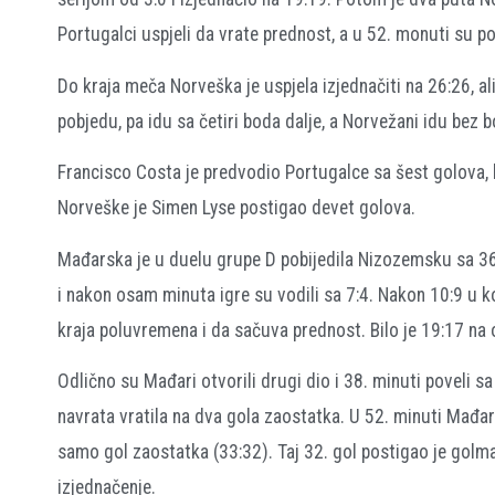
Portugalci uspjeli da vrate prednost, a u 52. monuti su pov
Do kraja meča Norveška je uspjela izjednačiti na 26:26, ali
pobjedu, pa idu sa četiri boda dalje, a Norvežani idu bez 
Francisco Costa je predvodio Portugalce sa šest golova, k
Norveške je Simen Lyse postigao devet golova.
Mađarska je u duelu grupe D pobijedila Nizozemsku sa 36:
i nakon osam minuta igre su vodili sa 7:4. Nakon 10:9 u 
kraja poluvremena i da sačuva prednost. Bilo je 19:17 na
Odlično su Mađari otvorili drugi dio i 38. minuti poveli 
navrata vratila na dva gola zaostatka. U 52. minuti Mađarsk
samo gol zaostatka (33:32). Taj 32. gol postigao je golm
izjednačenje.