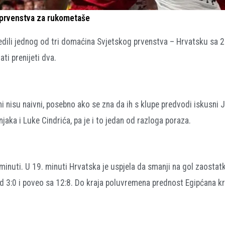
 prvenstva za rukometaše
dili jednog od tri domaćina Svjetskog prvenstva – Hrvatsku sa 2
ti prenijeti dva.
ni nisu naivni, posebno ako se zna da ih s klupe predvodi iskusni 
jaka i Luke Cindrića, pa je i to jedan od razloga poraza.
 minuti. U 19. minuti Hrvatska je uspjela da smanji na gol zaostatk
od 3:0 i poveo sa 12:8. Do kraja poluvremena prednost Egipćana kr