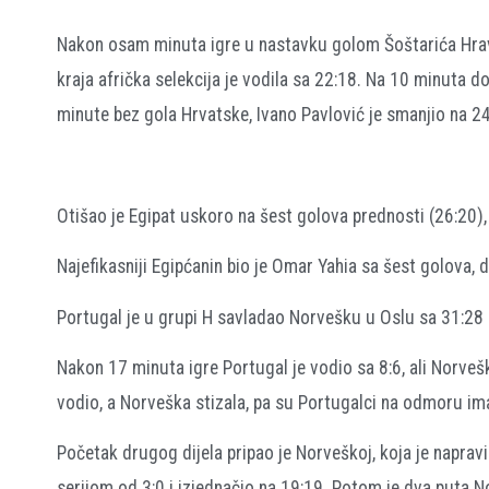
Nakon osam minuta igre u nastavku golom Šoštarića Hravt
kraja afrička selekcija je vodila sa 22:18. Na 10 minuta do
minute bez gola Hrvatske, Ivano Pavlović je smanjio na 24
Otišao je Egipat uskoro na šest golova prednosti (26:20), a
Najefikasniji Egipćanin bio je Omar Yahia sa šest golova,
Portugal je u grupi H savladao Norvešku u Oslu sa 31:28 i
Nakon 17 minuta igre Portugal je vodio sa 8:6, ali Norveš
vodio, a Norveška stizala, pa su Portugalci na odmoru ima
Početak drugog dijela pripao je Norveškoj, koja je napravil
serijom od 3:0 i izjednačio na 19:19. Potom je dva puta No