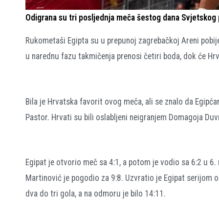
Odigrana su tri posljednja meča šestog dana Svjetskog
Rukometaši Egipta su u prepunoj zagrebačkoj Areni pobije
u narednu fazu takmičenja prenosi četiri boda, dok će Hrva
Bila je Hrvatska favorit ovog meča, ali se znalo da Egipća
Pastor. Hrvati su bili oslabljeni neigranjem Domagoja Duvn
Egipat je otvorio meč sa 4:1, a potom je vodio sa 6:2 u 6.
Martinović je pogodio za 9:8. Uzvratio je Egipat serijom 
dva do tri gola, a na odmoru je bilo 14:11.