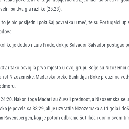
eli i sa dva gla razlike (25:23).
 to je bio posljednji pokušaj povratka u meč, te su Portugalci upis
bodova.
oliko je dodao i Luis Frade, dok je Salvador Salvador postigao p
32 i tako osvojila prvo mjesto u ovoj grupi. Bolje su Nizozemci 
korist Nizozemske, Mađarska preko Banhidija i Boke preuzima vod
 odmoru.
sa 24:20. Nakon toga Mađari su čuvali prednost, a Nizozemska se u
a je povela sa 33:29, ali je uzvratila Nizozemska s tri gola i doš
an Ravensbergen, koji je potom odbranio šut Ilića i donio svom t