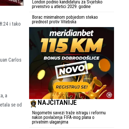
London podnio kandidaturu za Svjetsko
prvenstvo u atletici 2029. godine
Borac minimalnom pobjedom stekao
prednost protiv Vitebska
8:24 i tako
Juan Carlos
a, a
NAJČITANIJE
etala se od
Nogometni savezi traže istragu i reformu
nakon povlačenja FIFA-inog plana o
privatnim ulaganjima