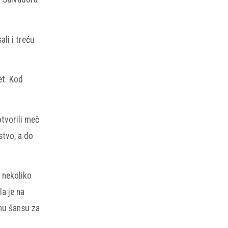
ali i treću
et. Kod
otvorili meč
stvo, a do
 nekoliko
la je na
imu šansu za