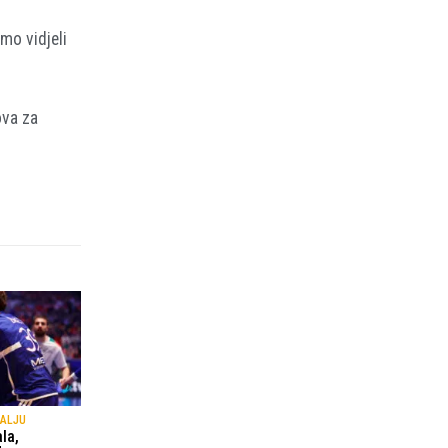
mo vidjeli
ova za
DALJU
ala,