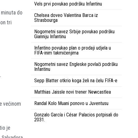
Vels prvi povukao podršku Infantinu
4 minuta do
Chelsea doveo Valentina Barca iz
Strasbourga
on tri
Nogometni savez Srbije povukao podršku
Gianniju Infantinu
Infantino povukao plan o prodaji udjela u
FIFA-inim takmičenjima
Nogometni savez Engleske povlači podršku
Infantinu
.
Sepp Blatter otkrio koga želi na čelu FIFA-e
Matthias Jaissle novi trener Newcastlea
Randal Kolo Muani ponovo u Juventusu
je većinom
Gonzalo García i César Palacios potpisali do
2031.
io je
a Salvadora