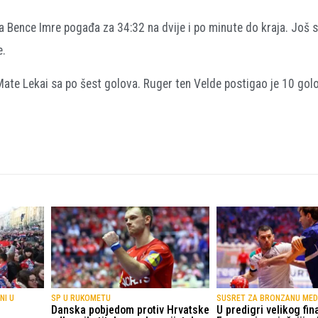
a Bence Imre pogađa za 34:32 na dvije i po minute do kraja. Još s
e.
 Mate Lekai sa po šest golova. Ruger ten Velde postigao je 10 gol
NI U
SP U RUKOMETU
SUSRET ZA BRONZANU ME
Danska pobjedom protiv Hrvatske
U predigri velikog fin