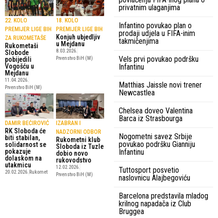
privatnim ulaganjima
22. KOLO
18. KOLO
Infantino povukao plan o
PREMIJER LIGE BIH
PREMIJER LIGE BIH
prodaji udjela u FIFA-inim
Konjuh ubjedljiv
ZA RUKOMETAŠE
takmičenjima
u Mejdanu
Rukometaši
8.03.2026.
Slobode
Vels prvi povukao podršku
pobijedili
Prvenstvo BiH (M)
Infantinu
Vogošću u
Mejdanu
11.04.2026.
Matthias Jaissle novi trener
Prvenstvo BiH (M)
Newcastlea
Chelsea doveo Valentina
Barca iz Strasbourga
DAMIR BEĆIROVIĆ
IZABRAN I
RK Sloboda će
NADZORNI ODBOR
Nogometni savez Srbije
biti stabilan,
Rukometni klub
povukao podršku Gianniju
solidarnost se
Sloboda iz Tuzle
pokazuje
Infantinu
dobio novo
dolaskom na
rukovodstvo
utakmicu
12.02.2026.
Tuttosport posvetio
20.02.2026.
Rukomet
Prvenstvo BiH (M)
naslovnicu Alajbegoviću
Barcelona predstavila mladog
krilnog napadača iz Club
Bruggea