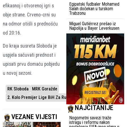
Egipatski fudbaler Mohamed
efikasnoj i otvorenoj igri s
Salah dočekan u turskom
Trabzonu
obje strane. Crveno-crni su
na odmor otišli s prednošću
Miguel Gutiérrez prešao iz
Napolija u Bayer Leverkusen
od 20:16.
Do kraja susreta Sloboda je
uspjela sačuvati prednost i
upisati prvu domaću pobjedu
u novoj sezoni.
RK Sloboda
MRK Goražde
2. Kolo Premijer Lige BiH Za Rukometaše
NAJČITANIJE
VEZANE VIJESTI
Nogometni savezi traže
istragu i reformu nakon
povlačenja FIFA-inog plana o