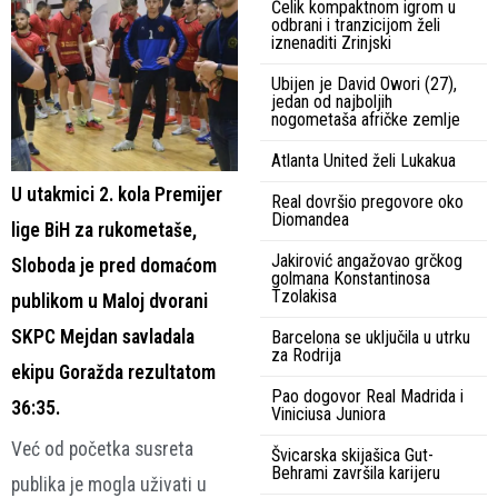
Čelik kompaktnom igrom u
odbrani i tranzicijom želi
iznenaditi Zrinjski
Ubijen je David Owori (27),
jedan od najboljih
nogometaša afričke zemlje
Atlanta United želi Lukakua
U utakmici 2. kola Premijer
Real dovršio pregovore oko
Diomandea
lige BiH za rukometaše,
Jakirović angažovao grčkog
Sloboda je pred domaćom
golmana Konstantinosa
Tzolakisa
publikom u Maloj dvorani
SKPC Mejdan savladala
Barcelona se uključila u utrku
za Rodrija
ekipu Goražda rezultatom
Pao dogovor Real Madrida i
36:35.
Viniciusa Juniora
Već od početka susreta
Švicarska skijašica Gut-
Behrami završila karijeru
publika je mogla uživati u