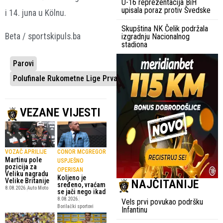
U-16 reprezentacija BiH
upisala poraz protiv Švedske
i 14. juna u Kölnu.
Skupština NK Čelik podržala
Beta / sportskipuls.ba
izgradnju Nacionalnog
stadiona
Parovi
Polufinale Rukometne Lige Prvaka
VEZANE VIJESTI
VOZAČ APRILIJE
CONOR MCGREGOR
Martinu pole
USPJEŠNO
pozicija za
OPERISAN
Veliku nagradu
Koljeno je
Velike Britanije
NAJČITANIJE
sređeno, vraćam
8.08.2026.
Auto Moto
se jači nego ikad
8.08.2026.
Vels prvi povukao podršku
Borilački sportovi
Infantinu