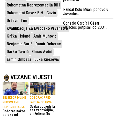
Rukometna Reprezentacija BiH
Randal Kolo Muani ponovo u
Rukometni Savez BiH
Cazin
Juventusu
Državni Tim
Gonzalo García i César
Palacios potpisali do 2031.
Kvalifikacije Za Evropsko Prvenstvo
Grčka
Island
Amir Muhović
Benjamin Burić
Damir Doborac
Darko Tavrić
Elmas Avdić
Ermin Ombaša
Luka Knežević
VEZANE VIJESTI
SELEKTOR MUŠKE
DOBORAC PRED
RUKOMETNE
FARSKA OSTRVA
Svaka pobjeda bi
REPREZENTACIJE
nas zadovoljila,
Doborac nakon
ali želimo što
poraza od