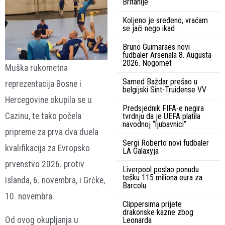
Britanije
Koljeno je sređeno, vraćam
se jači nego ikad
Bruno Guimaraes novi
fudbaler Arsenala 8. Augusta
2026. Nogomet
Muška rukometna
Samed Baždar prešao u
reprezentacija Bosne i
belgijski Sint-Truidense VV
Hercegovine okupila se u
Predsjednik FIFA-e negira
Cazinu, te tako počela
tvrdnju da je UEFA platila
navodnoj “ljubavnici”
pripreme za prva dva duela
Sergi Roberto novi fudbaler
kvalifikacija za Evropsko
LA Galaxyja
prvenstvo 2026. protiv
Liverpool poslao ponudu
tešku 115 miliona eura za
Islanda, 6. novembra, i Grčke,
Barcolu
10. novembra.
Clippersima prijete
drakonske kazne zbog
Od ovog okupljanja u
Leonarda