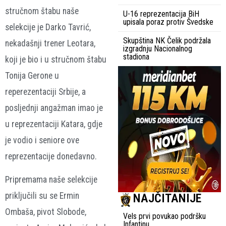
stručnom štabu naše
U-16 reprezentacija BiH
upisala poraz protiv Švedske
selekcije je Darko Tavrić,
Skupština NK Čelik podržala
nekadašnji trener Leotara,
izgradnju Nacionalnog
stadiona
koji je bio i u stručnom štabu
Tonija Gerone u
reperezentaciji Srbije, a
posljednji angažman imao je
u reprezentaciji Katara, gdje
je vodio i seniore ove
reprezentacije donedavno.
Pripremama naše selekcije
priključili su se Ermin
NAJČITANIJE
Ombaša, pivot Slobode,
Vels prvi povukao podršku
Infantinu