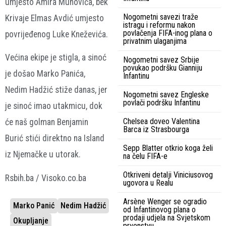
umjesto Amira Muhovića, bek
Nogometni savezi traže
Krivaje Elmas Avdić umjesto
istragu i reformu nakon
povlačenja FIFA-inog plana o
povrijeđenog Luke Kneževića.
privatnim ulaganjima
Većina ekipe je stigla, a sinoć
Nogometni savez Srbije
povukao podršku Gianniju
je došao Marko Panića,
Infantinu
Nedim Hadžić stiže danas, jer
Nogometni savez Engleske
povlači podršku Infantinu
je sinoć imao utakmicu, dok
Chelsea doveo Valentina
će naš golman Benjamin
Barca iz Strasbourga
Burić stići direktno na Island
Sepp Blatter otkrio koga želi
iz Njemačke u utorak.
na čelu FIFA-e
Otkriveni detalji Viniciusovog
Rsbih.ba / Visoko.co.ba
ugovora u Realu
Arsène Wenger se ogradio
Marko Panić
Nedim Hadžić
od Infantinovog plana o
prodaji udjela na Svjetskom
Okupljanje
prvenstvu