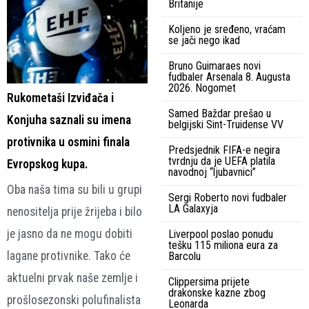
Britanije
Koljeno je sređeno, vraćam
se jači nego ikad
Bruno Guimaraes novi
fudbaler Arsenala 8. Augusta
2026. Nogomet
Rukometaši Izviđača i
Samed Baždar prešao u
Konjuha saznali su imena
belgijski Sint-Truidense VV
protivnika u osmini finala
Predsjednik FIFA-e negira
tvrdnju da je UEFA platila
Evropskog kupa.
navodnoj “ljubavnici”
Oba naša tima su bili u grupi
Sergi Roberto novi fudbaler
LA Galaxyja
nenositelja prije žrijeba i bilo
je jasno da ne mogu dobiti
Liverpool poslao ponudu
tešku 115 miliona eura za
lagane protivnike. Tako će
Barcolu
aktuelni prvak naše zemlje i
Clippersima prijete
drakonske kazne zbog
prošlosezonski polufinalista
Leonarda