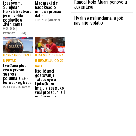
Randal Kolo Muani ponovo u
izazovom,
Mađarski tim
Juventusu
Sulejman
nadoknadio
Pejkušić zatvara
minus i prošao
jedno veliko
dalje
Hvali se milijardama, a još
poglavlje u
1.05.2026.
Rukomet
nas nije isplatio
Živinicama
9.05.2026.
Prvenstvo BiH (M)
UZVRATNI SUSRET
UTAKMICA SE IGRA
U PETAK
U NEDJELJU OD 20
Izviđaču plus
SATI
dva u prvom
Džolić uoči
susretu
gostovanja
polufinala EHF
Tatabanye u
Europskog kupa
Ljubuškom:
26.04.2026.
Rukomet
Imaju višestruko
veći proračun, ali
možemo do
pobjede
23.04.2026.
Rukomet
SportskiPuls.ba
© Copyright - VICOBA d.o.o. 2024.
Uvjeti korištenja
Kontakt