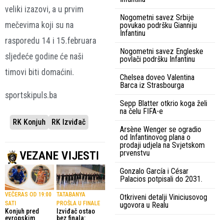
veliki izazovi, a u prvim
Nogometni savez Srbije
mečevima koji su na
povukao podršku Gianniju
Infantinu
rasporedu 14 i 15.februara
Nogometni savez Engleske
sljedeće godine će naši
povlači podršku Infantinu
timovi biti domaćini.
Chelsea doveo Valentina
Barca iz Strasbourga
sportskipuls.ba
Sepp Blatter otkrio koga želi
na čelu FIFA-e
RK Konjuh
RK Izviđač
Arsène Wenger se ogradio
od Infantinovog plana o
prodaji udjela na Svjetskom
prvenstvu
VEZANE VIJESTI
Gonzalo García i César
Palacios potpisali do 2031.
VEČERAS OD 19:00
TATABANYA
Otkriveni detalji Viniciusovog
SATI
PROŠLA U FINALE
ugovora u Realu
Konjuh pred
Izviđač ostao
evropskim
bez finala: