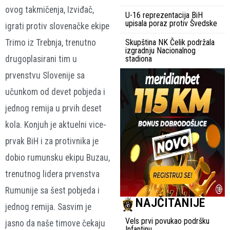
ovog takmičenja, Izviđač,
U-16 reprezentacija BiH
upisala poraz protiv Švedske
igrati protiv slovenačke ekipe
Trimo iz Trebnja, trenutno
Skupština NK Čelik podržala
izgradnju Nacionalnog
drugoplasirani tim u
stadiona
prvenstvu Slovenije sa
učunkom od devet pobjeda i
jednog remija u prvih deset
kola. Konjuh je aktuelni vice-
prvak BiH i za protivnika je
dobio rumunsku ekipu Buzau,
trenutnog lidera prvenstva
Rumunije sa šest pobjeda i
NAJČITANIJE
jednog remija. Sasvim je
Vels prvi povukao podršku
jasno da naše timove čekaju
Infantinu