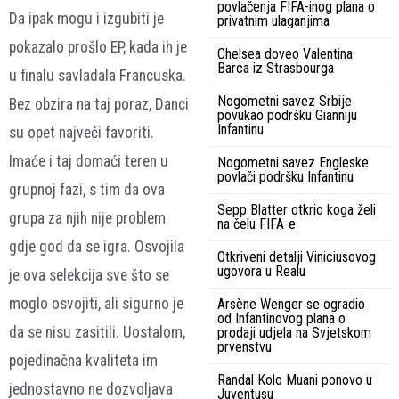
povlačenja FIFA-inog plana o
Da ipak mogu i izgubiti je
privatnim ulaganjima
pokazalo prošlo EP, kada ih je
Chelsea doveo Valentina
Barca iz Strasbourga
u finalu savladala Francuska.
Nogometni savez Srbije
Bez obzira na taj poraz, Danci
povukao podršku Gianniju
Infantinu
su opet najveći favoriti.
Imaće i taj domaći teren u
Nogometni savez Engleske
povlači podršku Infantinu
grupnoj fazi, s tim da ova
Sepp Blatter otkrio koga želi
grupa za njih nije problem
na čelu FIFA-e
gdje god da se igra. Osvojila
Otkriveni detalji Viniciusovog
ugovora u Realu
je ova selekcija sve što se
moglo osvojiti, ali sigurno je
Arsène Wenger se ogradio
od Infantinovog plana o
da se nisu zasitili. Uostalom,
prodaji udjela na Svjetskom
prvenstvu
pojedinačna kvaliteta im
Randal Kolo Muani ponovo u
jednostavno ne dozvoljava
Juventusu