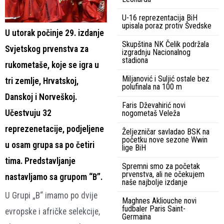
U-16 reprezentacija BiH
upisala poraz protiv Švedske
U utorak počinje 29. izdanje
Skupština NK Čelik podržala
Svjetskog prvenstva za
izgradnju Nacionalnog
stadiona
rukometaše, koje se igra u
Miljanović i Suljić ostale bez
tri zemlje, Hrvatskoj,
polufinala na 100 m
Danskoj i Norveškoj.
Faris Dževahirić novi
Učestvuju 32
nogometaš Veleža
reprezenetacije, podjeljene
Željezničar savladao BSK na
početku nove sezone Wwin
u osam grupa sa po četiri
lige BiH
tima. Predstavljanje
Spremni smo za početak
prvenstva, ali ne očekujem
nastavljamo sa grupom “B”.
naše najbolje izdanje
U Grupi „B“ imamo po dvije
Maghnes Akliouche novi
fudbaler Paris Saint-
evropske i afričke selekcije,
Germaina