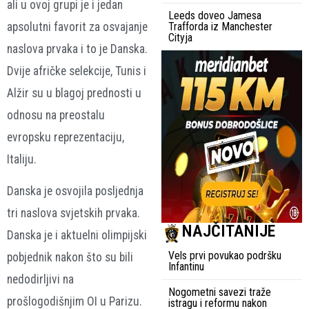
ali u ovoj grupi je i jedan
Leeds doveo Jamesa
apsolutni favorit za osvajanje
Trafforda iz Manchester
Cityja
naslova prvaka i to je Danska.
Dvije afričke selekcije, Tunis i
Alžir su u blagoj prednosti u
odnosu na preostalu
evropsku reprezentaciju,
Italiju.
Danska je osvojila posljednja
tri naslova svjetskih prvaka.
NAJČITANIJE
Danska je i aktuelni olimpijski
Vels prvi povukao podršku
pobjednik nakon što su bili
Infantinu
nedodirljivi na
Nogometni savezi traže
prošlogodišnjim OI u Parizu.
istragu i reformu nakon