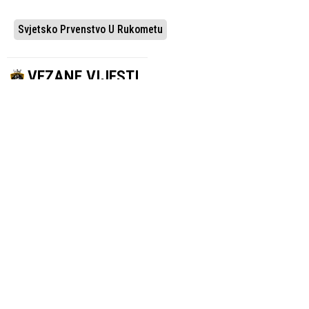
Svjetsko Prvenstvo U Rukometu
VEZANE VIJESTI
UČESTVUJU 32
SREBRENI
REPREZENTACIJE
RUKOMETAŠI
Održan žrijeb za
DOČEKANI U
Svjetsko
ZAGREBU
prvenstvo u
Sigurdsson na
rukometu
dočeku: Vi ste
11.06.2026.
Rukomet
potpuno lud
narod! Volim vas
3.02.2025.
Rukomet
SP U RUKOMETU
SUSRET ZA
Danska
BRONZANU
pobjedom protiv
MEDALJU
Hrvatske
U predigri
odbranila titulu