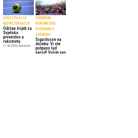
UČESTVUJU 32
SREBRENI
REPREZENTACIJE
RUKOMETAŠI
Održan žrijeb za
DOČEKANI U
Svjetsko
ZAGREBU
prvenstvo u
Sigurdsson na
rukometu
dočeku: Vi ste
11.06.2026.
Rukomet
potpuno lud
narod! Volim vas
3.02.2025.
Rukomet
SP U RUKOMETU
SUSRET ZA
Danska
BRONZANU
pobjedom protiv
MEDALJU
Hrvatske
U predigri
odbranila titulu
velikog finala,
prvaka svijeta!
Francuzi
2.02.2025.
Rukomet
uspješniji od
Portugalaca
2.02.2025.
Rukomet
SportskiPuls.ba
© Copyright - VICOBA d.o.o. 2024.