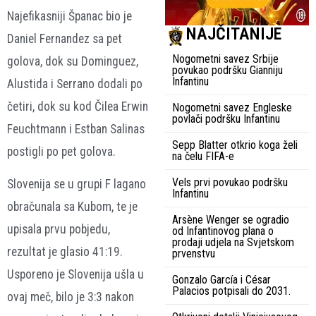
Najefikasniji Španac bio je
NAJČITANIJE
Daniel Fernandez sa pet
Nogometni savez Srbije
golova, dok su Dominguez,
povukao podršku Gianniju
Infantinu
Alustida i Serrano dodali po
četiri, dok su kod Čilea Erwin
Nogometni savez Engleske
povlači podršku Infantinu
Feuchtmann i Estban Salinas
Sepp Blatter otkrio koga želi
postigli po pet golova.
na čelu FIFA-e
Vels prvi povukao podršku
Slovenija se u grupi F lagano
Infantinu
obračunala sa Kubom, te je
Arsène Wenger se ogradio
upisala prvu pobjedu,
od Infantinovog plana o
prodaji udjela na Svjetskom
rezultat je glasio 41:19.
prvenstvu
Usporeno je Slovenija ušla u
Gonzalo García i César
Palacios potpisali do 2031.
ovaj meč, bilo je 3:3 nakon