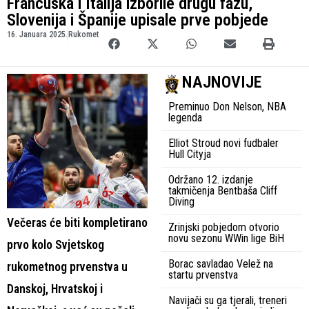
Francuska i Italija izborile drugu fazu,
Slovenija i Španije upisale prve pobjede
16. Januara 2025.
Rukomet
NAJNOVIJE
Preminuo Don Nelson, NBA
legenda
Elliot Stroud novi fudbaler
Hull Cityja
Održano 12. izdanje
takmičenja Bentbaša Cliff
Diving
Večeras će biti kompletirano
Zrinjski pobjedom otvorio
novu sezonu WWin lige BiH
prvo kolo Svjetskog
Borac savladao Velež na
rukometnog prvenstva u
startu prvenstva
Danskoj, Hrvatskoj i
Navijači su ga tjerali, treneri