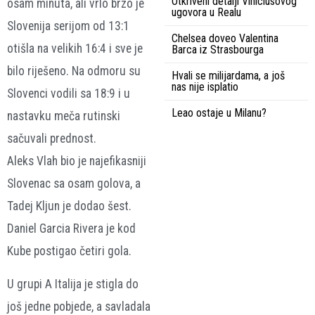
Otkriveni detalji Viniciusovog
osam minuta, ali vrlo brzo je
ugovora u Realu
Slovenija serijom od 13:1
Chelsea doveo Valentina
otišla na velikih 16:4 i sve je
Barca iz Strasbourga
bilo riješeno. Na odmoru su
Hvali se milijardama, a još
nas nije isplatio
Slovenci vodili sa 18:9 i u
Leao ostaje u Milanu?
nastavku meča rutinski
sačuvali prednost.
Aleks Vlah bio je najefikasniji
Slovenac sa osam golova, a
Tadej Kljun je dodao šest.
Daniel Garcia Rivera je kod
Kube postigao četiri gola.
U grupi A Italija je stigla do
još jedne pobjede, a savladala