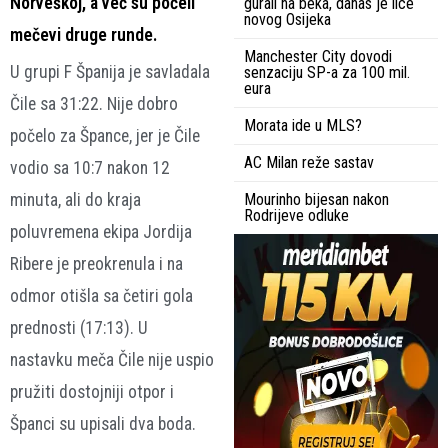
Norveškoj, a već su počeli
gurali na beka, danas je lice
novog Osijeka
mečevi druge runde.
Manchester City dovodi
U grupi F Španija je savladala
senzaciju SP-a za 100 mil.
eura
Čile sa 31:22. Nije dobro
Morata ide u MLS?
počelo za Špance, jer je Čile
AC Milan reže sastav
vodio sa 10:7 nakon 12
minuta, ali do kraja
Mourinho bijesan nakon
Rodrijeve odluke
poluvremena ekipa Jordija
Ribere je preokrenula i na
odmor otišla sa četiri gola
prednosti (17:13). U
nastavku meča Čile nije uspio
pružiti dostojniji otpor i
Španci su upisali dva boda.