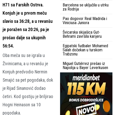
H71 sa Farskih Ostrva.
Barcelona se uključila u utrku
za Rodrija
Konjuh je u prvom meču
Pao dogovor Real Madrida i
slavio sa 36:28, a u revanšu
Viniciusa Juniora
je poražen sa 20:26, pa je
Švicarska skijašica Gut-
Behrami završila karijeru
prošao dalje sa ukupnih
56:54.
Egipatski fudbaler Mohamed
Salah dočekan u turskom
Trabzonu
Oba meča su se igrala u
Živinicama, a u revanšu je
Miguel Gutiérrez prešao iz
Napolija u Bayer Leverkusen
Konjuh predvodio Nermin
Smajić sa pet pogodaka, dok
je Rijad Sinanović dodao
četiri. Kod gostiju je briljirao
Hogni Heinason sa 10
pogodaka.