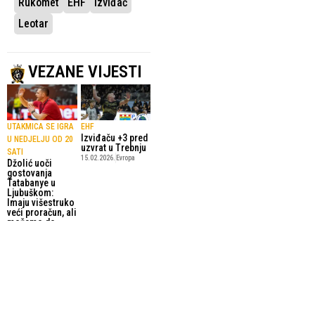
Rukomet
EHF
Izviđač
Leotar
VEZANE VIJESTI
UTAKMICA SE IGRA
EHF
Izviđaču +3 pred
U NEDJELJU OD 20
uzvrat u Trebnju
SATI
15.02.2026.
Evropa
Džolić uoči
gostovanja
Tatabanye u
Ljubuškom:
Imaju višestruko
veći proračun, ali
možemo do
pobjede
23.04.2026.
Rukomet
GROBARI NA NEXEU
EVROPSKI
“Vukovar je
RUKOMETNI KUP
crno-beli grad,