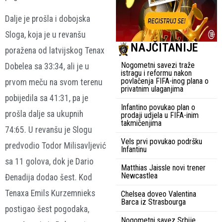
Dalje je prošla i dobojska
Sloga, koja je u revanšu
NAJČITANIJE
poražena od latvijskog Tenax
Nogometni savezi traže
Dobelea sa 33:34, ali je u
istragu i reformu nakon
povlačenja FIFA-inog plana o
prvom meču na svom terenu
privatnim ulaganjima
pobijedila sa 41:31, pa je
Infantino povukao plan o
prošla dalje sa ukupnih
prodaji udjela u FIFA-inim
takmičenjima
74:65. U revanšu je Slogu
Vels prvi povukao podršku
predvodio Todor Milisavljević
Infantinu
sa 11 golova, dok je Dario
Matthias Jaissle novi trener
Newcastlea
Đenadija dodao šest. Kod
Tenaxa Emils Kurzemnieks
Chelsea doveo Valentina
Barca iz Strasbourga
postigao šest pogodaka,
Nogometni savez Srbije