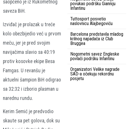
saopćeno je iz Rukometnog
povukao podršku Gianniju
Infantinu
saveza BiH.
Tuttosport posvetio
naslovnicu Alajbegoviću
Izviđač je prolazak u treće
kolo obezbijedio već u prvom
Barcelona predstavila mladog
krilnog napadača iz Club
meču, jer je pred svojim
Bruggea
navijačima slavio sa 40:19
Nogometni savez Engleske
povlači podršku Infantinu
protiv kosovke ekipe Besa
Organizatori Velike nagrade
Famgas. U revanšu je
SAD-a očekuju rekordnu
posjetu
aktuelni šampion BiH odigrao
sa 32:32 i izborio plasman u
narednu rundu.
Kerim Semić je predvodio
skaute sa pet golova, dok su