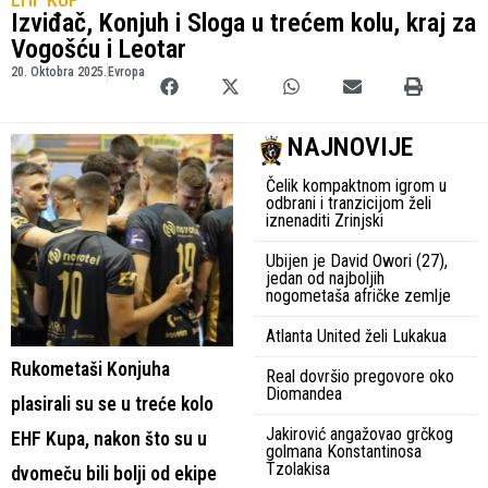
Izviđač, Konjuh i Sloga u trećem kolu, kraj za
Vogošću i Leotar
20. Oktobra 2025.
Evropa
NAJNOVIJE
Čelik kompaktnom igrom u
odbrani i tranzicijom želi
iznenaditi Zrinjski
Ubijen je David Owori (27),
jedan od najboljih
nogometaša afričke zemlje
Atlanta United želi Lukakua
Rukometaši Konjuha
Real dovršio pregovore oko
Diomandea
plasirali su se u treće kolo
Jakirović angažovao grčkog
EHF Kupa, nakon što su u
golmana Konstantinosa
Tzolakisa
dvomeču bili bolji od ekipe