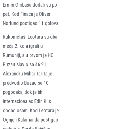
Ermin Ombaša dodali su po
pet. Kod Finaca je Oliver
Norlund postigao 11 golova.
Rukometaši Leotara su oba
meča 2. kola igrali u
Rumuniji, a u prvom je HC
Buzau slavio sa 46:21.
Alexandru Mihai Tarita je
predvodio Buzao sa 10
pogodaka, dok je bh.
internacionalac Edin Klis
dodao osam. Kod Leotara je
Ognjen Kalamanda postigao
sedam, a Đorđe Babić je