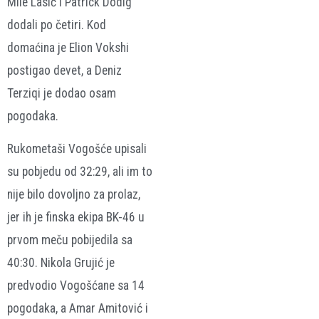
Mile Lasić i Patrick Dodig
dodali po četiri. Kod
domaćina je Elion Vokshi
postigao devet, a Deniz
Terziqi je dodao osam
pogodaka.
Rukometaši Vogošće upisali
su pobjedu od 32:29, ali im to
nije bilo dovoljno za prolaz,
jer ih je finska ekipa BK-46 u
prvom meču pobijedila sa
40:30. Nikola Grujić je
predvodio Vogošćane sa 14
pogodaka, a Amar Amitović i