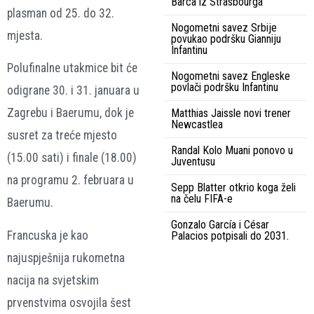
Barca iz Strasbourga
plasman od 25. do 32.
Nogometni savez Srbije
mjesta.
povukao podršku Gianniju
Infantinu
Polufinalne utakmice bit će
Nogometni savez Engleske
povlači podršku Infantinu
odigrane 30. i 31. januara u
Zagrebu i Baerumu, dok je
Matthias Jaissle novi trener
Newcastlea
susret za treće mjesto
Randal Kolo Muani ponovo u
(15.00 sati) i finale (18.00)
Juventusu
na programu 2. februara u
Sepp Blatter otkrio koga želi
na čelu FIFA-e
Baerumu.
Gonzalo García i César
Francuska je kao
Palacios potpisali do 2031.
najuspješnija rukometna
nacija na svjetskim
prvenstvima osvojila šest