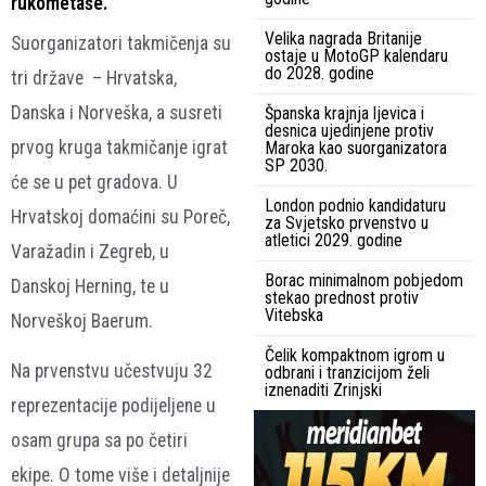
rukometaše.
Velika nagrada Britanije
Suorganizatori takmičenja su
ostaje u MotoGP kalendaru
do 2028. godine
tri države – Hrvatska,
Danska i Norveška, a susreti
Španska krajnja ljevica i
desnica ujedinjene protiv
prvog kruga takmičanje igrat
Maroka kao suorganizatora
SP 2030.
će se u pet gradova. U
London podnio kandidaturu
Hrvatskoj domaćini su Poreč,
za Svjetsko prvenstvo u
atletici 2029. godine
Varažadin i Zegreb, u
Borac minimalnom pobjedom
Danskoj Herning, te u
stekao prednost protiv
Vitebska
Norveškoj Baerum.
Čelik kompaktnom igrom u
Na prvenstvu učestvuju 32
odbrani i tranzicijom želi
iznenaditi Zrinjski
reprezentacije podijeljene u
osam grupa sa po četiri
ekipe. O tome više i detaljnije