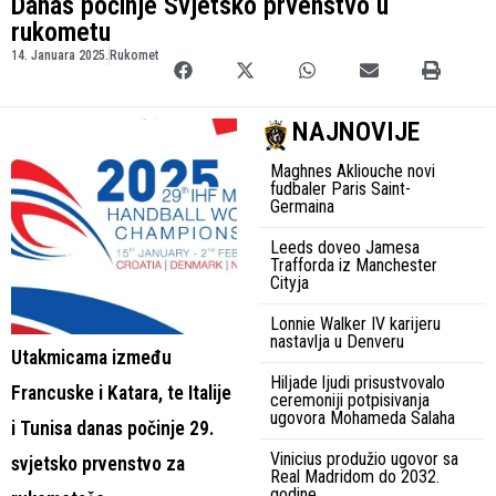
Danas počinje Svjetsko prvenstvo u
rukometu
14. Januara 2025.
Rukomet
NAJNOVIJE
Maghnes Akliouche novi
fudbaler Paris Saint-
Germaina
Leeds doveo Jamesa
Trafforda iz Manchester
Cityja
Lonnie Walker IV karijeru
nastavlja u Denveru
Utakmicama između
Hiljade ljudi prisustvovalo
Francuske i Katara, te Italije
ceremoniji potpisivanja
ugovora Mohameda Salaha
i Tunisa danas počinje 29.
Vinicius produžio ugovor sa
svjetsko prvenstvo za
Real Madridom do 2032.
godine