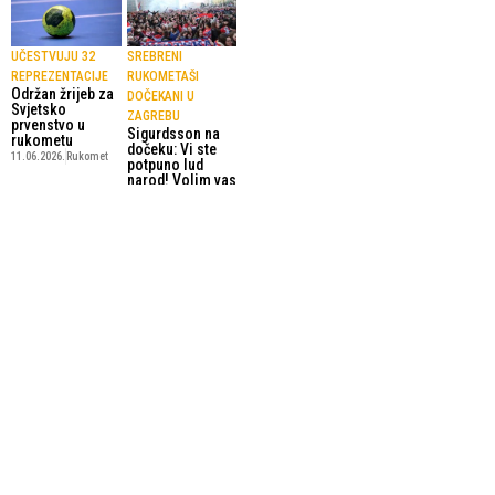
UČESTVUJU 32
SREBRENI
REPREZENTACIJE
RUKOMETAŠI
Održan žrijeb za
DOČEKANI U
Svjetsko
ZAGREBU
prvenstvo u
Sigurdsson na
rukometu
dočeku: Vi ste
11.06.2026.
Rukomet
potpuno lud
narod! Volim vas
3.02.2025.
Rukomet
SP U RUKOMETU
SUSRET ZA
Danska
BRONZANU
pobjedom protiv
MEDALJU
Hrvatske
U predigri
odbranila titulu
velikog finala,
prvaka svijeta!
Francuzi
2.02.2025.
Rukomet
uspješniji od
Portugalaca
2.02.2025.
Rukomet
SportskiPuls.ba
© Copyright - VICOBA d.o.o. 2024.