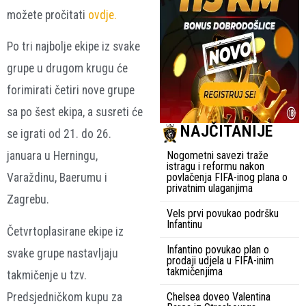
možete pročitati
ovdje.
Po tri najbolje ekipe iz svake
grupe u drugom krugu će
forimirati četiri nove grupe
sa po šest ekipa, a susreti će
NAJČITANIJE
se igrati od 21. do 26.
Nogometni savezi traže
januara u Herningu,
istragu i reformu nakon
povlačenja FIFA-inog plana o
Varaždinu, Baerumu i
privatnim ulaganjima
Zagrebu.
Vels prvi povukao podršku
Infantinu
Četvrtoplasirane ekipe iz
Infantino povukao plan o
svake grupe nastavljaju
prodaji udjela u FIFA-inim
takmičenjima
takmičenje u tzv.
Chelsea doveo Valentina
Predsjedničkom kupu za