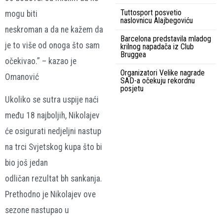
Tuttosport posvetio
mogu biti
naslovnicu Alajbegoviću
neskroman a da ne kažem da
Barcelona predstavila mladog
je to više od onoga što sam
krilnog napadača iz Club
Bruggea
očekivao.” – kazao je
Organizatori Velike nagrade
Omanović
SAD-a očekuju rekordnu
posjetu
Ukoliko se sutra uspije naći
među 18 najboljih, Nikolajev
će osigurati nedjeljni nastup
na trci Svjetskog kupa što bi
bio još jedan
odličan rezultat bh sankanja.
Prethodno je Nikolajev ove
sezone nastupao u