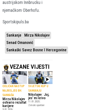
austrijskom Innbrucku i
njemačkom Oberhofu.
Sportskipuls.ba
Sankanje
Mirza Nikolajev
Senad Omanović
Sankaški Savez Bosne I Hercegovine
VEZANE VIJESTI
ODLIČAN NASTUP
SVJETSKI KUP U
NAJBOLJEG BH.
SANKANJU
Nikolajev : Joj,
SANKAŠA
jes’ mi krivo
Mirza Nikolajev
11.01.2025.
ostvario rezultat
karijere
Zimski sportovi
9.01.2026.