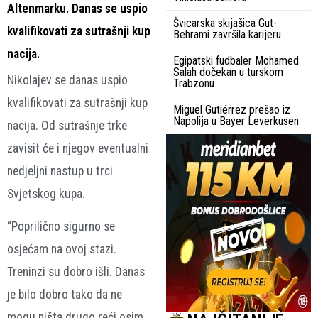
Altenmarku. Danas se uspio
Švicarska skijašica Gut-
kvalifikovati za sutrašnji kup
Behrami završila karijeru
nacija.
Egipatski fudbaler Mohamed
Salah dočekan u turskom
Nikolajev se danas uspio
Trabzonu
kvalifikovati za sutrašnji kup
Miguel Gutiérrez prešao iz
Napolija u Bayer Leverkusen
nacija. Od sutrašnje trke
zavisit će i njegov eventualni
nedjeljni nastup u trci
Svjetskog kupa.
“Poprilično sigurno se
osjećam na ovoj stazi.
Treninzi su dobro išli. Danas
je bilo dobro tako da ne
mogu ništa drugo reći osim