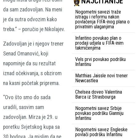
NAJČITANIJE
da sam zadovoljan. Na meni
Nogometni savezi traže
istragu i reformu nakon
je da sutra odvozim kako
povlačenja FIFA-inog plana o
privatnim ulaganjima
treba.” – poručio je Nikolajev.
Infantino povukao plan o
prodaji udjela u FIFA-inim
Zadovoljan je i njegov trener
takmičenjima
Senad Omanović, koji
Vels prvi povukao podršku
napominje da su rezultat
Infantinu
iznad očekivanja, s obzirom
Matthias Jaissle novi trener
Newcastlea
na kasni početak priprema.
Chelsea doveo Valentina
Barca iz Strasbourga
“Ovo što smo do sada
uradili, sasvim sam
Nogometni savez Srbije
povukao podršku Gianniju
zadovoljan. Mirza je 29. u
Infantinu
poretku Svjetskog kupa sa
Nogometni savez Engleske
povlači podršku Infantinu
30 bodova. Ja mislim da ne