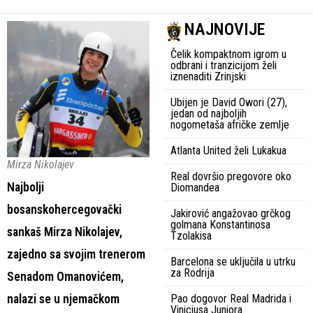
NAJNOVIJE
Čelik kompaktnom igrom u
odbrani i tranzicijom želi
iznenaditi Zrinjski
Ubijen je David Owori (27),
jedan od najboljih
nogometaša afričke zemlje
Atlanta United želi Lukakua
Mirza Nikolajev
Real dovršio pregovore oko
Najbolji
Diomandea
bosanskohercegovački
Jakirović angažovao grčkog
golmana Konstantinosa
sankaš Mirza Nikolajev,
Tzolakisa
zajedno sa svojim trenerom
Barcelona se uključila u utrku
za Rodrija
Senadom Omanovićem,
nalazi se u njemačkom
Pao dogovor Real Madrida i
Viniciusa Juniora