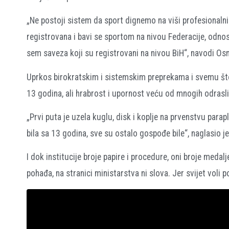
„Ne postoji sistem da sport dignemo na viši profesionalni 
registrovana i bavi se sportom na nivou Federacije, odnos
sem saveza koji su registrovani na nivou BiH“, navodi Os
Uprkos birokratskim i sistemskim preprekama i svemu što
13 godina, ali hrabrost i upornost veću od mnogih odrasli
„Prvi puta je uzela kuglu, disk i koplje na prvenstvu parapl
bila sa 13 godina, sve su ostalo gospođe bile“, naglasio j
I dok institucije broje papire i procedure, oni broje medal
pohađa, na stranici ministarstva ni slova. Jer svijet voli p