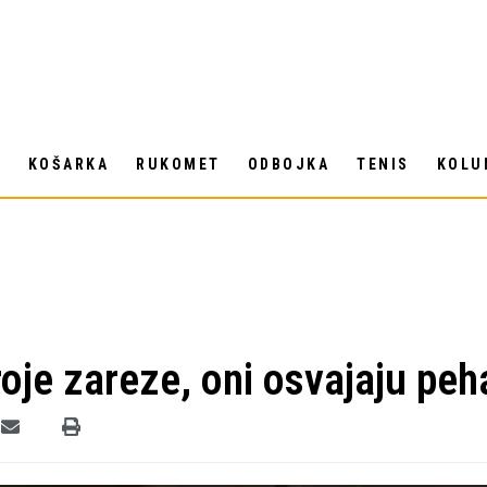
T
KOŠARKA
RUKOMET
ODBOJKA
TENIS
KOLU
roje zareze, oni osvajaju peh