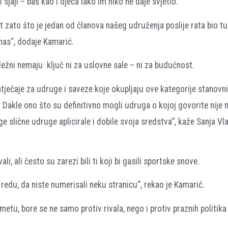
sjaji – baš kao i djeca iako im niko ne daje svjetlo.
zato što je jedan od članova našeg udruženja poslije rata bio tu, 
anas“, dodaje Kamarić.
ležni nemaju ključ ni za uslovne sale – ni za budućnost.
ječaje za udruge i saveze koje okupljaju ove kategorije stanovni
. Dakle ono što su definitivno mogli udruga o kojoj govorite nije n
uge slične udruge aplicirale i dobile svoja sredstva“, kaže Sanja Vla
li, ali često su zarezi bili ti koji bi gasili sportske snove.
 redu, da niste numerisali neku stranicu“, rekao je Kamarić.
etu, bore se ne samo protiv rivala, nego i protiv praznih politika 