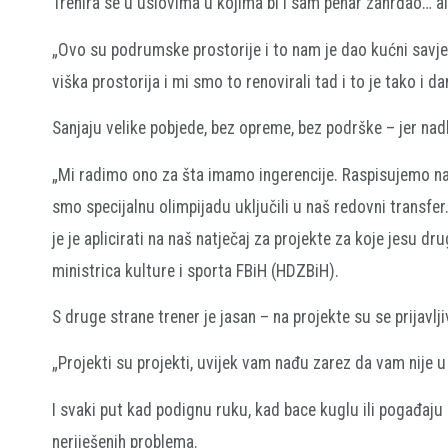
Trenira se u uslovima u kojima bi i sam pehar zahrđao… ali 
„Ovo su podrumske prostorije i to nam je dao kućni savjet 
viška prostorija i mi smo to renovirali tad i to je tako i d
Sanjaju velike pobjede, bez opreme, bez podrške – jer nad
„Mi radimo ono za šta imamo ingerencije. Raspisujemo nat
smo specijalnu olimpijadu uključili u naš redovni transfer
je je aplicirati na naš natječaj za projekte za koje jesu dr
ministrica kulture i sporta FBiH (HDZBiH).
S druge strane trener je jasan – na projekte su se prijavljiva
„Projekti su projekti, uvijek vam nađu zarez da vam nije u
I svaki put kad podignu ruku, kad bace kuglu ili pogađaju m
neriješenih problema.