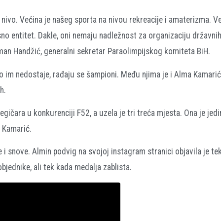
nivo. Većina je našeg sporta na nivou rekreacije i amaterizma. Već
no entitet. Dakle, oni nemaju nadležnost za organizaciju državni
man Handžić, generalni sekretar Paraolimpijskog komiteta BiH.
 im nedostaje, rađaju se šampioni. Među njima je i Alma Kamari
h.
egičara u konkurenciji F52, a uzela je tri treća mjesta. Ona je jedi
e Kamarić.
je i snove. Almin podvig na svojoj instagram stranici objavila je te
objednike, ali tek kada medalja zablista.