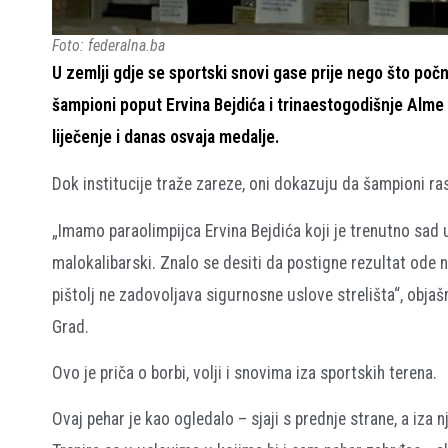
Foto: federalna.ba
U zemlji gdje se sportski snovi gase prije nego što počn
šampioni poput Ervina Bejdića i trinaestogodišnje Alme
liječenje i danas osvaja medalje.
Dok institucije traže zareze, oni dokazuju da šampioni ra
„Imamo paraolimpijca Ervina Bejdića koji je trenutno sad 
malokalibarski. Znalo se desiti da postigne rezultat ode
pištolj ne zadovoljava sigurnosne uslove strelišta“, objaš
Grad.
Ovo je priča o borbi, volji i snovima iza sportskih terena.
Ovaj pehar je kao ogledalo – sjaji s prednje strane, a iza n