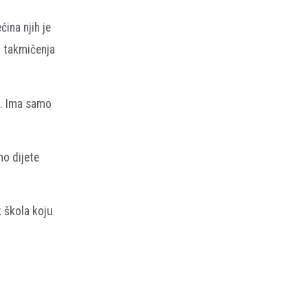
ina njih je
h takmičenja
ć. Ima samo
no dijete
k škola koju