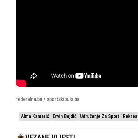
federalna.ba / sportskipuls.ba
Alma Kamarić
Ervin Bejdić
Udruženje Za Sport I Rekreac
VEZANE VIJESTI