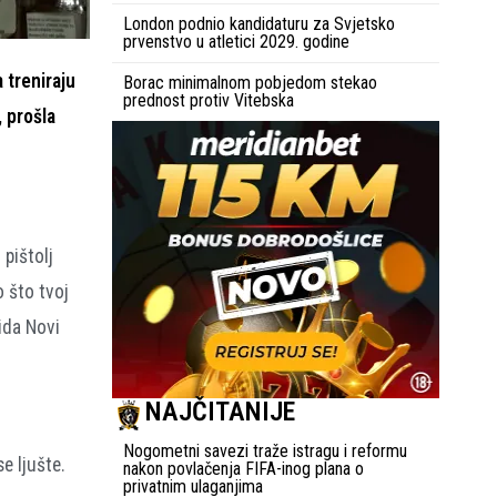
London podnio kandidaturu za Svjetsko
prvenstvo u atletici 2029. godine
 treniraju
Borac minimalnom pobjedom stekao
prednost protiv Vitebska
 prošla
pištolj
 što tvoj
ida Novi
NAJČITANIJE
Nogometni savezi traže istragu i reformu
e ljušte.
nakon povlačenja FIFA-inog plana o
privatnim ulaganjima