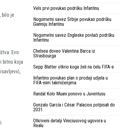
Vels prvi povukao podršku Infantinu
bilo je
Nogometni savez Srbije povukao podršku
Gianniju Infantinu
Nogometni savez Engleske povlači podršku
Infantinu
Chelsea doveo Valentina Barca iz
štva. Evo
Strasbourga
i bitno koja
Sepp Blatter otkrio koga želi na čelu FIFA-e
isavljević,
Infantino povukao plan o prodaji udjela u
FIFA-inim takmičenjima
Randal Kolo Muani ponovo u Juventusu
Gonzalo García i César Palacios potpisali do
2031.
Otkriveni detalji Viniciusovog ugovora u
i
Realu