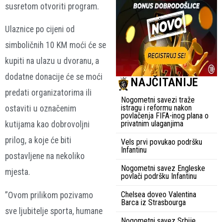
susretom otvoriti program.
Ulaznice po cijeni od
simboličnih 10 KM moći će se
kupiti na ulazu u dvoranu, a
dodatne donacije će se moći
NAJČITANIJE
predati organizatorima ili
Nogometni savezi traže
istragu i reformu nakon
ostaviti u označenim
povlačenja FIFA-inog plana o
privatnim ulaganjima
kutijama kao dobrovoljni
prilog, a koje će biti
Vels prvi povukao podršku
Infantinu
postavljene na nekoliko
Nogometni savez Engleske
mjesta.
povlači podršku Infantinu
Chelsea doveo Valentina
”Ovom prilikom pozivamo
Barca iz Strasbourga
sve ljubitelje sporta, humane
Nogometni savez Srbije