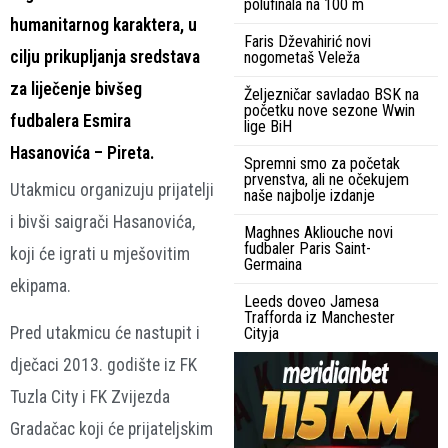
polufinala na 100 m
humanitarnog karaktera, u
Faris Dževahirić novi
cilju prikupljanja sredstava
nogometaš Veleža
za liječenje bivšeg
Željezničar savladao BSK na
početku nove sezone Wwin
fudbalera Esmira
lige BiH
Hasanovića – Pireta.
Spremni smo za početak
prvenstva, ali ne očekujem
Utakmicu organizuju prijatelji
naše najbolje izdanje
i bivši saigrači Hasanovića,
Maghnes Akliouche novi
fudbaler Paris Saint-
koji će igrati u mješovitim
Germaina
ekipama.
Leeds doveo Jamesa
Trafforda iz Manchester
Pred utakmicu će nastupit i
Cityja
dječaci 2013. godište iz FK
Tuzla City i FK Zvijezda
Gradačac koji će prijateljskim