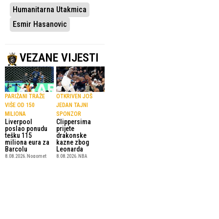
Humanitarna Utakmica
Esmir Hasanovic
VEZANE VIJESTI
PARIŽANI TRAŽE
OTKRIVEN JOŠ
VIŠE OD 150
JEDAN TAJNI
MILIONA
SPONZOR
Liverpool
Clippersima
poslao ponudu
prijete
tešku 115
drakonske
miliona eura za
kazne zbog
Barcolu
Leonarda
8.08.2026.
Nogomet
8.08.2026.
NBA
KOŠARKA
ZMAJEVO
U-16
GNIJEZDO
reprezentacija
Skupština NK
BiH upisala
Čelik podržala