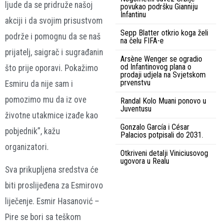
ljude da se pridruže našoj
povukao podršku Gianniju
Infantinu
akciji i da svojim prisustvom
Sepp Blatter otkrio koga želi
podrže i pomognu da se naš
na čelu FIFA-e
prijatelj, saigrač i sugrađanin
Arsène Wenger se ogradio
od Infantinovog plana o
što prije oporavi. Pokažimo
prodaji udjela na Svjetskom
prvenstvu
Esmiru da nije sam i
pomozimo mu da iz ove
Randal Kolo Muani ponovo u
Juventusu
životne utakmice izađe kao
Gonzalo García i César
pobjednik”, kažu
Palacios potpisali do 2031.
organizatori.
Otkriveni detalji Viniciusovog
ugovora u Realu
Sva prikupljena sredstva će
biti proslijeđena za Esmirovo
liječenje. Esmir Hasanović –
Pire se bori sa teškom