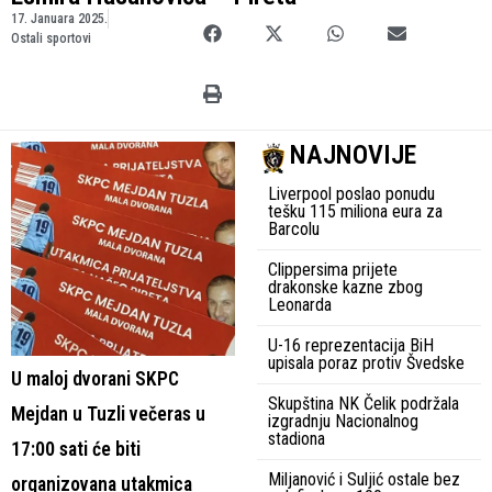
17. Januara 2025.
Ostali sportovi
NAJNOVIJE
Liverpool poslao ponudu
tešku 115 miliona eura za
Barcolu
Clippersima prijete
drakonske kazne zbog
Leonarda
U-16 reprezentacija BiH
upisala poraz protiv Švedske
U maloj dvorani SKPC
Skupština NK Čelik podržala
Mejdan u Tuzli večeras u
izgradnju Nacionalnog
stadiona
17:00 sati će biti
Miljanović i Suljić ostale bez
organizovana utakmica