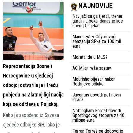
NAJNOVIJE
Navijači su ga tjerali, treneri
gurali na beka, danas je lice
novog Osijeka
Manchester City dovodi
senzaciju SP-a za 100 mil.
eura
Morata ide u MLS?
Reprezentacija Bosne i
AC Milan reže sastav
Hercegovine u sjedećoj
Mourinho bijesan nakon
Rodrijeve odluke
odbojci ostvarila je i treću
pobjedu na Zlatnoj ligi nacija
Juventus dovodi pet novih
igrača
koja se održava u Poljskoj.
Nottingham Forest dovodi
Kako je saopćeno iz Saveza
Sportingovog stopera za 40
miliona eura
sjedeće odbojke BiH, iako je
Ferran Torres se dogovorio