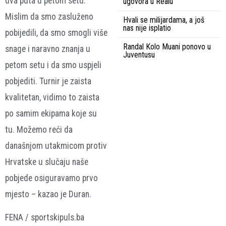
dva puta u petom setu.
ugovora u Realu
Mislim da smo zasluženo
Hvali se milijardama, a još
nas nije isplatio
pobijedili, da smo smogli više
Randal Kolo Muani ponovo u
snage i naravno znanja u
Juventusu
petom setu i da smo uspjeli
pobjediti. Turnir je zaista
kvalitetan, vidimo to zaista
po samim ekipama koje su
tu. Možemo reći da
današnjom utakmicom protiv
Hrvatske u slučaju naše
pobjede osiguravamo prvo
mjesto – kazao je Duran.
FENA / sportskipuls.ba