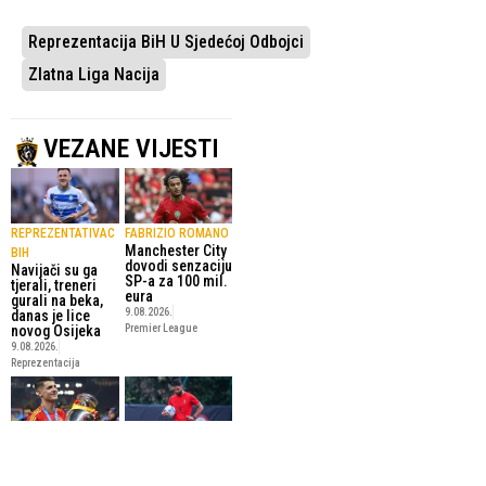
Reprezentacija BiH U Sjedećoj Odbojci
Zlatna Liga Nacija
VEZANE VIJESTI
REPREZENTATIVAC
FABRIZIO ROMANO
Manchester City
BIH
dovodi senzaciju
Navijači su ga
SP-a za 100 mil.
tjerali, treneri
eura
gurali na beka,
9.08.2026.
danas je lice
novog Osijeka
Premier League
9.08.2026.
Reprezentacija
NAPADAČ COMA
RUBEN AMORIM
Morata ide u
PRIZNAO
MLS?
AC Milan reže