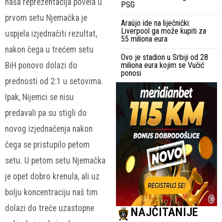
naša reprezentacija povela u
PSG
prvom setu Njemačka je
Araújo ide na liječnički:
Liverpool ga može kupiti za
uspjela izjednačiti rezultat,
55 miliona eura
nakon čega u trećem setu
Ovo je stadion u Srbiji od 28
BiH ponovo dolazi do
miliona eura kojim se Vučić
ponosi
prednosti od 2:1 u setovima.
Ipak, Nijemci se nisu
predavali pa su stigli do
novog izjednačenja nakon
čega se pristupilo petom
setu. U petom setu Njemačka
je opet dobro krenula, ali uz
bolju koncentraciju naš tim
dolazi do treće uzastopne
NAJČITANIJE