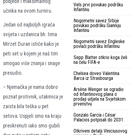
pobjede i maksimalnog
Vels prvi povukao podršku
Infantinu
učinka na ovom turniru.
Nogometni savez Srbije
Jedan od najboljih igrača
povukao podršku Gianniju
Infantinu
svijeta i uzdanica bh. tima
Nogometni savez Engleske
Mirzet Duran ističe kako je
povlači podršku Infantinu
peti set u kojem je naš tim
Sepp Blatter otkrio koga želi
na čelu FIFA-e
smogao više znanja i snage
presudio.
Chelsea doveo Valentina
Barca iz Strasbourga
– Njemačka je nama dobro
Arsène Wenger se ogradio
od Infantinovog plana o
poznat protivnik, utakmica je
prodaji udjela na Svjetskom
prvenstvu
zaista bila teška u pet
Gonzalo García i César
setova. Uspjeli smo na kraju
Palacios potpisali do 2031.
preokrenuti iako smo gubili
Otkriveni detalji Viniciusovog