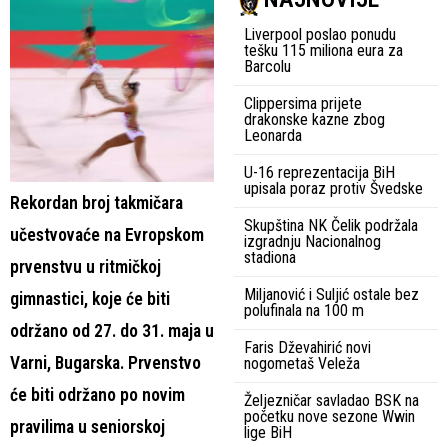
Liverpool poslao ponudu
tešku 115 miliona eura za
Barcolu
Clippersima prijete
drakonske kazne zbog
Leonarda
U-16 reprezentacija BiH
upisala poraz protiv Švedske
Rekordan broj takmičara
Skupština NK Čelik podržala
učestvovaće na Evropskom
izgradnju Nacionalnog
stadiona
prvenstvu u ritmičkoj
Miljanović i Suljić ostale bez
gimnastici, koje će biti
polufinala na 100 m
održano od 27. do 31. maja u
Faris Dževahirić novi
Varni, Bugarska. Prvenstvo
nogometaš Veleža
će biti održano po novim
Željezničar savladao BSK na
početku nove sezone Wwin
pravilima u seniorskoj
lige BiH