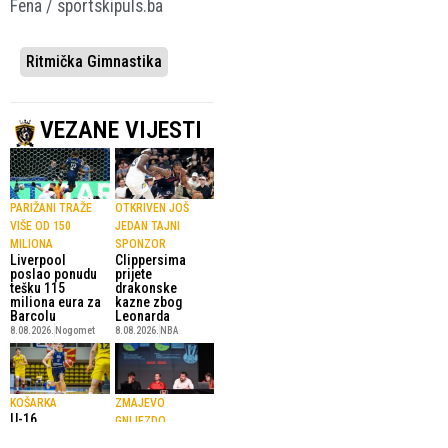
Fena / sportskipuls.ba
Ritmička Gimnastika
VEZANE VIJESTI
PARIŽANI TRAŽE
OTKRIVEN JOŠ
VIŠE OD 150
JEDAN TAJNI
MILIONA
SPONZOR
Liverpool
Clippersima
poslao ponudu
prijete
tešku 115
drakonske
miliona eura za
kazne zbog
Barcolu
Leonarda
8.08.2026.
Nogomet
8.08.2026.
NBA
KOŠARKA
ZMAJEVO
U-16
GNIJEZDO
reprezentacija
Skupština NK
BiH upisala