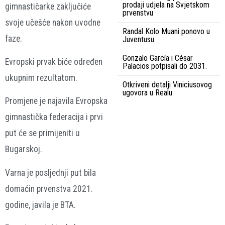
prodaji udjela na Svjetskom
gimnastičarke zaključiće
prvenstvu
svoje učešće nakon uvodne
Randal Kolo Muani ponovo u
faze.
Juventusu
Gonzalo García i César
Evropski prvak biće određen
Palacios potpisali do 2031.
ukupnim rezultatom.
Otkriveni detalji Viniciusovog
ugovora u Realu
Promjene je najavila Evropska
gimnastička federacija i prvi
put će se primijeniti u
Bugarskoj.
Varna je posljednji put bila
domaćin prvenstva 2021.
godine, javila je BTA.