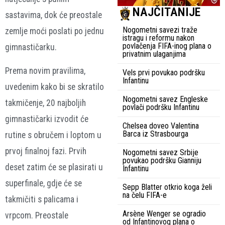
NAJČITANIJE
sastavima, dok će preostale
Nogometni savezi traže
zemlje moći poslati po jednu
istragu i reformu nakon
povlačenja FIFA-inog plana o
gimnastičarku.
privatnim ulaganjima
Prema novim pravilima,
Vels prvi povukao podršku
Infantinu
uvedenim kako bi se skratilo
Nogometni savez Engleske
takmičenje, 20 najboljih
povlači podršku Infantinu
gimnastičarki izvodit će
Chelsea doveo Valentina
Barca iz Strasbourga
rutine s obručem i loptom u
prvoj finalnoj fazi. Prvih
Nogometni savez Srbije
povukao podršku Gianniju
deset zatim će se plasirati u
Infantinu
superfinale, gdje će se
Sepp Blatter otkrio koga želi
na čelu FIFA-e
takmičiti s palicama i
Arsène Wenger se ogradio
vrpcom. Preostale
od Infantinovog plana o