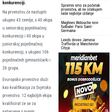
konkurenciji.
Spremni smo za početak
prvenstva, ali ne očekujem
Na prvenstvu će nastupiti
naše najbolje izdanje
ukupno 43 zemlje, s 40 ekipa
Maghnes Akliouche novi
fudbaler Paris Saint-
u seniorskoj pojedinačnoj
Germaina
konkurenciji i 40 ekipa u
Leeds doveo Jamesa
juniorskoj pojedinačnoj
Trafforda iz Manchester
Cityja
konkurenciji, s ukupno 106
pojedinačnih gimnastičarki i
26 grupa.
Evuropsko prvenstvo služi
kao kvalifikacija za Svjetsko
prvenstvo. 12 najboljih ekipa
kvalificirat će se za
natjecanje s punim