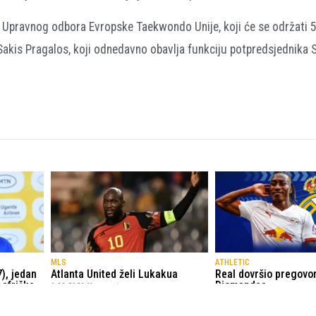
k Upravnog odbora Evropske Taekwondo Unije, koji će se održati 
Sakis Pragalos, koji odnedavno obavlja funkciju potpredsjednika 
MLS
ATHLETIC
), jedan
Atlanta United želi Lukakua
Real dovršio pregovo
 afričke
Diomandea
6.08.2026.
Nogomet
6.08.2026.
La Liga