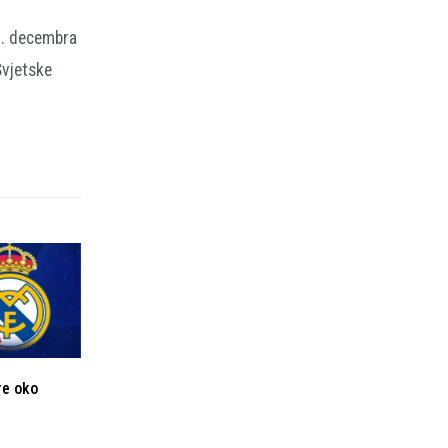
5. decembra
Svjetske
re oko