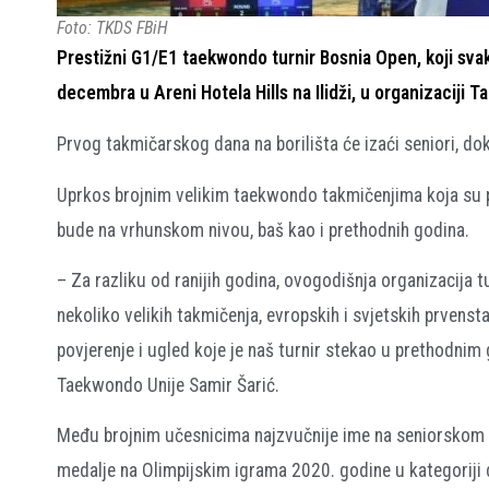
Foto: TKDS FBiH
Prestižni G1/E1 taekwondo turnir Bosnia Open, koji svake
decembra u Areni Hotela Hills na Ilidži, u organizaciji
Prvog takmičarskog dana na borilišta će izaći seniori, dok 
Uprkos brojnim velikim taekwondo takmičenjima koja su p
bude na vrhunskom nivou, baš kao i prethodnih godina.
– Za razliku od ranijih godina, ovogodišnja organizacija 
nekoliko velikih takmičenja, evropskih i svjetskih prvenst
povjerenje i ugled koje je naš turnir stekao u prethodni
Taekwondo Unije Samir Šarić.
Među brojnim učesnicima najzvučnije ime na seniorskom G1
medalje na Olimpijskim igrama 2020. godine u kategoriji