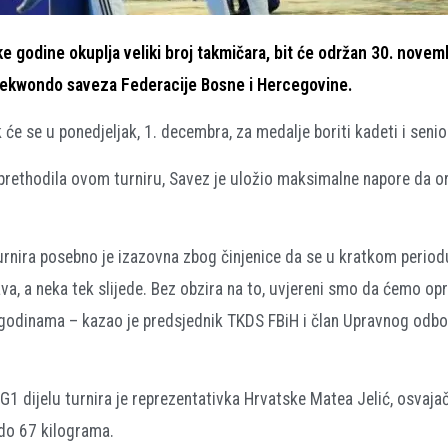
 godine okuplja veliki broj takmičara, bit će održan 30. novemb
 Taekwondo saveza Federacije Bosne i Hercegovine.
će se u ponedjeljak, 1. decembra, za medalje boriti kadeti i senior
rethodila ovom turniru, Savez je uložio maksimalne napore da or
turnira posebno je izazovna zbog činjenice da se u kratkom perio
ava, a neka tek slijede. Bez obzira na to, uvjereni smo da ćemo op
m godinama – kazao je predsjednik TKDS FBiH i član Upravnog odb
 dijelu turnira je reprezentativka Hrvatske Matea Jelić, osvajač
 do 67 kilograma.