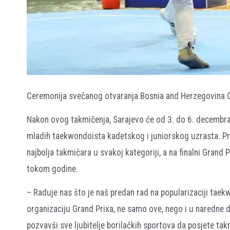
Ceremonija svečanog otvaranja Bosnia and Herzegovina O
Nakon ovog takmičenja, Sarajevo će od 3. do 6. decembra p
mladih taekwondoista kadetskog i juniorskog uzrasta. Prv
najbolja takmičara u svakoj kategoriji, a na finalni Grand Pr
tokom godine.
– Raduje nas što je naš predan rad na popularizaciji tae
organizaciju Grand Prixa, ne samo ove, nego i u naredne d
pozvavši sve ljubitelje borilačkih sportova da posjete takm