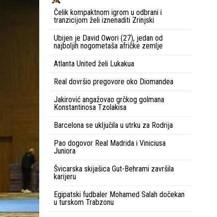
Čelik kompaktnom igrom u odbrani i
tranzicijom želi iznenaditi Zrinjski
Ubijen je David Owori (27), jedan od
najboljih nogometaša afričke zemlje
Atlanta United želi Lukakua
Real dovršio pregovore oko Diomandea
Jakirović angažovao grčkog golmana
Konstantinosa Tzolakisa
Barcelona se uključila u utrku za Rodrija
Pao dogovor Real Madrida i Viniciusa
Juniora
Švicarska skijašica Gut-Behrami završila
karijeru
Egipatski fudbaler Mohamed Salah dočekan
u turskom Trabzonu