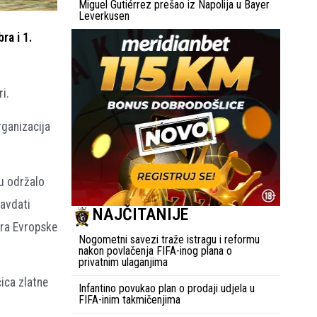
Miguel Gutiérrez prešao iz Napolija u Bayer
Leverkusen
ra i 1.
i.
ganizacija
du održalo
ravdati
NAJČITANIJE
ora Evropske
Nogometni savezi traže istragu i reformu
nakon povlačenja FIFA-inog plana o
privatnim ulaganjima
ica zlatne
Infantino povukao plan o prodaji udjela u
FIFA-inim takmičenjima