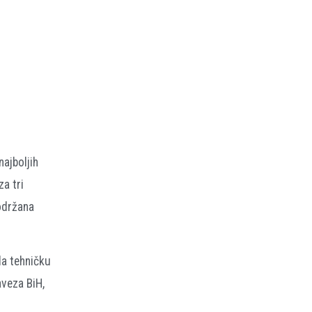
ajboljih
a tri
 održana
la tehničku
aveza BiH,