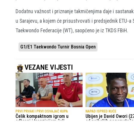
Dodatnu važnost i priznanje takmičenjima daje i sastana
u Sarajevu, a kojem će prisustvovati i predsjednik ETU-a 
Taekwondo Federacije (WT), saopćeno je iz TKDS FBiH.
G1/E1 Taekwondo Turnir Bosnia Open
VEZANE VIJESTI
PRVI PRVAK I PRVI OSVAJAČ KUPA
NAPAD ISPRED KUĆE
Čelik kompaktnom igrom u
Ubijen je David Owori (27
odbrani i tranzicijom želi
od najboljih nogometaša
iznenaditi Zrinjski
zemlje
6.08.2026.
WWIN Liga
6.08.2026.
Nogomet