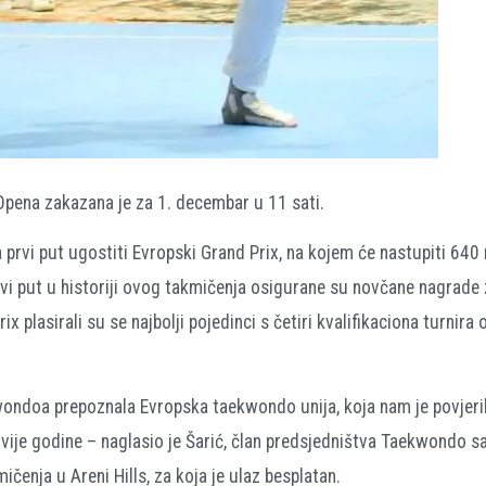
pena zakazana je za 1. decembar u 11 sati.
rvi put ugostiti Evropski Grand Prix, na kojem će nastupiti 640 n
i put u historiji ovog takmičenja osigurane su novčane nagrade z
ix plasirali su se najbolji pojedinci s četiri kvalifikaciona turnira
kwondoa prepoznala Evropska taekwondo unija, koja nam je povjeri
vije godine – naglasio je Šarić, član predsjedništva Taekwondo s
ičenja u Areni Hills, za koja je ulaz besplatan.