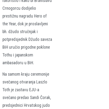
iskoristio i kako bi Branislavu
Crnogorcu dodijelio
prestižnu nagradu Hero of
the Year, dok je proslavljeni
bh. džudo stručnjak i
potpredsjednik Džudo saveza
BiH uručio prigodne poklone
Tothu i japanskom
ambasadoru u BiH.
Na samom kraju ceremonije
svečanog otvaranja Laszlo
Toth je zastavu EJU-a
svečano predao Sandi Čorak,
predsjednici Hrvatskog judo