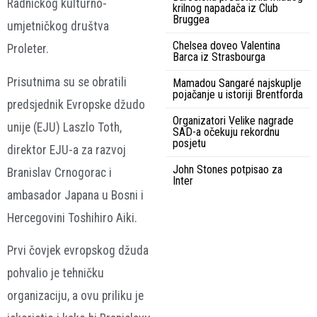
Radničkog kulturno-
krilnog napadača iz Club
Bruggea
umjetničkog društva
Chelsea doveo Valentina
Proleter.
Barca iz Strasbourga
Prisutnima su se obratili
Mamadou Sangaré najskuplje
pojačanje u istoriji Brentforda
predsjednik Evropske džudo
Organizatori Velike nagrade
unije (EJU) Laszlo Toth,
SAD-a očekuju rekordnu
posjetu
direktor EJU-a za razvoj
John Stones potpisao za
Branislav Crnogorac i
Inter
ambasador Japana u Bosni i
Hercegovini Toshihiro Aiki.
Prvi čovjek evropskog džuda
pohvalio je tehničku
organizaciju, a ovu priliku je