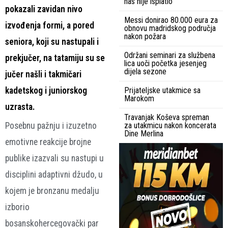
nas nije isplatio
pokazali zavidan nivo
Messi donirao 80.000 eura za
izvođenja formi, a pored
obnovu madridskog područja
nakon požara
seniora, koji su nastupali i
Održani seminari za službena
prekjučer, na tatamiju su se
lica uoči početka jesenjeg
dijela sezone
jučer našli i takmičari
kadetskog i juniorskog
Prijateljske utakmice sa
Marokom
uzrasta.
Travanjak Koševa spreman
Posebnu pažnju i izuzetno
za utakmicu nakon koncerata
Dine Merlina
emotivne reakcije brojne
publike izazvali su nastupi u
disciplini adaptivni džudo, u
kojem je bronzanu medalju
izborio
bosanskohercegovački par