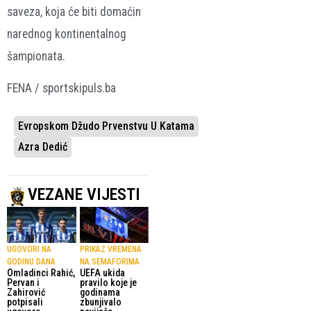
saveza, koja će biti domaćin
narednog kontinentalnog
šampionata.
FENA / sportskipuls.ba
Evropskom Džudo Prvenstvu U Katama
Azra Dedić
VEZANE VIJESTI
UGOVORI NA
PRIKAZ VREMENA
GODINU DANA
NA SEMAFORIMA
Omladinci Rahić,
UEFA ukida
Pervan i
pravilo koje je
Zahirović
godinama
potpisali
zbunjivalo