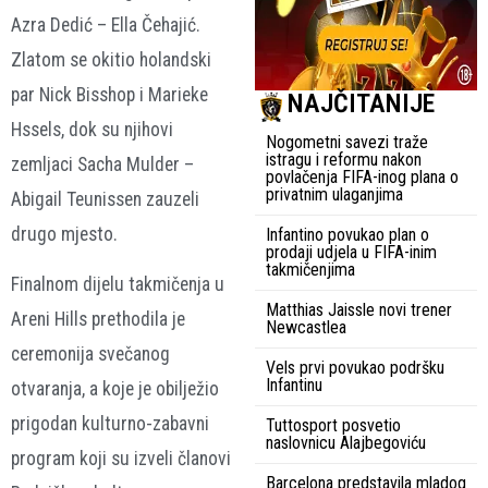
Azra Dedić – Ella Čehajić.
Zlatom se okitio holandski
par Nick Bisshop i Marieke
NAJČITANIJE
Hssels, dok su njihovi
Nogometni savezi traže
istragu i reformu nakon
zemljaci Sacha Mulder –
povlačenja FIFA-inog plana o
privatnim ulaganjima
Abigail Teunissen zauzeli
drugo mjesto.
Infantino povukao plan o
prodaji udjela u FIFA-inim
takmičenjima
Finalnom dijelu takmičenja u
Matthias Jaissle novi trener
Areni Hills prethodila je
Newcastlea
ceremonija svečanog
Vels prvi povukao podršku
Infantinu
otvaranja, a koje je obilježio
prigodan kulturno-zabavni
Tuttosport posvetio
naslovnicu Alajbegoviću
program koji su izveli članovi
Barcelona predstavila mladog