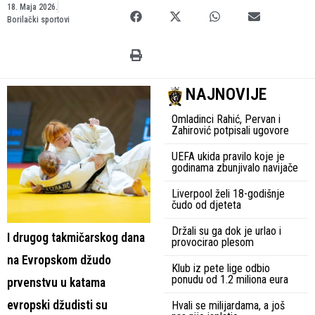
18. Maja 2026.
Borilački sportovi
NAJNOVIJE
Omladinci Rahić, Pervan i
Zahirović potpisali ugovore
UEFA ukida pravilo koje je
godinama zbunjivalo navijače
Liverpool želi 18-godišnje
čudo od djeteta
Držali su ga dok je urlao i
I drugog takmičarskog dana
provocirao plesom
na Evropskom džudo
Klub iz pete lige odbio
ponudu od 1.2 miliona eura
prvenstvu u katama
evropski džudisti su
Hvali se milijardama, a još