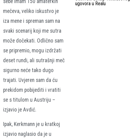
sebe imam 150 amaterkih
ugovora u Realu
mečeva, veliko iskustvo je
iza mene i spreman sam na
svaki scenarij koji me sutra
može dočekati. Odlično sam
se pripremio, mogu izdržati
deset rundi, ali sutrašnji meč
sigurno neće tako dugo
trajati. Uvjeren sam da ću
prekidom pobijediti i vratiti
se s titulom u Austriju –
izjavio je Avdić.
Ipak, Kerkmann je u kratkoj
izjavio naglasio da je u