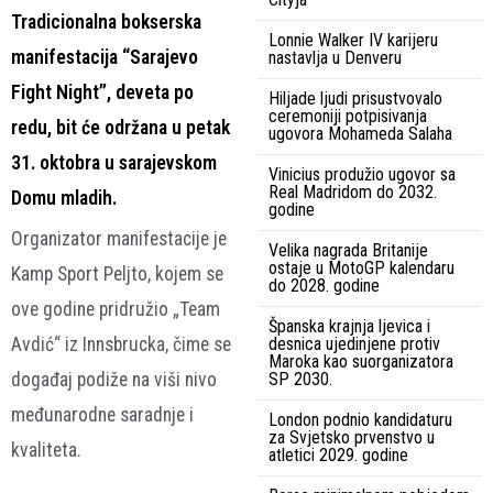
Tradicionalna bokserska
Lonnie Walker IV karijeru
manifestacija “Sarajevo
nastavlja u Denveru
Fight Night”, deveta po
Hiljade ljudi prisustvovalo
ceremoniji potpisivanja
redu, bit će održana u petak
ugovora Mohameda Salaha
31. oktobra u sarajevskom
Vinicius produžio ugovor sa
Real Madridom do 2032.
Domu mladih.
godine
Organizator manifestacije je
Velika nagrada Britanije
ostaje u MotoGP kalendaru
Kamp Sport Peljto, kojem se
do 2028. godine
ove godine pridružio „Team
Španska krajnja ljevica i
Avdić“ iz Innsbrucka, čime se
desnica ujedinjene protiv
Maroka kao suorganizatora
događaj podiže na viši nivo
SP 2030.
međunarodne saradnje i
London podnio kandidaturu
za Svjetsko prvenstvo u
kvaliteta.
atletici 2029. godine