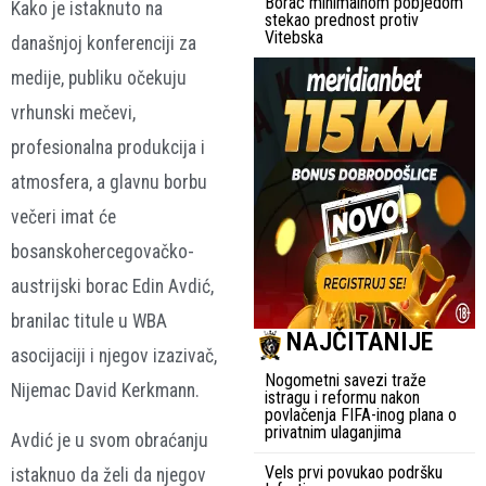
Borac minimalnom pobjedom
Kako je istaknuto na
stekao prednost protiv
Vitebska
današnjoj konferenciji za
medije, publiku očekuju
vrhunski mečevi,
profesionalna produkcija i
atmosfera, a glavnu borbu
večeri imat će
bosanskohercegovačko-
austrijski borac Edin Avdić,
branilac titule u WBA
NAJČITANIJE
asocijaciji i njegov izazivač,
Nogometni savezi traže
Nijemac David Kerkmann.
istragu i reformu nakon
povlačenja FIFA-inog plana o
privatnim ulaganjima
Avdić je u svom obraćanju
Vels prvi povukao podršku
istaknuo da želi da njegov