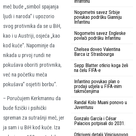
Infantinu
meč bude „simbol spajanja
Nogometni savez Srbije
ljudi i naroda“ i upozorio
povukao podršku Gianniju
Infantinu
svog protivnika da se u BiH,
Nogometni savez Engleske
kao i u Austriji, osjeća „kao
povlači podršku Infantinu
kod kuće“. Napominje da
Chelsea doveo Valentina
Barca iz Strasbourga
nikada u prvoj rundi ne
pokušava oboriti protivnika,
Sepp Blatter otkrio koga želi
na čelu FIFA-e
već na početku meča
Infantino povukao plan o
pokušava“ osjetiti borbu“.
prodaji udjela u FIFA-inim
takmičenjima
– Poručujem Kerkmannu da
Randal Kolo Muani ponovo u
Juventusu
bude fizički i psihički
spreman za sutrašnji meč, jer
Gonzalo García i César
Palacios potpisali do 2031.
ja sam i u BiH kod kuće. Iza
Otkriveni detalji Viniciusovog