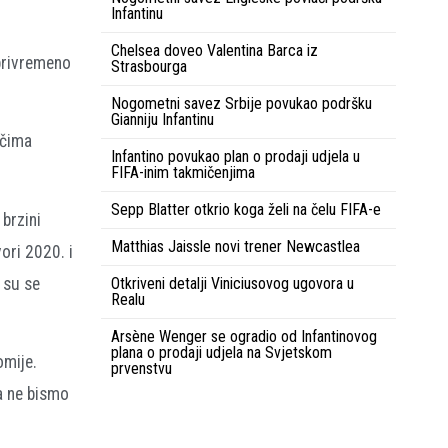
Infantinu
Chelsea doveo Valentina Barca iz
 privremeno
Strasbourga
Nogometni savez Srbije povukao podršku
Gianniju Infantinu
ečima
Infantino povukao plan o prodaji udjela u
FIFA-inim takmičenjima
Sepp Blatter otkrio koga želi na čelu FIFA-e
brzini
Matthias Jaissle novi trener Newcastlea
ori 2020. i
Otkriveni detalji Viniciusovog ugovora u
a su se
Realu
Arsène Wenger se ogradio od Infantinovog
plana o prodaji udjela na Svjetskom
omije.
prvenstvu
da ne bismo