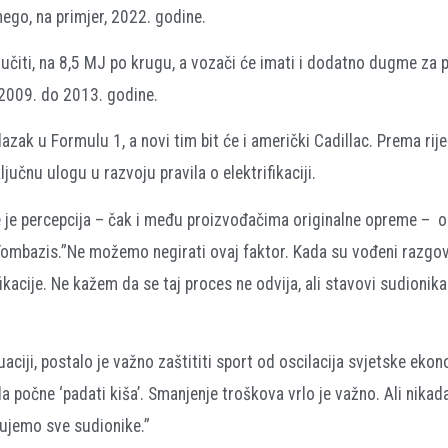
ego, na primjer, 2022. godine.
učiti, na 8,5 MJ po krugu, a vozači će imati i dodatno dugme za
 2009. do 2013. godine.
lazak u Formulu 1, a novi tim bit će i američki Cadillac. Prema rij
jučnu ulogu u razvoju pravila o elektrifikaciji.
e je percepcija – čak i među proizvođačima originalne opreme – o 
 Tombazis.”Ne možemo negirati ovaj faktor. Kada su vođeni razgov
ifikacije. Ne kažem da se taj proces ne odvija, ali stavovi sudionik
uaciji, postalo je važno zaštititi sport od oscilacija svjetske ekon
a počne ‘padati kiša’. Smanjenje troškova vrlo je važno. Ali nika
tujemo sve sudionike.”