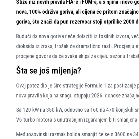
Stiže niz novih pravila FIA-e i FOM-a, a s njima i novo g
nova, 100% održiva goriva, ali cijena će pritom značajno
goriva, što znači da pun rezervoar stoji otprilike 2000 
Budući da nova goriva neće dolaziti iz fosilnih izvora, ve
dioksida iz zraka, trošak će dramatično rasti. Procjenjuje
procjene govore da će svaka ekipa za cijelu sezonu treba
Šta se još mijenja?
Ovaj potez dio je šire strategije Formule 1 za postizanje
nova pravila koja na snagu stupaju 2026. donose značajn
Sa 120 kW na 350 kW, odnosno sa 160 na 470 konjskih sn
V6 turbo motora s unutrašnjim izgaranjem biti smanjena 
Međuosovinski razmak bolida smanjit će se s 3600 na 340