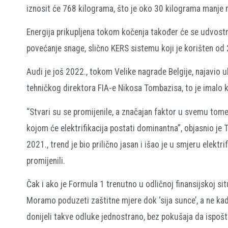
iznosit će 768 kilograma, što je oko 30 kilograma manje n
Energija prikupljena tokom kočenja također će se udvostr
povećanje snage, slično KERS sistemu koji je korišten od
Audi je još 2022., tokom Velike nagrade Belgije, najavio u
tehničkog direktora FIA-e Nikosa Tombazisa, to je imalo kl
“Stvari su se promijenile, a značajan faktor u svemu tom
kojom će elektrifikacija postati dominantna”, objasnio je
2021., trend je bio prilično jasan i išao je u smjeru elektr
promijenili.
Čak i ako je Formula 1 trenutno u odličnoj finansijskoj sit
Moramo poduzeti zaštitne mjere dok ‘sija sunce’, a ne kad
donijeli takve odluke jednostrano, bez pokušaja da ispoš