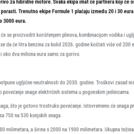
orivo za hibridne motore. Svaka ekipa imat će partnera koji će o
 porasti. Trenutno ekipe Formule 1 plaćaju između 20 i 30 eura p
do 3000 eura.
ć će se proizvoditi korištenjem plinova, kombinacijom vodika i ugl
 se da će litra benzina za bolid 2026. godine koštati više od 200 
ti oko dva miliona eura samo za gorivo.
 potpune ugljične neutralnosti do 2030. godine. Troškovi zasad ni
o povećanje snage električnih sistema u pogonskim jedinicama.
aga, što je gotovo trostruko povećanje. Istovremeno će snaga pr
sa 750 na 530 konjskih snaga.
0 milimetara, a širina s 2000 na 1900 milimetara. Ukupna težina