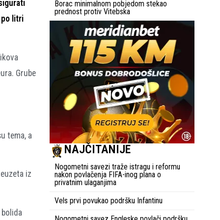
sigurati
Borac minimalnom pobjedom stekao
prednost protiv Vitebska
o litri
jikova
eura. Grube
su tema, a
NAJČITANIJE
Nogometni savezi traže istragu i reformu
euzeta iz
nakon povlačenja FIFA-inog plana o
privatnim ulaganjima
Vels prvi povukao podršku Infantinu
 bolida
Nogometni savez Engleske povlači podršku