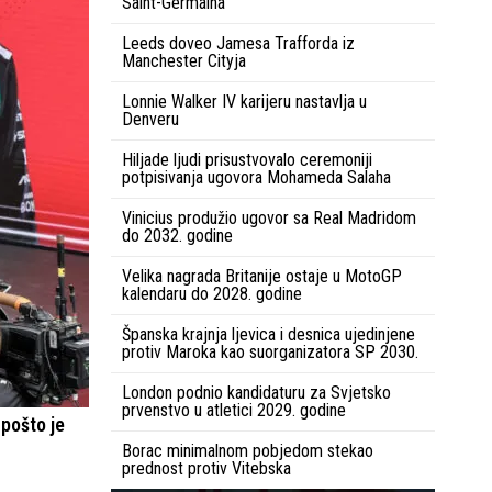
Saint-Germaina
Leeds doveo Jamesa Trafforda iz
Manchester Cityja
Lonnie Walker IV karijeru nastavlja u
Denveru
Hiljade ljudi prisustvovalo ceremoniji
potpisivanja ugovora Mohameda Salaha
Vinicius produžio ugovor sa Real Madridom
do 2032. godine
Velika nagrada Britanije ostaje u MotoGP
kalendaru do 2028. godine
Španska krajnja ljevica i desnica ujedinjene
protiv Maroka kao suorganizatora SP 2030.
London podnio kandidaturu za Svjetsko
prvenstvo u atletici 2029. godine
 pošto je
Borac minimalnom pobjedom stekao
prednost protiv Vitebska