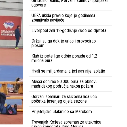
Omladinci Rahić, Pervan i Zahirović potpisali
ugovore
UEFA ukida pravilo koje je godinama
zbunjivalo navijače
Liverpool želi 18-godišnje čudo od djeteta
Držali su ga dok je urlao i provocirao
plesom
Klub iz pete lige odbio ponudu od 1.2
miliona eura
Hvali se milijardama, a još nas nije isplatio
Messi donirao 80.000 eura za obnovu
madridskog područja nakon požara
Održani seminari za službena lica uoči
početka jesenjeg dijela sezone
Prijateljske utakmice sa Marokom
Travanjak Koševa spreman za utakmicu
nakon koncerata Dine Merlina