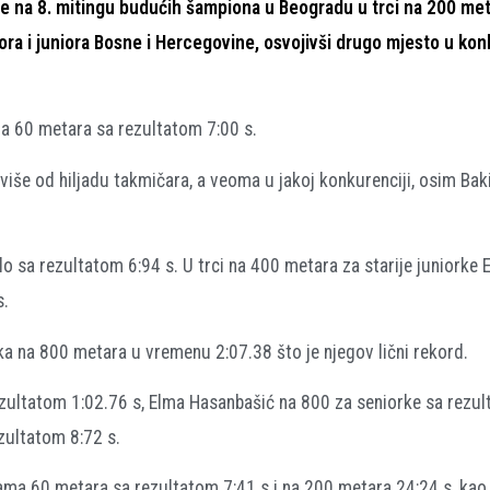
je na 8. mitingu budućih šampiona u Beogradu u trci na 200 me
iora i juniora Bosne i Hercegovine, osvojivši drugo mjesto u kon
 na 60 metara sa rezultatom 7:00 s.
iše od hiljadu takmičara, a veoma u jakoj konkurenciji, osim Bak
o sa rezultatom 6:94 s. U trci na 400 metara za starije juniorke
s.
̣aka na 800 metara u vremenu 2:07.38 što je njegov lični rekord.
rezultatom 1:02.76 s, Elma Hasanbašić na 800 za seniorke sa rezu
zultatom 8:72 s.
inama 60 metara sa rezultatom 7:41 s i na 200 metara 24:24 s, kao