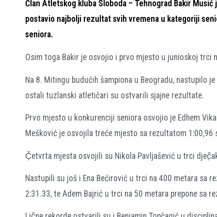
Član Atletskog kluba Sloboda – Tehnograd Bakir Musić 
postavio najbolji rezultat svih vremena u kategoriji sen
seniora.
Osim toga Bakir je osvojio i prvo mjesto u junioskoj trci
Na 8. Mitingu budućih šampiona u Beogradu, nastupilo je v
ostali tuzlanski atletičari su ostvarili sjajne rezultate.
Prvo mjesto u konkurenciji seniora osvojio je Edhem Vikal
Mešković je osvojila treće mjesto sa rezultatom 1:00,96 
Č̣etvrta mjesta osvojili su Nikola Pavljašević u trci dječ
Nastupili su još i Ena Bećirović u trci na 400 metara sa 
2:31.33, te Adem Bajrić u trci na 50 metara prepone sa re
Lič̣ne rekorde ostvarili su i Benjamin Topčagić u discipl