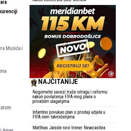
tara
kurenciji
ira Musića i
 Ema
NAJČITANIJE
Nogometni savezi traže istragu i reformu
nakon povlačenja FIFA-inog plana o
privatnim ulaganjima
ltatom
Infantino povukao plan o prodaji udjela u
FIFA-inim takmičenjima
Matthias Jaissle novi trener Newcastlea
 i Amer