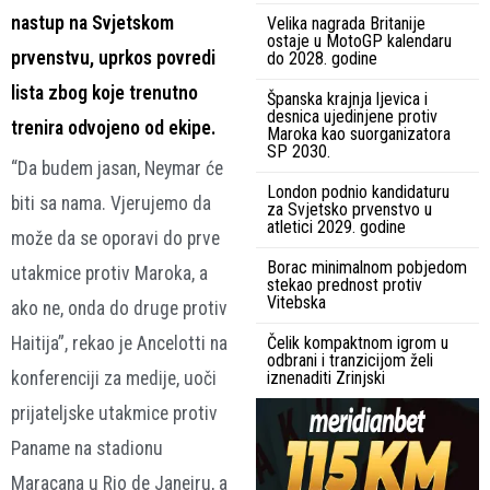
nastup na Svjetskom
Velika nagrada Britanije
ostaje u MotoGP kalendaru
prvenstvu, uprkos povredi
do 2028. godine
lista zbog koje trenutno
Španska krajnja ljevica i
desnica ujedinjene protiv
trenira odvojeno od ekipe.
Maroka kao suorganizatora
SP 2030.
“Da budem jasan, Neymar će
London podnio kandidaturu
biti sa nama. Vjerujemo da
za Svjetsko prvenstvo u
atletici 2029. godine
može da se oporavi do prve
Borac minimalnom pobjedom
utakmice protiv Maroka, a
stekao prednost protiv
Vitebska
ako ne, onda do druge protiv
Haitija”, rekao je Ancelotti na
Čelik kompaktnom igrom u
odbrani i tranzicijom želi
konferenciji za medije, uoči
iznenaditi Zrinjski
prijateljske utakmice protiv
Paname na stadionu
Maracana u Rio de Janeiru, a