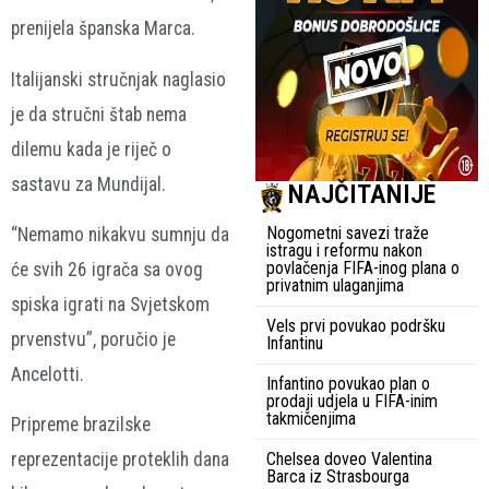
prenijela španska Marca.
Italijanski stručnjak naglasio
je da stručni štab nema
dilemu kada je riječ o
sastavu za Mundijal.
NAJČITANIJE
Nogometni savezi traže
“Nemamo nikakvu sumnju da
istragu i reformu nakon
povlačenja FIFA-inog plana o
će svih 26 igrača sa ovog
privatnim ulaganjima
spiska igrati na Svjetskom
Vels prvi povukao podršku
prvenstvu”, poručio je
Infantinu
Ancelotti.
Infantino povukao plan o
prodaji udjela u FIFA-inim
takmičenjima
Pripreme brazilske
Chelsea doveo Valentina
reprezentacije proteklih dana
Barca iz Strasbourga