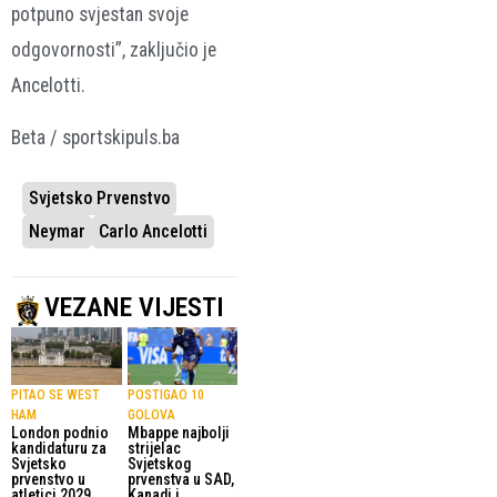
potpuno svjestan svoje
odgovornosti”, zaključio je
Ancelotti.
Beta / sportskipuls.ba
Svjetsko Prvenstvo
Neymar
Carlo Ancelotti
VEZANE VIJESTI
PITAO SE WEST
POSTIGAO 10
HAM
GOLOVA
London podnio
Mbappe najbolji
kandidaturu za
strijelac
Svjetsko
Svjetskog
prvenstvo u
prvenstva u SAD,
atletici 2029.
Kanadi i