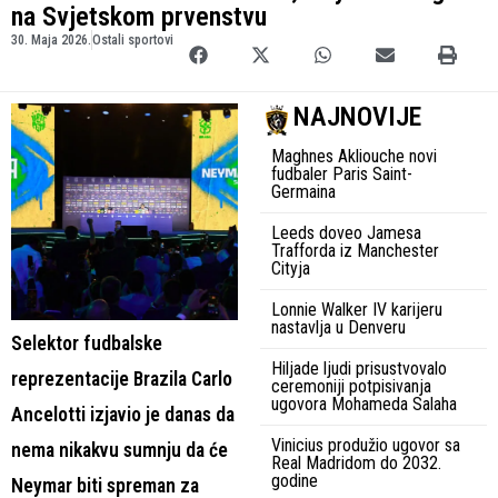
na Svjetskom prvenstvu
30. Maja 2026.
Ostali sportovi
NAJNOVIJE
Maghnes Akliouche novi
fudbaler Paris Saint-
Germaina
Leeds doveo Jamesa
Trafforda iz Manchester
Cityja
Lonnie Walker IV karijeru
nastavlja u Denveru
Selektor fudbalske
Hiljade ljudi prisustvovalo
reprezentacije Brazila Carlo
ceremoniji potpisivanja
ugovora Mohameda Salaha
Ancelotti izjavio je danas da
Vinicius produžio ugovor sa
nema nikakvu sumnju da će
Real Madridom do 2032.
godine
Neymar biti spreman za