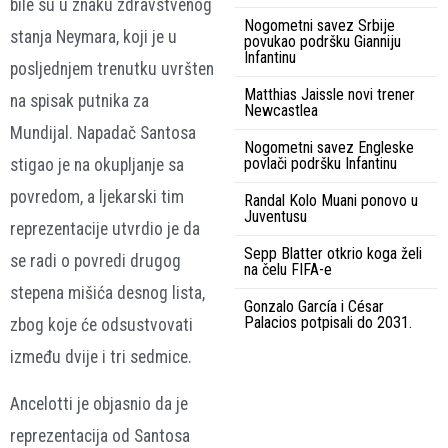
bile su u znaku zdravstvenog
Nogometni savez Srbije
stanja Neymara, koji je u
povukao podršku Gianniju
Infantinu
posljednjem trenutku uvršten
Matthias Jaissle novi trener
na spisak putnika za
Newcastlea
Mundijal. Napadač Santosa
Nogometni savez Engleske
povlači podršku Infantinu
stigao je na okupljanje sa
povredom, a ljekarski tim
Randal Kolo Muani ponovo u
Juventusu
reprezentacije utvrdio je da
Sepp Blatter otkrio koga želi
se radi o povredi drugog
na čelu FIFA-e
stepena mišića desnog lista,
Gonzalo García i César
Palacios potpisali do 2031.
zbog koje će odsustvovati
između dvije i tri sedmice.
Ancelotti je objasnio da je
reprezentacija od Santosa