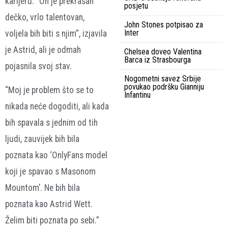
karijeru. “On je prekrasan
posjetu
dečko, vrlo talentovan,
John Stones potpisao za
Inter
voljela bih biti s njim”, izjavila
je Astrid, ali je odmah
Chelsea doveo Valentina
Barca iz Strasbourga
pojasnila svoj stav.
Nogometni savez Srbije
povukao podršku Gianniju
“Moj je problem što se to
Infantinu
nikada neće dogoditi, ali kada
bih spavala s jednim od tih
ljudi, zauvijek bih bila
poznata kao ‘OnlyFans model
koji je spavao s Masonom
Mountom’. Ne bih bila
poznata kao Astrid Wett.
Želim biti poznata po sebi.”