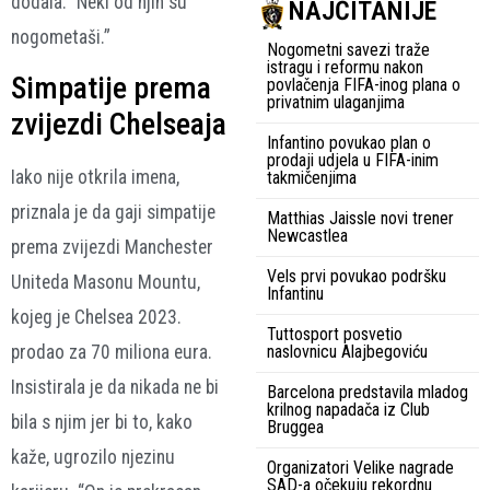
dodala: “Neki od njih su
NAJČITANIJE
nogometaši.”
Nogometni savezi traže
istragu i reformu nakon
Simpatije prema
povlačenja FIFA-inog plana o
privatnim ulaganjima
zvijezdi Chelseaja
Infantino povukao plan o
prodaji udjela u FIFA-inim
Iako nije otkrila imena,
takmičenjima
priznala je da gaji simpatije
Matthias Jaissle novi trener
Newcastlea
prema zvijezdi Manchester
Vels prvi povukao podršku
Uniteda Masonu Mountu,
Infantinu
kojeg je Chelsea 2023.
Tuttosport posvetio
naslovnicu Alajbegoviću
prodao za 70 miliona eura.
Insistirala je da nikada ne bi
Barcelona predstavila mladog
krilnog napadača iz Club
bila s njim jer bi to, kako
Bruggea
kaže, ugrozilo njezinu
Organizatori Velike nagrade
SAD-a očekuju rekordnu