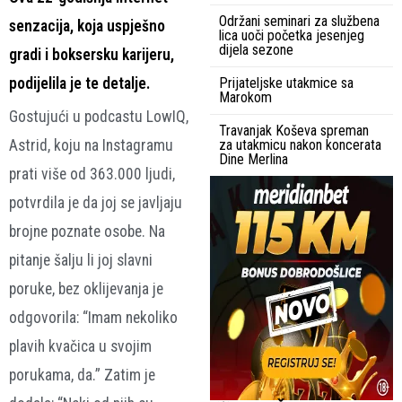
Održani seminari za službena
senzacija, koja uspješno
lica uoči početka jesenjeg
dijela sezone
gradi i boksersku karijeru,
podijelila je te detalje.
Prijateljske utakmice sa
Marokom
Gostujući u podcastu LowIQ,
Travanjak Koševa spreman
Astrid, koju na Instagramu
za utakmicu nakon koncerata
Dine Merlina
prati više od 363.000 ljudi,
potvrdila je da joj se javljaju
brojne poznate osobe. Na
pitanje šalju li joj slavni
poruke, bez oklijevanja je
odgovorila: “Imam nekoliko
plavih kvačica u svojim
porukama, da.” Zatim je