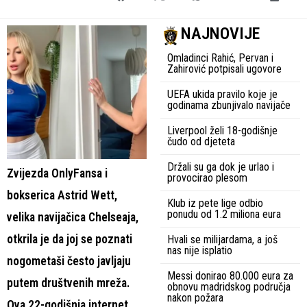
NAJNOVIJE
Omladinci Rahić, Pervan i
Zahirović potpisali ugovore
UEFA ukida pravilo koje je
godinama zbunjivalo navijače
Liverpool želi 18-godišnje
čudo od djeteta
Držali su ga dok je urlao i
Zvijezda OnlyFansa i
provocirao plesom
bokserica Astrid Wett,
Klub iz pete lige odbio
ponudu od 1.2 miliona eura
velika navijačica Chelseaja,
otkrila je da joj se poznati
Hvali se milijardama, a još
nas nije isplatio
nogometaši često javljaju
Messi donirao 80.000 eura za
putem društvenih mreža.
obnovu madridskog područja
nakon požara
Ova 22-godišnja internet