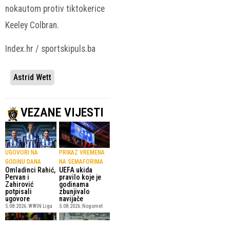
nokautom protiv tiktokerice
Keeley Colbran.
Index.hr / sportskipuls.ba
Astrid Wett
VEZANE VIJESTI
UGOVORI NA
PRIKAZ VREMENA
GODINU DANA
NA SEMAFORIMA
Omladinci Rahić,
UEFA ukida
Pervan i
pravilo koje je
Zahirović
godinama
potpisali
zbunjivalo
ugovore
navijače
5.08.2026.
WWIN Liga
5.08.2026.
Nogomet