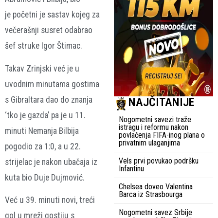
je početni je sastav kojeg za
večerašnji susret odabrao
šef struke Igor Štimac.
Takav Zrinjski već je u
uvodnim minutama gostima
s Gibraltara dao do znanja
NAJČITANIJE
‘tko je gazda’ pa je u 11.
Nogometni savezi traže
istragu i reformu nakon
minuti Nemanja Bilbija
povlačenja FIFA-inog plana o
privatnim ulaganjima
pogodio za 1:0, a u 22.
Vels prvi povukao podršku
strijelac je nakon ubačaja iz
Infantinu
kuta bio Duje Dujmović.
Chelsea doveo Valentina
Barca iz Strasbourga
Već u 39. minuti novi, treći
Nogometni savez Srbije
gol u mreži gostiju s