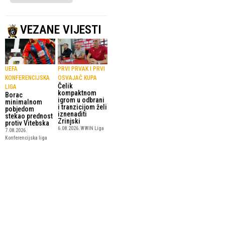
VEZANE VIJESTI
UEFA
PRVI PRVAK I PRVI
KONFERENCIJSKA
OSVAJAČ KUPA
Čelik
LIGA
kompaktnom
Borac
igrom u odbrani
minimalnom
i tranzicijom želi
pobjedom
iznenaditi
stekao prednost
Zrinjski
protiv Vitebska
6.08.2026.
WWIN Liga
7.08.2026.
Konferencijska liga
PRIKAZ VREMENA
NAKON NEPUNIH
NA SEMAFORIMA
MJESEC DANA
UEFA ukida
Igor Savić se
pravilo koje je
vratio u HŠK
godinama
Zrinjski
zbunjivalo
30.07.2026.
WWIN Liga
navijače