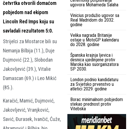
ceremoniji potpisivanja
četvrtka otvorili domaćom
ugovora Mohameda Salaha
pobjedom nad ekipom
Vinicius produžio ugovor sa
Real Madridom do 2032.
Lincoln Red Imps koju su
godine
savladali rezultatom 5:0.
Velika nagrada Britanije
ostaje u MotoGP kalendaru
Strijelci za Mostarce bili su
do 2028. godine
Nemanja Bilbija (11.), Duje
Španska krajnja ljevica i
Dujmović (22.), Slobodan
desnica ujedinjene protiv
Maroka kao suorganizatora
Jakovljević (39.), Vitalie
SP 2030.
Damascan (69.) i Leo Mikić
London podnio kandidaturu
za Svjetsko prvenstvo u
(85.).
atletici 2029. godine
Borac minimalnom pobjedom
Karačić, Mamić, Dujmović,
stekao prednost protiv
Vitebska
Jakovljević, Vranjković,
Savić, Đurasek, Ivančić, Ćuže,
Abramović i Bilbija, bio