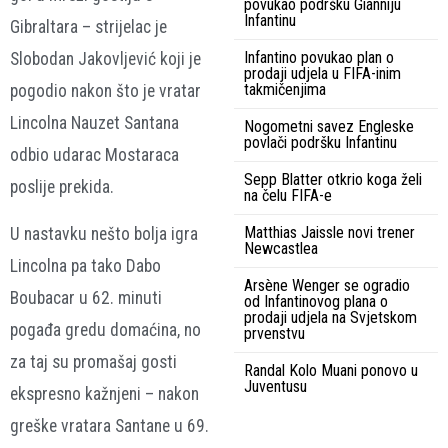
povukao podršku Gianniju
Infantinu
Gibraltara – strijelac je
Infantino povukao plan o
Slobodan Jakovljević koji je
prodaji udjela u FIFA-inim
takmičenjima
pogodio nakon što je vratar
Lincolna Nauzet Santana
Nogometni savez Engleske
povlači podršku Infantinu
odbio udarac Mostaraca
Sepp Blatter otkrio koga želi
poslije prekida.
na čelu FIFA-e
Matthias Jaissle novi trener
U nastavku nešto bolja igra
Newcastlea
Lincolna pa tako Dabo
Arsène Wenger se ogradio
Boubacar u 62. minuti
od Infantinovog plana o
prodaji udjela na Svjetskom
pogađa gredu domaćina, no
prvenstvu
za taj su promašaj gosti
Randal Kolo Muani ponovo u
Juventusu
ekspresno kažnjeni – nakon
greške vratara Santane u 69.