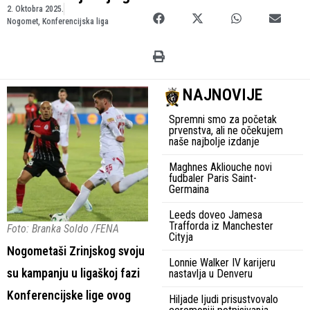
2. Oktobra 2025.
Nogomet
,
Konferencijska liga
NAJNOVIJE
Spremni smo za početak
prvenstva, ali ne očekujem
naše najbolje izdanje
Maghnes Akliouche novi
fudbaler Paris Saint-
Germaina
Leeds doveo Jamesa
Trafforda iz Manchester
Foto: Branka Soldo /FENA
Cityja
Nogometaši Zrinjskog svoju
Lonnie Walker IV karijeru
su kampanju u ligaškoj fazi
nastavlja u Denveru
Konferencijske lige ovog
Hiljade ljudi prisustvovalo