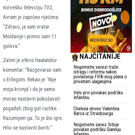
norvešku televiziju TV2,
Avram je započeo riječima:
“Zdravo, ja sam vratar
Moldavije i primio sam 11
golova.”
NAJČITANIJE
Zatim je otkrio Haalandov
Nogometni savezi traže
komentar: “Razgovarao sam
istragu i reformu nakon
povlačenja FIFA-inog plana o
s Erlingom. Rekao je: ‘Nije
privatnim ulaganjima
moja krivnja’ i da je samo
Vels prvi povukao podršku
Infantinu
morao nastaviti pokušavati
pogađati zbog gol-razlike.
Chelsea doveo Valentina
Barca iz Strasbourga
Razumijem ga. To je dio igre.
Nogometni savez Srbije
Htio se nastaviti boriti.”
povukao podršku Gianniju
Infantinu