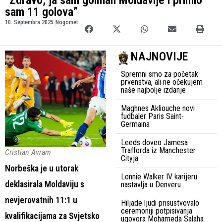
“Zdravo, ja sam golman Moldavije i primio
sam 11 golova”
10. Septembra 2025.
Nogomet
NAJNOVIJE
Spremni smo za početak
prvenstva, ali ne očekujem
naše najbolje izdanje
Maghnes Akliouche novi
fudbaler Paris Saint-
Germaina
Leeds doveo Jamesa
Trafforda iz Manchester
Cristian Avram
Cityja
Norbeška je u utorak
Lonnie Walker IV karijeru
deklasirala Moldaviju s
nastavlja u Denveru
nevjerovatnih 11:1 u
Hiljade ljudi prisustvovalo
ceremoniji potpisivanja
kvalifikacijama za Svjetsko
ugovora Mohameda Salaha