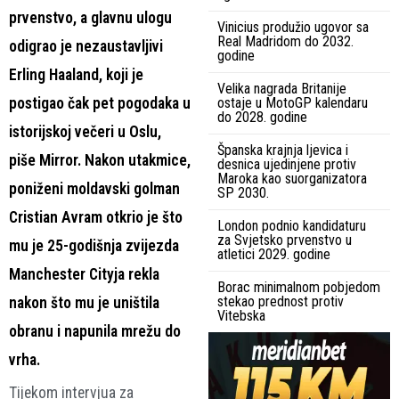
prvenstvo, a glavnu ulogu
Vinicius produžio ugovor sa
Real Madridom do 2032.
odigrao je nezaustavljivi
godine
Erling Haaland, koji je
Velika nagrada Britanije
postigao čak pet pogodaka u
ostaje u MotoGP kalendaru
do 2028. godine
istorijskoj večeri u Oslu,
Španska krajnja ljevica i
piše Mirror. Nakon utakmice,
desnica ujedinjene protiv
Maroka kao suorganizatora
poniženi moldavski golman
SP 2030.
Cristian Avram otkrio je što
London podnio kandidaturu
za Svjetsko prvenstvo u
mu je 25-godišnja zvijezda
atletici 2029. godine
Manchester Cityja rekla
Borac minimalnom pobjedom
stekao prednost protiv
nakon što mu je uništila
Vitebska
obranu i napunila mrežu do
vrha.
Tijekom intervjua za