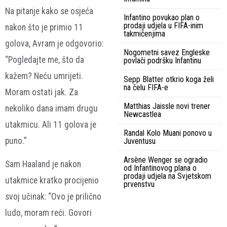
Na pitanje kako se osjeća
Infantino povukao plan o
prodaji udjela u FIFA-inim
nakon što je primio 11
takmičenjima
golova, Avram je odgovorio:
Nogometni savez Engleske
“Pogledajte me, što da
povlači podršku Infantinu
kažem? Neću umrijeti.
Sepp Blatter otkrio koga želi
na čelu FIFA-e
Moram ostati jak. Za
Matthias Jaissle novi trener
nekoliko dana imam drugu
Newcastlea
utakmicu. Ali 11 golova je
Randal Kolo Muani ponovo u
puno.”
Juventusu
Arsène Wenger se ogradio
Sam Haaland je nakon
od Infantinovog plana o
prodaji udjela na Svjetskom
utakmice kratko procijenio
prvenstvu
svoj učinak: “Ovo je prilično
ludo, moram reći. Govori