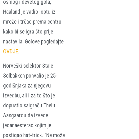
osmog i devetog gola,
Haaland je vadio loptu iz
mreže i trčao prema centru
kako bi se igra što prije
nastavila. Golove pogledajte
OVDJE
.
Norveški selektor Stale
Solbakken pohvalio je 25-
godišnjaka za njegovu
izvedbu, ali i za to što je
dopustio saigraču Thelu
Aasgaardu da izvede
jedanaesterac kojim je
postigao hat-trick. “Ne može