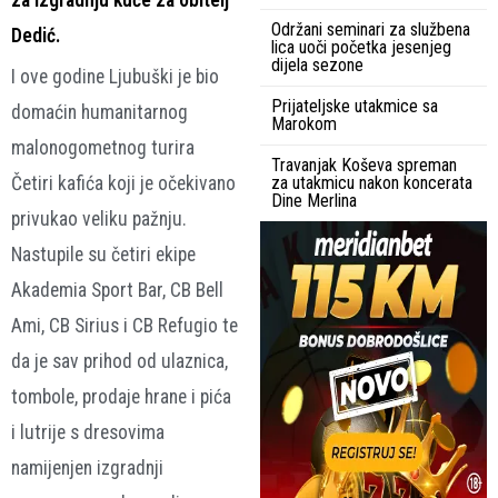
za izgradnju kuće za obitelj
Održani seminari za službena
Dedić.
lica uoči početka jesenjeg
dijela sezone
I ove godine Ljubuški je bio
Prijateljske utakmice sa
domaćin humanitarnog
Marokom
malonogometnog turira
Travanjak Koševa spreman
Četiri kafića koji je očekivano
za utakmicu nakon koncerata
Dine Merlina
privukao veliku pažnju.
Nastupile su četiri ekipe
Akademia Sport Bar, CB Bell
Ami, CB Sirius i CB Refugio te
da je sav prihod od ulaznica,
tombole, prodaje hrane i pića
i lutrije s dresovima
namijenjen izgradnji