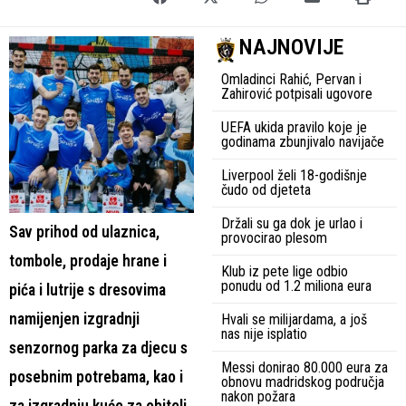
NAJNOVIJE
Omladinci Rahić, Pervan i
Zahirović potpisali ugovore
UEFA ukida pravilo koje je
godinama zbunjivalo navijače
Liverpool želi 18-godišnje
čudo od djeteta
Držali su ga dok je urlao i
Sav prihod od ulaznica,
provocirao plesom
tombole, prodaje hrane i
Klub iz pete lige odbio
ponudu od 1.2 miliona eura
pića i lutrije s dresovima
namijenjen izgradnji
Hvali se milijardama, a još
nas nije isplatio
senzornog parka za djecu s
Messi donirao 80.000 eura za
posebnim potrebama, kao i
obnovu madridskog područja
nakon požara