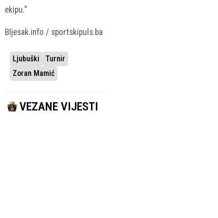
ekipu.”
Bljesak.info / sportskipuls.ba
Ljubuški
Turnir
Zoran Mamić
VEZANE VIJESTI
OČEKUJE SE
ZVANIČNA
POTVRDA
Mamić preuzima
sportski sektor
Sarajeva
19.09.2025.
Nogomet
SportskiPuls.ba