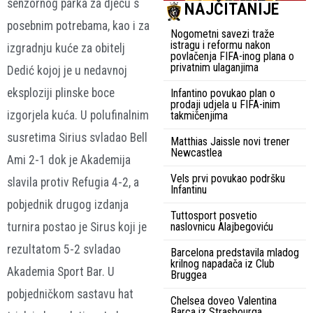
senzornog parka za djecu s
NAJČITANIJE
posebnim potrebama, kao i za
Nogometni savezi traže
istragu i reformu nakon
izgradnju kuće za obitelj
povlačenja FIFA-inog plana o
privatnim ulaganjima
Dedić kojoj je u nedavnoj
eksploziji plinske boce
Infantino povukao plan o
prodaji udjela u FIFA-inim
izgorjela kuća. U polufinalnim
takmičenjima
susretima Sirius svladao Bell
Matthias Jaissle novi trener
Newcastlea
Ami 2-1 dok je Akademija
Vels prvi povukao podršku
slavila protiv Refugia 4-2, a
Infantinu
pobjednik drugog izdanja
Tuttosport posvetio
turnira postao je Sirus koji je
naslovnicu Alajbegoviću
rezultatom 5-2 svladao
Barcelona predstavila mladog
krilnog napadača iz Club
Akademia Sport Bar. U
Bruggea
pobjedničkom sastavu hat
Chelsea doveo Valentina
Barca iz Strasbourga