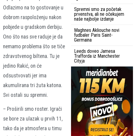
Odlazimo na to gostovanje u
Spremni smo za početak
prvenstva, ali ne očekujem
dobrom raspoloženju nakon
naše najbolje izdanje
pobjede u gradskom derbiju.
Maghnes Akliouche novi
fudbaler Paris Saint-
Ono što nas sve raduje je da
Germaina
nemamo problema što se tiče
Leeds doveo Jamesa
zdravstvenog biltena. Tu je
Trafforda iz Manchester
Cityja
jedino Rakić, on će
odsustvovati jer ima
akumulirana tri žuta katona.
Svi ostali su spremni.
– Proširili smo roster. Igrači
se bore za ulazak u prvih 11,
tako da je atmosfera u timu