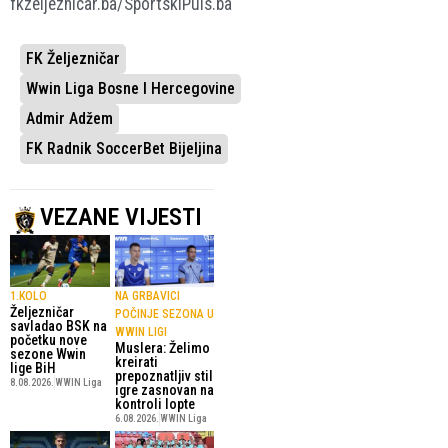
fkzeljeznicar.ba/SportskiPuls.ba
FK Željezničar
Wwin Liga Bosne I Hercegovine
Admir Adžem
FK Radnik SoccerBet Bijeljina
VEZANE VIJESTI
1.KOLO
NA GRBAVICI
Željezničar
POČINJE SEZONA U
savladao BSK na
WWIN LIGI
početku nove
Muslera: Želimo
sezone Wwin
kreirati
lige BiH
prepoznatljiv stil
8.08.2026.
WWIN Liga
igre zasnovan na
kontroli lopte
6.08.2026.
WWIN Liga