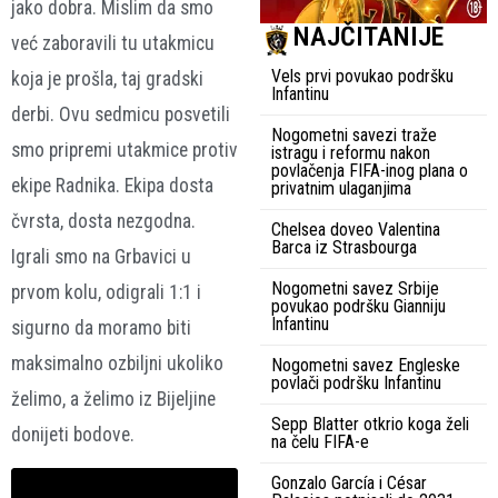
jako dobra. Mislim da smo
NAJČITANIJE
već zaboravili tu utakmicu
Vels prvi povukao podršku
koja je prošla, taj gradski
Infantinu
derbi. Ovu sedmicu posvetili
Nogometni savezi traže
smo pripremi utakmice protiv
istragu i reformu nakon
povlačenja FIFA-inog plana o
ekipe Radnika. Ekipa dosta
privatnim ulaganjima
čvrsta, dosta nezgodna.
Chelsea doveo Valentina
Barca iz Strasbourga
Igrali smo na Grbavici u
Nogometni savez Srbije
prvom kolu, odigrali 1:1 i
povukao podršku Gianniju
Infantinu
sigurno da moramo biti
maksimalno ozbiljni ukoliko
Nogometni savez Engleske
povlači podršku Infantinu
želimo, a želimo iz Bijeljine
Sepp Blatter otkrio koga želi
donijeti bodove.
na čelu FIFA-e
Gonzalo García i César