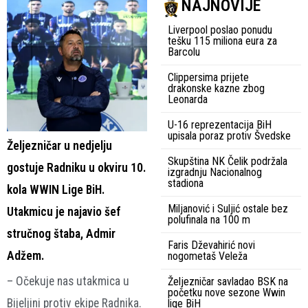
NAJNOVIJE
Liverpool poslao ponudu
tešku 115 miliona eura za
Barcolu
Clippersima prijete
drakonske kazne zbog
Leonarda
U-16 reprezentacija BiH
upisala poraz protiv Švedske
Željezničar u nedjelju
Skupština NK Čelik podržala
gostuje Radniku u okviru 10.
izgradnju Nacionalnog
stadiona
kola WWIN Lige BiH.
Miljanović i Suljić ostale bez
Utakmicu je najavio šef
polufinala na 100 m
stručnog štaba, Admir
Faris Dževahirić novi
Adžem.
nogometaš Veleža
– Očekuje nas utakmica u
Željezničar savladao BSK na
početku nove sezone Wwin
Bijeljini protiv ekipe Radnika.
lige BiH