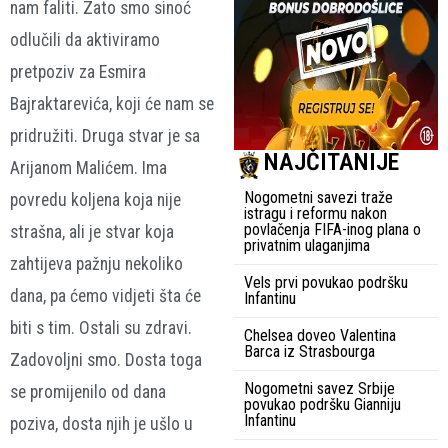
nam faliti. Zato smo sinoć
odlučili da aktiviramo
pretpoziv za Esmira
Bajraktarevića, koji će nam se
pridružiti. Druga stvar je sa
NAJČITANIJE
Arijanom Malićem. Ima
Nogometni savezi traže
povredu koljena koja nije
istragu i reformu nakon
povlačenja FIFA-inog plana o
strašna, ali je stvar koja
privatnim ulaganjima
zahtijeva pažnju nekoliko
Vels prvi povukao podršku
dana, pa ćemo vidjeti šta će
Infantinu
biti s tim. Ostali su zdravi.
Chelsea doveo Valentina
Barca iz Strasbourga
Zadovoljni smo. Dosta toga
Nogometni savez Srbije
se promijenilo od dana
povukao podršku Gianniju
Infantinu
poziva, dosta njih je ušlo u