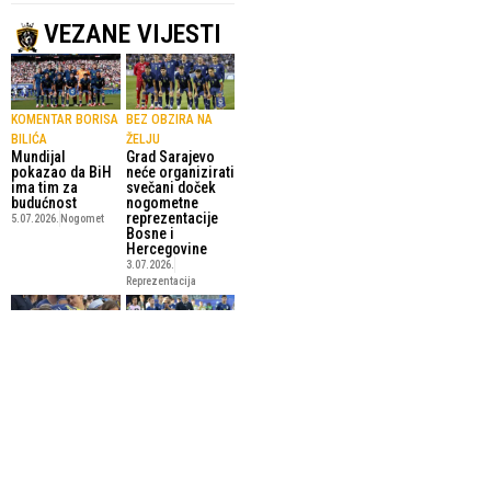
VEZANE VIJESTI
KOMENTAR BORISA
BEZ OBZIRA NA
BILIĆA
ŽELJU
Mundijal
Grad Sarajevo
pokazao da BiH
neće organizirati
ima tim za
svečani doček
budućnost
nogometne
reprezentacije
5.07.2026.
Nogomet
Bosne i
Hercegovine
3.07.2026.
Reprezentacija
OD DJEČAKA IZ
SERGEJ BARBAREZ
“Volim sve ove
SARAJEVA DO
ljude što nas
KAPITENA
podržavaju,
(VIDEO)
cijelu Bosnu i
Emotivan
Hercegovinu”
zagrljaj Edina
2.07.2026.
Džeke obišao je
Reprezentacija
svijet