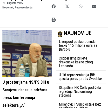
29. Augusta 2025.
Nogomet
,
Reprezentacija
NAJNOVIJE
Liverpool poslao ponudu
tešku 115 miliona eura za
Barcolu
Clippersima prijete
drakonske kazne zbog
Leonarda
U-16 reprezentacija BiH
upisala poraz protiv Švedske
U prostorijama NS/FS BiH u
Skupština NK Čelik podržala
Sarajevu danas je održana
izgradnju Nacionalnog
stadiona
press konferencija
Miljanović i Suljić ostale bez
selektora „A“