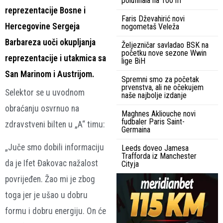
polufinala na 100 m
reprezentacije Bosne i
Faris Dževahirić novi
Hercegovine Sergeja
nogometaš Veleža
Barbareza uoči okupljanja
Željezničar savladao BSK na
početku nove sezone Wwin
reprezentacije i utakmica sa
lige BiH
San Marinom i Austrijom.
Spremni smo za početak
prvenstva, ali ne očekujem
Selektor se u uvodnom
naše najbolje izdanje
obraćanju osvrnuo na
Maghnes Akliouche novi
fudbaler Paris Saint-
zdravstveni bilten u „A“ timu:
Germaina
„Juče smo dobili informaciju
Leeds doveo Jamesa
Trafforda iz Manchester
da je Ifet Đakovac nažalost
Cityja
povrijeđen. Žao mi je zbog
toga jer je ušao u dobru
formu i dobru energiju. On će