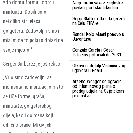
vrlo dobru formu i dobru
Nogometni savez Engleske
povlači podršku Infantinu
mintuažu. Dobili smo i
Sepp Blatter otkrio koga želi
nekoliko strijelaca i
na čelu FIFA-e
golgetera. Zadovoljni smo i
Randal Kolo Muani ponovo u
Juventusu
mislim da to polako dolazi na
svoje mjesto.“
Gonzalo García i César
Palacios potpisali do 2031.
Sergej Barbarez je još rekao:
Otkriveni detalji Viniciusovog
ugovora u Realu
„Vrlo smo zadovoljni sa
Arsène Wenger se ogradio
od Infantinovog plana o
momentalnom situacijom što
prodaji udjela na Svjetskom
prvenstvu
se tiče forme igrača,
minutaže, golgeterskog
dijela, kao i golmana koji
odlično brane. Mi uvijek