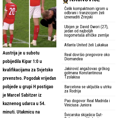
Čelik kompaktnom igrom u
odbrani i tranzicijom želi
iznenaditi Zrinjski
Ubijen je David Owori (27),
jedan od najboljih
nogometaša afričke zemlje
Atlanta United želi Lukakua
Austrija je u subotu
Real dovršio pregovore oko
Diomandea
pobijedila Kipar 1:0 u
Jakirović angažovao grčkog
kvalifikacijama za Svjetsko
golmana Konstantinosa
Tzolakisa
prvenstvo. Pogodak vrijedan
pobjede u grupi H postigao
Barcelona se uključila u utrku
za Rodrija
je Marcel Sabitzer iz
Pao dogovor Real Madrida i
kaznenog udarca u 54.
Viniciusa Juniora
minuti. Utakmicu na
Švicarska skijašica Gut-