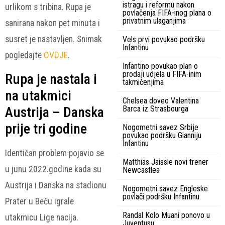
istragu i reformu nakon
urlikom s tribina. Rupa je
povlačenja FIFA-inog plana o
privatnim ulaganjima
sanirana nakon pet minuta i
susret je nastavljen. Snimak
Vels prvi povukao podršku
Infantinu
pogledajte
OVDJE
.
Infantino povukao plan o
prodaji udjela u FIFA-inim
Rupa je nastala i
takmičenjima
na utakmici
Chelsea doveo Valentina
Austrija – Danska
Barca iz Strasbourga
prije tri godine
Nogometni savez Srbije
povukao podršku Gianniju
Infantinu
Identičan problem pojavio se
Matthias Jaissle novi trener
u junu 2022.godine kada su
Newcastlea
Austrija i Danska na stadionu
Nogometni savez Engleske
povlači podršku Infantinu
Prater u Beču igrale
Randal Kolo Muani ponovo u
utakmicu Lige nacija.
Juventusu