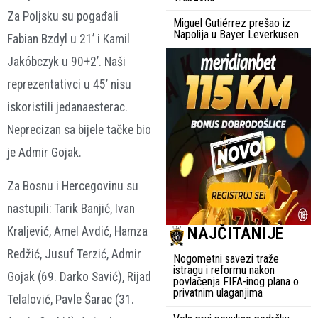
Za Poljsku su pogađali
Miguel Gutiérrez prešao iz
Napolija u Bayer Leverkusen
Fabian Bzdyl u 21’ i Kamil
Jakóbczyk u 90+2’. Naši
reprezentativci u 45’ nisu
iskoristili jedanaesterac.
Neprecizan sa bijele tačke bio
je Admir Gojak.
Za Bosnu i Hercegovinu su
nastupili: Tarik Banjić, Ivan
NAJČITANIJE
Kraljević, Amel Avdić, Hamza
Redžić, Jusuf Terzić, Admir
Nogometni savezi traže
istragu i reformu nakon
Gojak (69. Darko Savić), Rijad
povlačenja FIFA-inog plana o
privatnim ulaganjima
Telalović, Pavle Šarac (31.