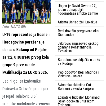
Ubijen je David Owori (27),
jedan od najboljih
nogometaša afričke zemlje
Atlanta United želi Lukakua
Foto: NS/FS BIH
Real dovršio pregovore oko
U-19 reprezentacija Bosne i
Diomandea
Hercegovine poražena je
Jakirović angažovao grčkog
golmana Konstantinosa
danas u Kataniji od Poljske
Tzolakisa
sa 1:2, u susretu prvog kola
Barcelona se uključila u utrku
za Rodrija
grupe 9 prve runde
kvalifikacija za EURO 2026.
Pao dogovor Real Madrida i
Viniciusa Juniora
Jedini gol za izabranike
Švicarska skijašica Gut-
Dubravka Orlovića postigao
Behrami završila karijeru
je Rijad Telalović u 6’
Egipatski fudbaler Mohamed
Salah dočekan u turskom
sudijske nadoknade vremena.
Trabzonu