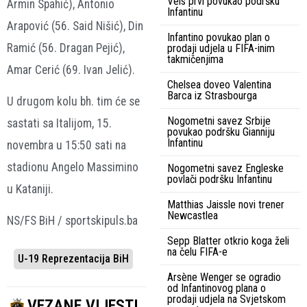
Vels prvi povukao podršku
Armin Spahić), Antonio
Infantinu
Arapović (56. Said Nišić), Din
Infantino povukao plan o
Ramić (56. Dragan Pejić),
prodaji udjela u FIFA-inim
takmičenjima
Amar Cerić (69. Ivan Jelić).
Chelsea doveo Valentina
Barca iz Strasbourga
U drugom kolu bh. tim će se
Nogometni savez Srbije
sastati sa Italijom, 15.
povukao podršku Gianniju
Infantinu
novembra u 15:50 sati na
stadionu Angelo Massimino
Nogometni savez Engleske
povlači podršku Infantinu
u Kataniji.
Matthias Jaissle novi trener
Newcastlea
NS/FS BiH / sportskipuls.ba
Sepp Blatter otkrio koga želi
na čelu FIFA-e
U-19 Reprezentacija BiH
Arsène Wenger se ogradio
od Infantinovog plana o
prodaji udjela na Svjetskom
VEZANE VIJESTI