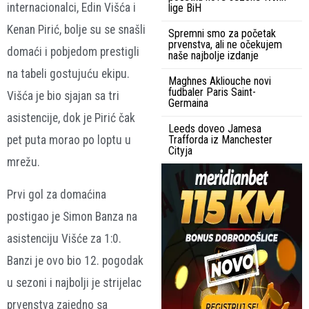
internacionalci, Edin Višća i
lige BiH
Kenan Pirić, bolje su se snašli
Spremni smo za početak
prvenstva, ali ne očekujem
domaći i pobjedom prestigli
naše najbolje izdanje
na tabeli gostujuću ekipu.
Maghnes Akliouche novi
fudbaler Paris Saint-
Višća je bio sjajan sa tri
Germaina
asistencije, dok je Pirić čak
Leeds doveo Jamesa
pet puta morao po loptu u
Trafforda iz Manchester
Cityja
mrežu.
Prvi gol za domaćina
postigao je Simon Banza na
asistenciju Višće za 1:0.
Banzi je ovo bio 12. pogodak
u sezoni i najbolji je strijelac
prvenstva zajedno sa