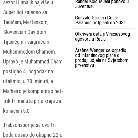
Randal Kolo Muani ponovo u
sezoni i ima ih najviše u
Juventusu
Super ligi zajedno sa
Gonzalo García i César
Tadićem, Mertensom,
Palacios potpisali do 2031.
Slovencem Davidom
Otkriveni detalji Viniciusovog
ugovora u Realu
Tijanićem i saigračem
Arsène Wenger se ogradio
Muhammedom Chamom.
od Infantinovog plana o
prodaji udjela na Svjetskom
Upravo je Muhammed Cham
prvenstvu
postigao 4. pogodak na
utakmici u 70. minuti, a
Malheiro je kompletirao het-
trik tri minute prije kraja za
konačnih 5:0.
Trabzonspor je sa ova tri
boda došao do ukupno 22 u