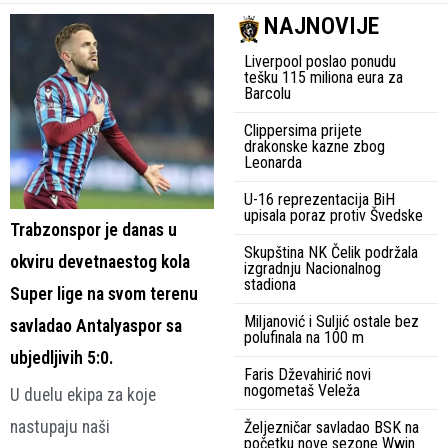
NAJNOVIJE
Liverpool poslao ponudu
tešku 115 miliona eura za
Barcolu
Clippersima prijete
drakonske kazne zbog
Leonarda
U-16 reprezentacija BiH
upisala poraz protiv Švedske
Trabzonspor je danas u
Skupština NK Čelik podržala
okviru devetnaestog kola
izgradnju Nacionalnog
stadiona
Super lige na svom terenu
Miljanović i Suljić ostale bez
savladao Antalyaspor sa
polufinala na 100 m
ubjedljivih 5:0.
Faris Dževahirić novi
nogometaš Veleža
U duelu ekipa za koje
nastupaju naši
Željezničar savladao BSK na
početku nove sezone Wwin