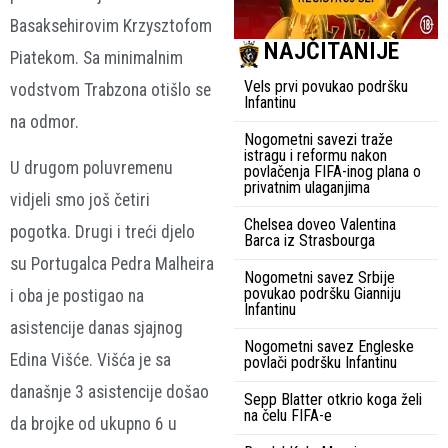
Basaksehirovim Krzysztofom
NAJČITANIJE
Piatekom. Sa minimalnim
Vels prvi povukao podršku
vodstvom Trabzona otišlo se
Infantinu
na odmor.
Nogometni savezi traže
istragu i reformu nakon
U drugom poluvremenu
povlačenja FIFA-inog plana o
privatnim ulaganjima
vidjeli smo još četiri
Chelsea doveo Valentina
pogotka. Drugi i treći djelo
Barca iz Strasbourga
su Portugalca Pedra Malheira
Nogometni savez Srbije
povukao podršku Gianniju
i oba je postigao na
Infantinu
asistencije danas sjajnog
Nogometni savez Engleske
Edina Višće. Višća je sa
povlači podršku Infantinu
današnje 3 asistencije došao
Sepp Blatter otkrio koga želi
na čelu FIFA-e
da brojke od ukupno 6 u