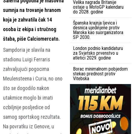
Salerna pogodila je masovna
Velika nagrada Britanije
ostaje u MotoGP kalendaru
sumnja na trovanje hranom
do 2028. godine
koja je zahvatila čak 14
Španska krajnja ljevica i
desnica ujedinjene protiv
osoba iz ekipa i stručnog
Maroka kao suorganizatora
SP 2030.
štaba, piše Calciomercato.
London podnio kandidaturu
Sampdoria je slavila na
za Svjetsko prvenstvo u
atletici 2029. godine
stadionu Luigi Ferraris
zahvaljujući pogocima
Borac minimalnom pobjedom
stekao prednost protiv
Meulensteena i Curia, no ono
Vitebska
što se dogodilo nakon
utakmice moglo bi imati
ozbiljnije posljedice od
samog sportskog rezultata.
Na povratku iz Genove, u