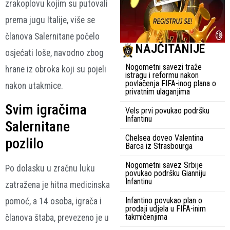
zrakoplovu kojim su putovali
prema jugu Italije, više se
članova Salernitane počelo
NAJČITANIJE
osjećati loše, navodno zbog
Nogometni savezi traže
hrane iz obroka koji su pojeli
istragu i reformu nakon
povlačenja FIFA-inog plana o
nakon utakmice.
privatnim ulaganjima
Svim igračima
Vels prvi povukao podršku
Infantinu
Salernitane
Chelsea doveo Valentina
pozlilo
Barca iz Strasbourga
Nogometni savez Srbije
Po dolasku u zračnu luku
povukao podršku Gianniju
Infantinu
zatražena je hitna medicinska
Infantino povukao plan o
pomoć, a 14 osoba, igrača i
prodaji udjela u FIFA-inim
takmičenjima
članova štaba, prevezeno je u