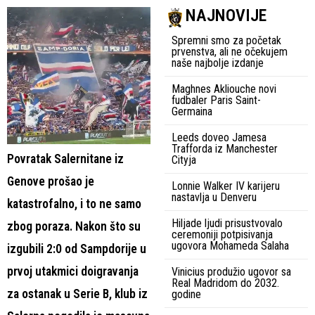
NAJNOVIJE
Spremni smo za početak
prvenstva, ali ne očekujem
naše najbolje izdanje
Maghnes Akliouche novi
fudbaler Paris Saint-
Germaina
Leeds doveo Jamesa
Trafforda iz Manchester
Povratak Salernitane iz
Cityja
Genove prošao je
Lonnie Walker IV karijeru
nastavlja u Denveru
katastrofalno, i to ne samo
Hiljade ljudi prisustvovalo
zbog poraza. Nakon što su
ceremoniji potpisivanja
ugovora Mohameda Salaha
izgubili 2:0 od Sampdorije u
prvoj utakmici doigravanja
Vinicius produžio ugovor sa
Real Madridom do 2032.
za ostanak u Serie B, klub iz
godine