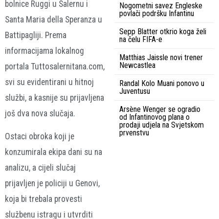
bolnice Ruggi u Salernu i
Nogometni savez Engleske
povlači podršku Infantinu
Santa Maria della Speranza u
Sepp Blatter otkrio koga želi
Battipagliji. Prema
na čelu FIFA-e
informacijama lokalnog
Matthias Jaissle novi trener
Newcastlea
portala Tuttosalernitana.com,
svi su evidentirani u hitnoj
Randal Kolo Muani ponovo u
Juventusu
službi, a kasnije su prijavljena
Arsène Wenger se ogradio
još dva nova slučaja.
od Infantinovog plana o
prodaji udjela na Svjetskom
prvenstvu
Ostaci obroka koji je
konzumirala ekipa dani su na
analizu, a cijeli slučaj
prijavljen je policiji u Genovi,
koja bi trebala provesti
službenu istragu i utvrditi