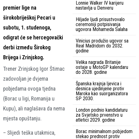
Lonnie Walker IV karijeru
premier lige na
nastavlja u Denveru
širokobriješkoj Pecari u
Hiljade ljudi prisustvovalo
ceremoniji potpisivanja
subotu, 1. studenoga,
ugovora Mohameda Salaha
odigrat će se hercegovački
Vinicius produžio ugovor sa
Real Madridom do 2032.
derbi između Širokog
godine
Brijega i Zrinjskog.
Velika nagrada Britanije
ostaje u MotoGP kalendaru
Trener Zrinjskog Igor Štimac
do 2028. godine
zadovoljan je dvjema
Španska krajnja ljevica i
pobjedama ovoga tjedna
desnica ujedinjene protiv
Maroka kao suorganizatora
(Borac u ligi, Romanija u
SP 2030.
Kupu), ali naglašava da nema
London podnio kandidaturu
za Svjetsko prvenstvo u
mjesta opuštanju.
atletici 2029. godine
Borac minimalnom pobjedom
– Slijedi teška utakmica,
stekao prednost protiv