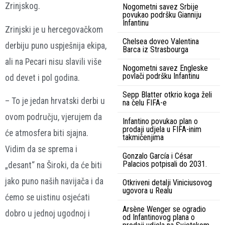
Zrinjskog.
Nogometni savez Srbije
povukao podršku Gianniju
Infantinu
Zrinjski je u hercegovačkom
Chelsea doveo Valentina
derbiju puno uspješnija ekipa,
Barca iz Strasbourga
ali na Pecari nisu slavili više
Nogometni savez Engleske
povlači podršku Infantinu
od devet i pol godina.
Sepp Blatter otkrio koga želi
– To je jedan hrvatski derbi u
na čelu FIFA-e
ovom području, vjerujem da
Infantino povukao plan o
prodaji udjela u FIFA-inim
će atmosfera biti sjajna.
takmičenjima
Vidim da se sprema i
Gonzalo García i César
Palacios potpisali do 2031.
„desant“ na Široki, da će biti
jako puno naših navijača i da
Otkriveni detalji Viniciusovog
ugovora u Realu
ćemo se uistinu osjećati
Arsène Wenger se ogradio
dobro u jednoj ugodnoj i
od Infantinovog plana o