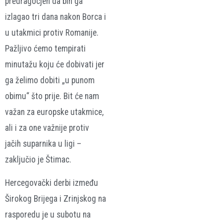
predragocjen da bih ga
izlagao tri dana nakon Borca i
u utakmici protiv Romanije.
Pažljivo ćemo tempirati
minutažu koju će dobivati jer
ga želimo dobiti „u punom
obimu“ što prije. Bit će nam
važan za europske utakmice,
ali i za one važnije protiv
jačih suparnika u ligi –
zaključio je Štimac.
Hercegovački derbi između
Širokog Brijega i Zrinjskog na
rasporedu je u subotu na