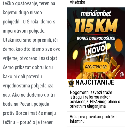
Vitebska
teško gostovanje, teren na
kojemu dugo nismo
pobijedili. U Široki idemo s
imperativom pobjede.
Utakmicu smo pripremili, ići
ćemo, kao što idemo sve ovo
vrijeme, otvoreno i nastojat
ćemo prikazat dobru igru
kako bi dali potvrdu
NAJČITANIJE
vrijednostima pobjeda iza
Nogometni savezi traže
nas. Ako ne dođemo do tri
istragu i reformu nakon
povlačenja FIFA-inog plana o
boda na Pecari, pobjeda
privatnim ulaganjima
protiv Borca imat će manju
Vels prvi povukao podršku
Infantinu
težinu – poručio je trener