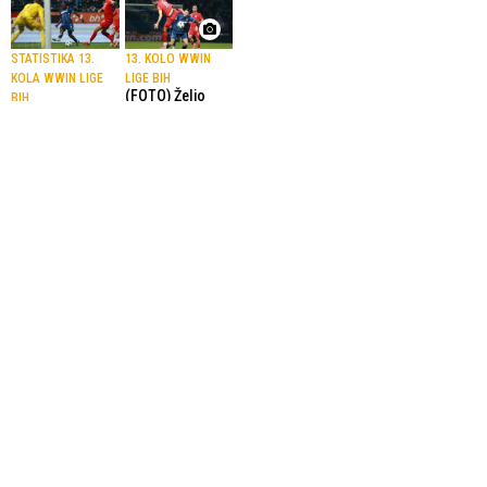
STATISTIKA 13.
13. KOLO WWIN
KOLA WWIN LIGE
LIGE BIH
(FOTO) Željo
BIH
poražen od
Juričić prvi
Veleža
strijelac,
2.11.2025.
Nogomet
Grbavica
najposjećenija
3.11.2025.
Nogomet
13. KOLO WWIN
13. KOLO WWIN
LIGE BIH
LIGE BIH
Sarajevo
Zrinjski nakon
uvjerljivo slavilo
skoro deset
u Posušju
godina slavio na
Pecari, isključen
2.11.2025.
Nogomet
Štimac
1.11.2025.
Nogomet
SportskiPuls.ba
© Copyright - VICOBA d.o.o. 2024.
Uvjeti korištenja
Kontakt