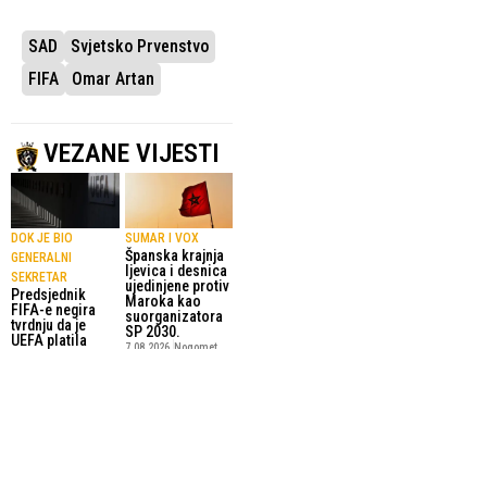
SAD
Svjetsko Prvenstvo
FIFA
Omar Artan
VEZANE VIJESTI
DOK JE BIO
SUMAR I VOX
Španska krajnja
GENERALNI
ljevica i desnica
SEKRETAR
ujedinjene protiv
Predsjednik
Maroka kao
FIFA-e negira
suorganizatora
tvrdnju da je
SP 2030.
UEFA platila
7.08.2026.
Nogomet
navodnoj
“ljubavnici”
8.08.2026.
Nogomet
PRINC OPTUŽIO
FUNKCIONER FIFA-E
Arsène Wenger
INFANTINA ZA