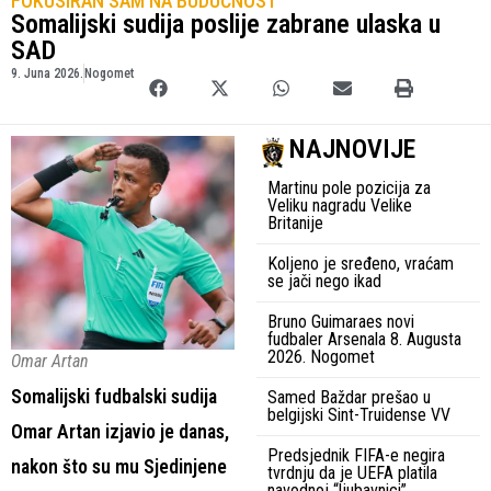
FOKUSIRAN SAM NA BUDUĆNOST
Somalijski sudija poslije zabrane ulaska u
SAD
9. Juna 2026.
Nogomet
NAJNOVIJE
Martinu pole pozicija za
Veliku nagradu Velike
Britanije
Koljeno je sređeno, vraćam
se jači nego ikad
Bruno Guimaraes novi
fudbaler Arsenala 8. Augusta
2026. Nogomet
Omar Artan
Somalijski fudbalski sudija
Samed Baždar prešao u
belgijski Sint-Truidense VV
Omar Artan izjavio je danas,
Predsjednik FIFA-e negira
nakon što su mu Sjedinjene
tvrdnju da je UEFA platila
navodnoj “ljubavnici”