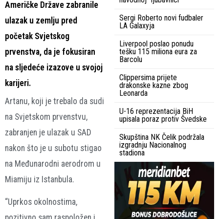
Američke Države zabranile
Sergi Roberto novi fudbaler
ulazak u zemlju pred
LA Galaxyja
početak Svjetskog
Liverpool poslao ponudu
prvenstva, da je fokusiran
tešku 115 miliona eura za
Barcolu
na sljedeće izazove u svojoj
Clippersima prijete
karijeri.
drakonske kazne zbog
Leonarda
Artanu, koji je trebalo da sudi
U-16 reprezentacija BiH
na Svjetskom prvenstvu,
upisala poraz protiv Švedske
zabranjen je ulazak u SAD
Skupština NK Čelik podržala
izgradnju Nacionalnog
nakon što je u subotu stigao
stadiona
na Međunarodni aerodrom u
Miamiju iz Istanbula.
“Uprkos okolnostima,
pozitivno sam raspoložen i