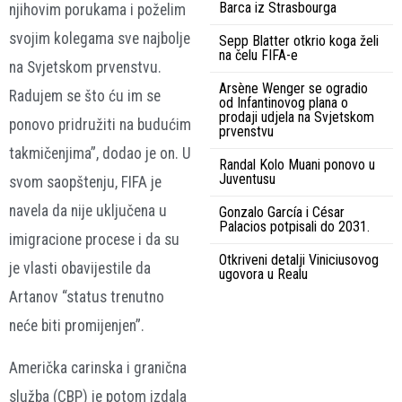
Barca iz Strasbourga
njihovim porukama i poželim
svojim kolegama sve najbolje
Sepp Blatter otkrio koga želi
na čelu FIFA-e
na Svjetskom prvenstvu.
Arsène Wenger se ogradio
Radujem se što ću im se
od Infantinovog plana o
prodaji udjela na Svjetskom
ponovo pridružiti na budućim
prvenstvu
takmičenjima”, dodao je on. U
Randal Kolo Muani ponovo u
Juventusu
svom saopštenju, FIFA je
navela da nije uključena u
Gonzalo García i César
Palacios potpisali do 2031.
imigracione procese i da su
Otkriveni detalji Viniciusovog
je vlasti obavijestile da
ugovora u Realu
Artanov “status trenutno
neće biti promijenjen”.
Američka carinska i granična
služba (CBP) je potom izdala