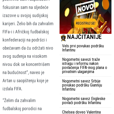
fokusiran sam na sljedeće
izazove u svojoj sudijskoj
karijeri. Želio bih da zahvalim
FIFa-i i Afričkoj fudbalskoj
NAJČITANIJE
konfederaciji na podršci i
Vels prvi povukao podršku
obećavam da ću održati nivo
Infantinu
svog suđenja na visokom
Nogometni savezi traže
istragu i reformu nakon
nivou dok se koncentrišem
povlačenja FIFA-inog plana o
privatnim ulaganjima
na budućnost”, naveo je
Artan u saopštenju koje je
Nogometni savez Srbije
povukao podršku Gianniju
izdala FIFA.
Infantinu
Nogometni savez Engleske
“Želim da zahvalim
povlači podršku Infantinu
fudbalskoj porodici na
Chelsea doveo Valentina