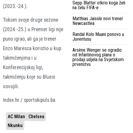
Sepp Blatter otkrio koga želi
(2023.-24.).
na čelu FIFA-e
Matthias Jaissle novi trener
Tokom svoje druge sezone
Newcastlea
(2024.-25.) u Premier ligi nije
Randal Kolo Muani ponovo u
puno igrao, ali ga je trener
Juventusu
Enzo Maresca koristio u kup
Arsène Wenger se ogradio
od Infantinovog plana o
takmičenjima i u
prodaji udjela na Svjetskom
prvenstvu
Konferencijskoj ligi,
takmičenju koje su Bluesi
osvojili.
Index.hr / sportskipuls.ba
AC Milan
Chelsea
Nkunku