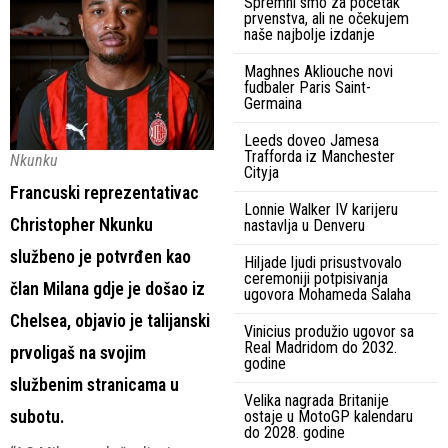
Spremni smo za početak
prvenstva, ali ne očekujem
naše najbolje izdanje
Maghnes Akliouche novi
fudbaler Paris Saint-
Germaina
Leeds doveo Jamesa
Trafforda iz Manchester
Nkunku
Cityja
Francuski reprezentativac
Lonnie Walker IV karijeru
Christopher Nkunku
nastavlja u Denveru
službeno je potvrđen kao
Hiljade ljudi prisustvovalo
ceremoniji potpisivanja
član Milana gdje je došao iz
ugovora Mohameda Salaha
Chelsea, objavio je talijanski
Vinicius produžio ugovor sa
Real Madridom do 2032.
prvoligaš na svojim
godine
službenim stranicama u
Velika nagrada Britanije
subotu.
ostaje u MotoGP kalendaru
do 2028. godine