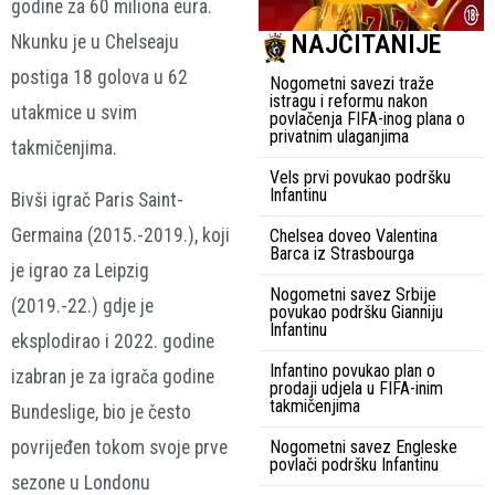
godine za 60 miliona eura.
NAJČITANIJE
Nkunku je u Chelseaju
postiga 18 golova u 62
Nogometni savezi traže
istragu i reformu nakon
utakmice u svim
povlačenja FIFA-inog plana o
privatnim ulaganjima
takmičenjima.
Vels prvi povukao podršku
Infantinu
Bivši igrač Paris Saint-
Germaina (2015.-2019.), koji
Chelsea doveo Valentina
Barca iz Strasbourga
je igrao za Leipzig
Nogometni savez Srbije
(2019.-22.) gdje je
povukao podršku Gianniju
Infantinu
eksplodirao i 2022. godine
Infantino povukao plan o
izabran je za igrača godine
prodaji udjela u FIFA-inim
takmičenjima
Bundeslige, bio je često
povrijeđen tokom svoje prve
Nogometni savez Engleske
povlači podršku Infantinu
sezone u Londonu