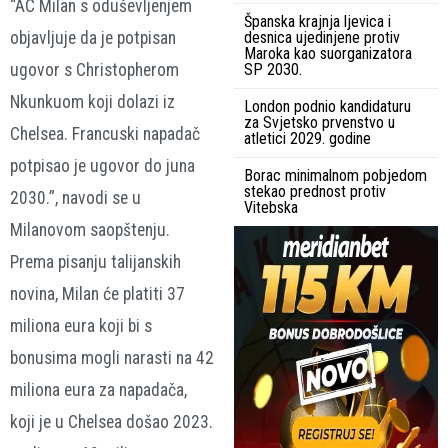
“AC Milan s oduševljenjem
Španska krajnja ljevica i
objavljuje da je potpisan
desnica ujedinjene protiv
Maroka kao suorganizatora
ugovor s Christopherom
SP 2030.
Nkunkuom koji dolazi iz
London podnio kandidaturu
za Svjetsko prvenstvo u
Chelsea. Francuski napadač
atletici 2029. godine
potpisao je ugovor do juna
Borac minimalnom pobjedom
stekao prednost protiv
2030.”, navodi se u
Vitebska
Milanovom saopštenju.
Prema pisanju talijanskih
novina, Milan će platiti 37
miliona eura koji bi s
bonusima mogli narasti na 42
miliona eura za napadača,
koji je u Chelsea došao 2023.