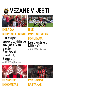
VEZANE VIJESTI
DOLAZAK
NIJE
KLUPSKIH LEGENDI
IMPRESIONIRAN
Baresijev
PONUDAMA
sprovod: Hiljade
Leao ostaje u
navijača, Van
Milanu?
Basten,
4.08.2026.
Serie A
Savićević,
Seedorf,
Baggio…
4.08.2026.
Serie A
FRANCUSKI
PAD I GORKI
NOGOMETAŠ
RASTANAK
Diawara
Bio je simbol
potpisao
šampionskog
petogodišnji
Milana, a sad
ugovor s
odlazi praćen
Milanom
zvižducima
29.07.2026.
Serie A
31.05.2026.
Serie A