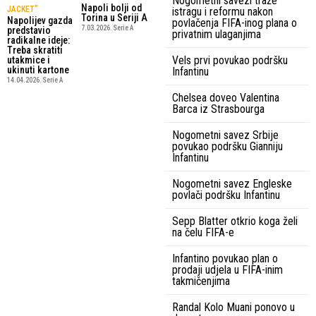
Nogometni savezi traže
Napoli bolji od
JACKET”
istragu i reformu nakon
Torina u Seriji A
Napolijev gazda
povlačenja FIFA-inog plana o
7.03.2026.
Serie A
predstavio
privatnim ulaganjima
radikalne ideje:
Treba skratiti
Vels prvi povukao podršku
utakmice i
ukinuti kartone
Infantinu
14.04.2026.
Serie A
Chelsea doveo Valentina
Barca iz Strasbourga
Nogometni savez Srbije
povukao podršku Gianniju
Infantinu
Nogometni savez Engleske
povlači podršku Infantinu
Sepp Blatter otkrio koga želi
na čelu FIFA-e
Infantino povukao plan o
prodaji udjela u FIFA-inim
takmičenjima
Randal Kolo Muani ponovo u