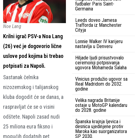
fudbaler Paris Saint-
Germaina
Leeds doveo Jamesa
Trafforda iz Manchester
Noe Lang
Cityja
Krilni igrač PSV-a Noa Lang
Lonnie Walker IV karijeru
(26) već je dogovorio lične
nastavlja u Denveru
uslove pod kojima bi trebao
Hiljade ljudi prisustvovalo
ceremoniji potpisivanja
potpisati za Napoli.
ugovora Mohameda Salaha
Sastanak čelnika
Vinicius produžio ugovor sa
Real Madridom do 2032.
nizozemskog i talijanskog
godine
kluba dogodit će se danas, a
Velika nagrada Britanije
ostaje u MotoGP kalendaru
raspravljat će se o visini
do 2028. godine
odštete. Napoli zasad nudi
Španska krajnja ljevica i
25 miliona eura fiksno i
desnica ujedinjene protiv
Maroka kao suorganizatora
mogućih dodatnih pet
SP 2030.