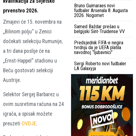
kvalifikacija za Svjetsko
Bruno Guimaraes novi
prvenstvo 2026.
fudbaler Arsenala 8. Augusta
2026. Nogomet
Zmajevi će 15. novembra na
Samed Baždar prešao u
„Bilinom polju“ u Zenici
belgijski Sint-Truidense VV
dočekati selekciju Rumunije,
Predsjednik FIFA-e negira
tvrdnju da je UEFA platila
a tri dana poslije će na
navodnoj “ljubavnici”
„Ernst-Happel“ stadionu u
Sergi Roberto novi fudbaler
LA Galaxyja
Beču gostovati selekciji
Austrije.
Selektor Sergej Barbarez u
ovim susretima računa na 24
igrača, a spisak možete
preuzeti
OVDJE
.