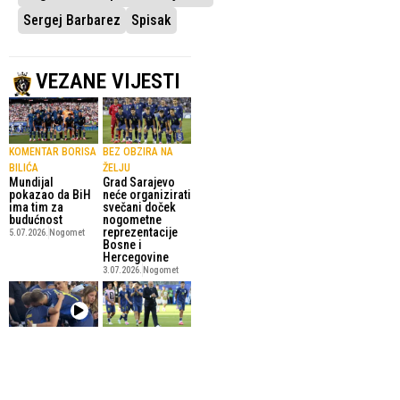
Sergej Barbarez
Spisak
VEZANE VIJESTI
KOMENTAR BORISA
BEZ OBZIRA NA
BILIĆA
ŽELJU
Mundijal
Grad Sarajevo
pokazao da BiH
neće organizirati
ima tim za
svečani doček
budućnost
nogometne
reprezentacije
5.07.2026.
Nogomet
Bosne i
Hercegovine
3.07.2026.
Nogomet
OD DJEČAKA IZ
SERGEJ BARBAREZ
“Volim sve ove
SARAJEVA DO
ljude što nas
KAPITENA
podržavaju,
(VIDEO)
cijelu Bosnu i
Emotivan
Hercegovinu”