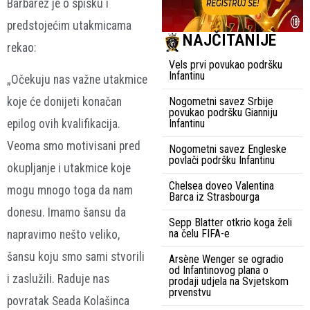
Barbarez je o spisku i
predstojećim utakmicama
NAJČITANIJE
rekao:
Vels prvi povukao podršku
Infantinu
„Očekuju nas važne utakmice
Nogometni savez Srbije
koje će donijeti konačan
povukao podršku Gianniju
Infantinu
epilog ovih kvalifikacija.
Veoma smo motivisani pred
Nogometni savez Engleske
povlači podršku Infantinu
okupljanje i utakmice koje
Chelsea doveo Valentina
mogu mnogo toga da nam
Barca iz Strasbourga
donesu. Imamo šansu da
Sepp Blatter otkrio koga želi
na čelu FIFA-e
napravimo nešto veliko,
šansu koju smo sami stvorili
Arsène Wenger se ogradio
od Infantinovog plana o
i zaslužili. Raduje nas
prodaji udjela na Svjetskom
prvenstvu
povratak Seada Kolašinca