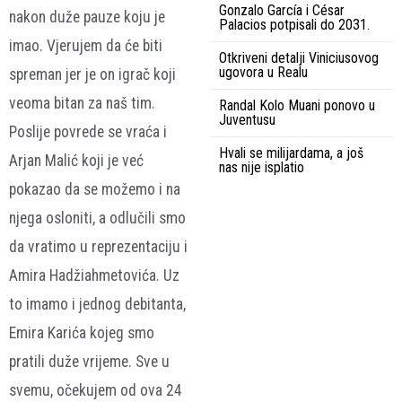
Gonzalo García i César
nakon duže pauze koju je
Palacios potpisali do 2031.
imao. Vjerujem da će biti
Otkriveni detalji Viniciusovog
ugovora u Realu
spreman jer je on igrač koji
veoma bitan za naš tim.
Randal Kolo Muani ponovo u
Juventusu
Poslije povrede se vraća i
Hvali se milijardama, a još
Arjan Malić koji je već
nas nije isplatio
pokazao da se možemo i na
njega osloniti, a odlučili smo
da vratimo u reprezentaciju i
Amira Hadžiahmetovića. Uz
to imamo i jednog debitanta,
Emira Karića kojeg smo
pratili duže vrijeme. Sve u
svemu, očekujem od ova 24