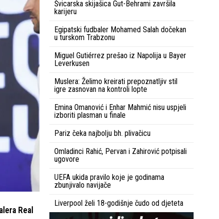
Švicarska skijašica Gut-Behrami završila
karijeru
Egipatski fudbaler Mohamed Salah dočekan
u turskom Trabzonu
Miguel Gutiérrez prešao iz Napolija u Bayer
Leverkusen
Muslera: Želimo kreirati prepoznatljiv stil
igre zasnovan na kontroli lopte
Emina Omanović i Enhar Mahmić nisu uspjeli
izboriti plasman u finale
Pariz čeka najbolju bh. plivačicu
Omladinci Rahić, Pervan i Zahirović potpisali
ugovore
UEFA ukida pravilo koje je godinama
zbunjivalo navijače
Liverpool želi 18-godišnje čudo od djeteta
alera Real