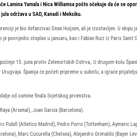
ače Lamina Yamala i Nica Williamsa pošto očekuje da će se opor
 jula održava u SAD, Kanadi i Meksiku.
enciji je bio defanzivac Dean Huijsen, ali je izostavljen. U ekipu 
je povrijedio stoplao u januaru, kao i Fabian Ruiz iz Paris Saint 
počinje 15. juna protiv Zelenortskih Ostrva,. U drugom kolu Španij
v Urugvaja. Španija će početi pripreme u subotu, a igraće prijatelj
a dalje od osmine finala Svjetskog prvenstva.
 Raya (Arsenal), Joan Garcia (Barcelona).
rc Pubill (Atletico Madrid), Pedro Porro (Tottenham), Aymeric La
Barcelona), Marc Cucurella (Chelsea), Alejandro Grimaldo (Bayer Le