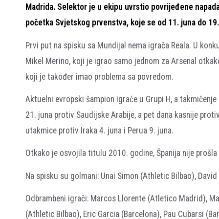
Madrida. Selektor je u ekipu uvrstio povrijeđene napad
početka Svjetskog prvenstva, koje se od 11. juna do 19.
Prvi put na spisku sa Mundijal nema igrača Reala. U konkur
Mikel Merino, koji je igrao samo jednom za Arsenal otkako 
koji je također imao problema sa povredom.
Aktuelni evropski šampion igraće u Grupi H, a takmičenje 
21. juna protiv Saudijske Arabije, a pet dana kasnije proti
utakmice protiv Iraka 4. juna i Perua 9. juna.
Otkako je osvojila titulu 2010. godine, Španija nije prošl
Na spisku su golmani: Unai Simon (Athletic Bilbao), David
Odbrambeni igrači: Marcos Llorente (Atletico Madrid), Ma
(Athletic Bilbao), Eric Garcia (Barcelona), Pau Cubarsi (