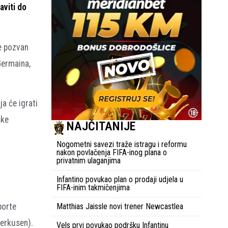
aviti do
je pozvan
Germaina,
a će igrati
ske
NAJČITANIJE
Nogometni savezi traže istragu i reformu
nakon povlačenja FIFA-inog plana o
privatnim ulaganjima
Infantino povukao plan o prodaji udjela u
FIFA-inim takmičenjima
Matthias Jaissle novi trener Newcastlea
porte
verkusen).
Vels prvi povukao podršku Infantinu