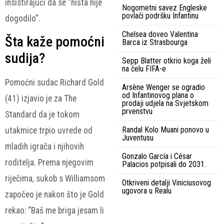
insistirajući da se “ništa nije
Nogometni savez Engleske
povlači podršku Infantinu
dogodilo”.
Chelsea doveo Valentina
Šta kaže pomoćni
Barca iz Strasbourga
sudija?
Sepp Blatter otkrio koga želi
na čelu FIFA-e
Pomoćni sudac Richard Gold
Arsène Wenger se ogradio
od Infantinovog plana o
(41) izjavio je za The
prodaji udjela na Svjetskom
prvenstvu
Standard da je tokom
Randal Kolo Muani ponovo u
utakmice trpio uvrede od
Juventusu
mladih igrača i njihovih
Gonzalo García i César
roditelja. Prema njegovim
Palacios potpisali do 2031.
riječima, sukob s Williamsom
Otkriveni detalji Viniciusovog
ugovora u Realu
započeo je nakon što je Gold
rekao: “Baš me briga jesam li