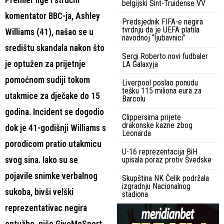
belgijski Sint-Truidense VV
komentator BBC-ja, Ashley
Predsjednik FIFA-e negira
tvrdnju da je UEFA platila
Williams (41), našao se u
navodnoj “ljubavnici”
središtu skandala nakon što
Sergi Roberto novi fudbaler
je optužen za prijetnje
LA Galaxyja
pomoćnom sudiji tokom
Liverpool poslao ponudu
tešku 115 miliona eura za
utakmice za dječake do 15
Barcolu
godina. Incident se dogodio
Clippersima prijete
drakonske kazne zbog
dok je 41-godišnji Williams s
Leonarda
porodicom pratio utakmicu
U-16 reprezentacija BiH
svog sina. Iako su se
upisala poraz protiv Švedske
pojavile snimke verbalnog
Skupština NK Čelik podržala
izgradnju Nacionalnog
sukoba, bivši velški
stadiona
reprezentativac negira
optužbe, piše GiveMeSport.