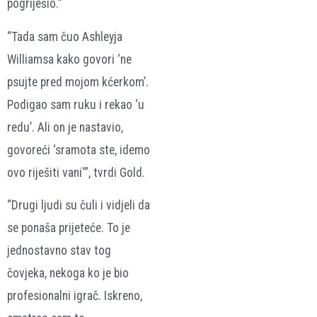
pogriješio.”
“Tada sam čuo Ashleyja
Williamsa kako govori ‘ne
psujte pred mojom kćerkom’.
Podigao sam ruku i rekao ‘u
redu’. Ali on je nastavio,
govoreći ‘sramota ste, idemo
ovo riješiti vani'”, tvrdi Gold.
“Drugi ljudi su čuli i vidjeli da
se ponaša prijeteće. To je
jednostavno stav tog
čovjeka, nekoga ko je bio
profesionalni igrač. Iskreno,