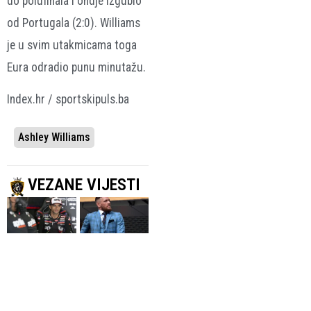
do polufinala i ondje izgubio
od Portugala (2:0). Williams
je u svim utakmicama toga
Eura odradio punu minutažu.
Index.hr / sportskipuls.ba
Ashley Williams
VEZANE VIJESTI
VOZAČ APRILIJE
CONOR MCGREGOR
Martinu pole
USPJEŠNO
pozicija za
OPERISAN
Veliku nagradu
Koljeno je
Velike Britanije
sređeno, vraćam
8.08.2026.
Auto Moto
se jači nego ikad
8.08.2026.