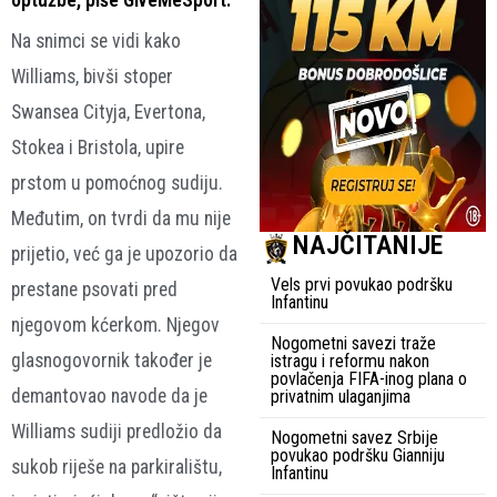
Na snimci se vidi kako
Williams, bivši stoper
Swansea Cityja, Evertona,
Stokea i Bristola, upire
prstom u pomoćnog sudiju.
Međutim, on tvrdi da mu nije
NAJČITANIJE
prijetio, već ga je upozorio da
Vels prvi povukao podršku
prestane psovati pred
Infantinu
njegovom kćerkom. Njegov
Nogometni savezi traže
glasnogovornik također je
istragu i reformu nakon
povlačenja FIFA-inog plana o
demantovao navode da je
privatnim ulaganjima
Williams sudiji predložio da
Nogometni savez Srbije
povukao podršku Gianniju
sukob riješe na parkiralištu,
Infantinu