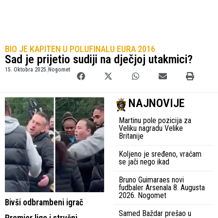
BIO JE KAPITEN U POLUFINALU EURA 2016
Sad je prijetio sudiji na dječjoj utakmici?
15. Oktobra 2025.
Nogomet
NAJNOVIJE
Martinu pole pozicija za
Veliku nagradu Velike
Britanije
Koljeno je sređeno, vraćam
se jači nego ikad
Bruno Guimaraes novi
fudbaler Arsenala 8. Augusta
2026. Nogomet
Bivši odbrambeni igrač
Samed Baždar prešao u
Premier lige i stručni