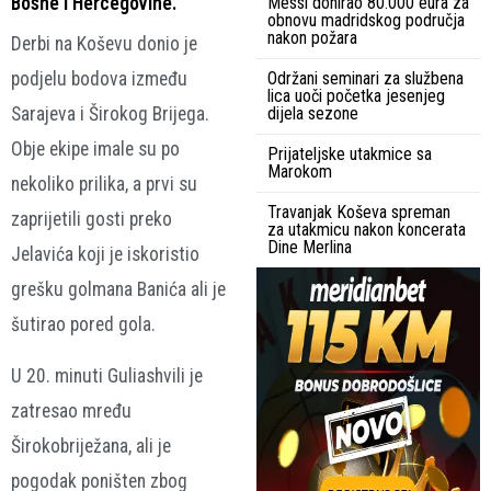
Bosne i Hercegovine.
Messi donirao 80.000 eura za
obnovu madridskog područja
nakon požara
Derbi na Koševu donio je
podjelu bodova između
Održani seminari za službena
lica uoči početka jesenjeg
Sarajeva i Širokog Brijega.
dijela sezone
Obje ekipe imale su po
Prijateljske utakmice sa
Marokom
nekoliko prilika, a prvi su
Travanjak Koševa spreman
zaprijetili gosti preko
za utakmicu nakon koncerata
Dine Merlina
Jelavića koji je iskoristio
grešku golmana Banića ali je
šutirao pored gola.
U 20. minuti Guliashvili je
zatresao mređu
Širokobriježana, ali je
pogodak poništen zbog