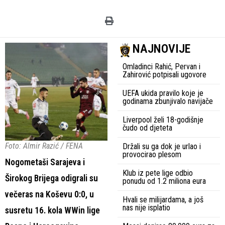
NAJNOVIJE
Omladinci Rahić, Pervan i
Zahirović potpisali ugovore
UEFA ukida pravilo koje je
godinama zbunjivalo navijače
Liverpool želi 18-godišnje
čudo od djeteta
Foto: Almir Razić / FENA
Držali su ga dok je urlao i
provocirao plesom
Nogometaši Sarajeva i
Klub iz pete lige odbio
Širokog Brijega odigrali su
ponudu od 1.2 miliona eura
večeras na Koševu 0:0, u
Hvali se milijardama, a još
nas nije isplatio
susretu 16. kola WWin lige