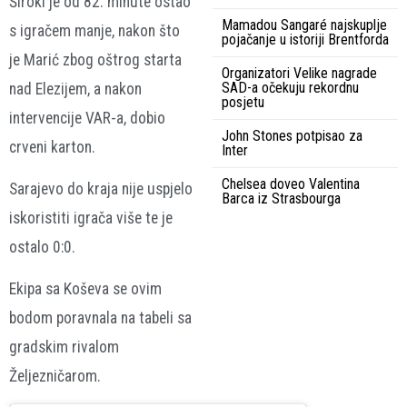
Široki je od 82. minute ostao
Mamadou Sangaré najskuplje
s igračem manje, nakon što
pojačanje u istoriji Brentforda
je Marić zbog oštrog starta
Organizatori Velike nagrade
SAD-a očekuju rekordnu
nad Elezijem, a nakon
posjetu
intervencije VAR-a, dobio
John Stones potpisao za
crveni karton.
Inter
Chelsea doveo Valentina
Sarajevo do kraja nije uspjelo
Barca iz Strasbourga
iskoristiti igrača više te je
ostalo 0:0.
Ekipa sa Koševa se ovim
bodom poravnala na tabeli sa
gradskim rivalom
Željezničarom.