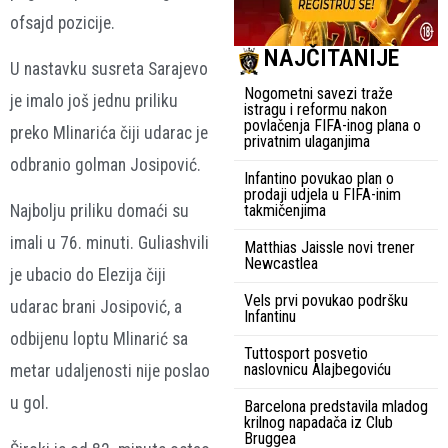
ofsajd pozicije.
NAJČITANIJE
U nastavku susreta Sarajevo
Nogometni savezi traže
je imalo još jednu priliku
istragu i reformu nakon
povlačenja FIFA-inog plana o
preko Mlinarića čiji udarac je
privatnim ulaganjima
odbranio golman Josipović.
Infantino povukao plan o
prodaji udjela u FIFA-inim
takmičenjima
Najbolju priliku domaći su
imali u 76. minuti. Guliashvili
Matthias Jaissle novi trener
Newcastlea
je ubacio do Elezija čiji
Vels prvi povukao podršku
udarac brani Josipović, a
Infantinu
odbijenu loptu Mlinarić sa
Tuttosport posvetio
naslovnicu Alajbegoviću
metar udaljenosti nije poslao
u gol.
Barcelona predstavila mladog
krilnog napadača iz Club
Bruggea