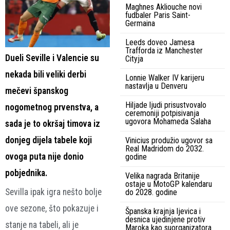
Maghnes Akliouche novi
fudbaler Paris Saint-
Germaina
Leeds doveo Jamesa
Trafforda iz Manchester
Dueli Seville i Valencie su
Cityja
nekada bili veliki derbi
Lonnie Walker IV karijeru
nastavlja u Denveru
mečevi španskog
Hiljade ljudi prisustvovalo
nogometnog prvenstva, a
ceremoniji potpisivanja
ugovora Mohameda Salaha
sada je to okršaj timova iz
donjeg dijela tabele koji
Vinicius produžio ugovor sa
Real Madridom do 2032.
ovoga puta nije donio
godine
pobjednika.
Velika nagrada Britanije
ostaje u MotoGP kalendaru
Sevilla ipak igra nešto bolje
do 2028. godine
ove sezone, što pokazuje i
Španska krajnja ljevica i
desnica ujedinjene protiv
stanje na tabeli, ali je
Maroka kao suorganizatora