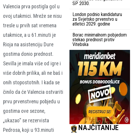
SP 2030.
Valencia prva postigla gol u
London podnio kandidaturu
ovoj utakmici. Mreže se nisu
za Svjetsko prvenstvo u
atletici 2029. godine
tresle u prvih sat vremena
utakmice, a u 61.minuti je
Borac minimalnom pobjedom
stekao prednost protiv
Rioja na asistenciju Dure
Vitebska
gostima donio prednost.
Sevilla je imala više od igre i
više dobrih prilika, ali ne baš i
onih stopostotnih. I kada se
činilo da će Valencia ostvariti
prvu prvenstvenu pobjedu u
gostima ove sezone,
„ukazao“ se rezervista
NAJČITANIJE
Pedrosa, koji u 93.minuti