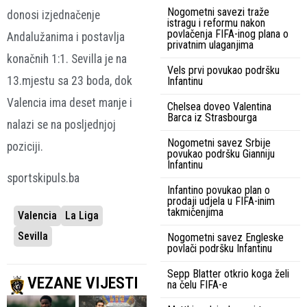
Nogometni savezi traže
donosi izjednačenje
istragu i reformu nakon
povlačenja FIFA-inog plana o
Andalužanima i postavlja
privatnim ulaganjima
konačnih 1:1. Sevilla je na
Vels prvi povukao podršku
13.mjestu sa 23 boda, dok
Infantinu
Valencia ima deset manje i
Chelsea doveo Valentina
Barca iz Strasbourga
nalazi se na posljednjoj
Nogometni savez Srbije
poziciji.
povukao podršku Gianniju
Infantinu
sportskipuls.ba
Infantino povukao plan o
prodaji udjela u FIFA-inim
takmičenjima
Valencia
La Liga
Sevilla
Nogometni savez Engleske
povlači podršku Infantinu
Sepp Blatter otkrio koga želi
VEZANE VIJESTI
na čelu FIFA-e