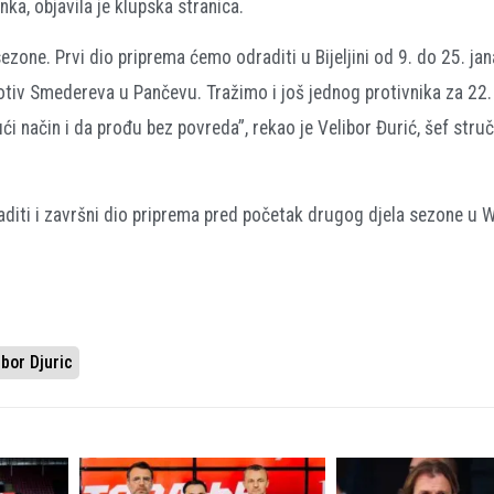
ka, objavila je klupska stranica.
one. Prvi dio priprema ćemo odraditi u Bijeljini od 9. do 25. jan
otiv Smedereva u Pančevu. Tražimo i još jednog protivnika za 22.
i način i da prođu bez povreda”, rekao je Velibor Đurić, šef stru
aditi i završni dio priprema pred početak drugog djela sezone u W
ibor Djuric