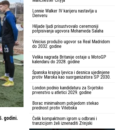
Manchester Cityja
Lonnie Walker IV karijeru nastavlja u
Denveru
Hiljade ljudi prisustvovalo ceremoniji
potpisivanja ugovora Mohameda Salaha
Vinicius produžio ugovor sa Real Madridom
do 2032. godine
Velika nagrada Britanije ostaje u MotoGP
kalendaru do 2028. godine
Španska krajnja ljevica i desnica ujedinjene
protiv Maroka kao suorganizatora SP 2030.
London podnio kandidaturu za Svjetsko
prvenstvo u atletici 2029. godine
Borac minimalnom pobjedom stekao
prednost protiv Vitebska
. godini.
Čelik kompaktnom igrom u odbrani i
tranzicijom želi iznenaditi Zrinjski