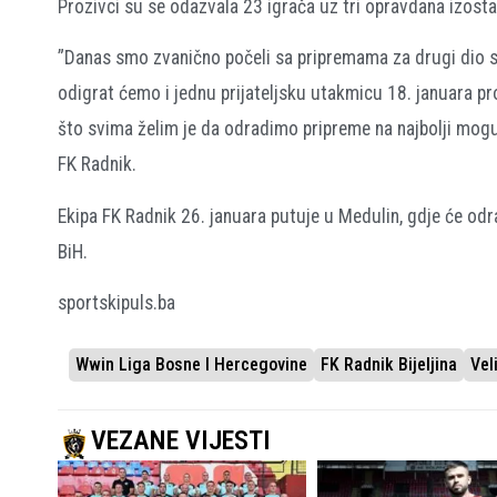
Prozivci su se odazvala 23 igrača uz tri opravdana izostan
”Danas smo zvanično počeli sa pripremama za drugi dio sez
odigrat ćemo i jednu prijateljsku utakmicu 18. januara pr
što svima želim je da odradimo pripreme na najbolji moguć
FK Radnik.
Ekipa FK Radnik 26. januara putuje u Medulin, gdje će odr
BiH.
sportskipuls.ba
Wwin Liga Bosne I Hercegovine
FK Radnik Bijeljina
Vel
VEZANE VIJESTI