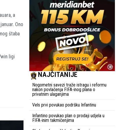
auara, a
 januar. Ono
čnog štaba
win ligi
NAJČITANIJE
Nogometni savezi traže istragu i reformu
nakon povlačenja FIFA-inog plana o
privatnim ulaganjima
Vels prvi povukao podršku Infantinu
Infantino povukao plan o prodaji udjela u
FIFA-inim takmičenjima