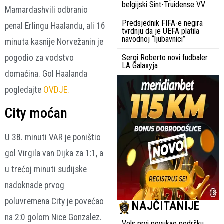
belgijski Sint-Truidense VV
Mamardashvili odbranio
Predsjednik FIFA-e negira
penal Erlingu Haalandu, ali 16
tvrdnju da je UEFA platila
navodnoj “ljubavnici”
minuta kasnije Norvežanin je
pogodio za vodstvo
Sergi Roberto novi fudbaler
LA Galaxyja
domaćina. Gol Haalanda
pogledajte
OVDJE.
City moćan
U 38. minuti VAR je poništio
gol Virgila van Dijka za 1:1, a
u trećoj minuti sudijske
nadoknade prvog
poluvremena City je povećao
NAJČITANIJE
na 2:0 golom Nice Gonzalez.
Vels prvi povukao podršku