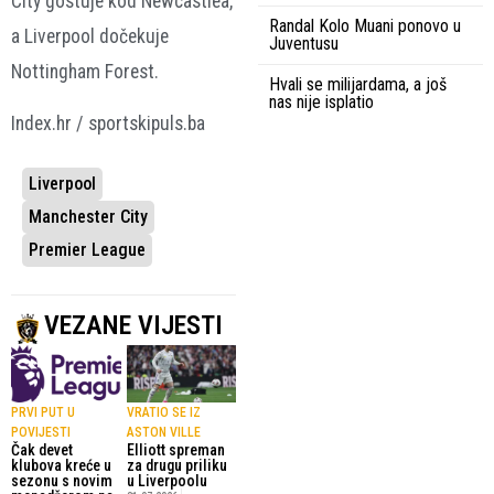
City gostuje kod Newcastlea,
Randal Kolo Muani ponovo u
a Liverpool dočekuje
Juventusu
Nottingham Forest.
Hvali se milijardama, a još
nas nije isplatio
Index.hr / sportskipuls.ba
Liverpool
Manchester City
Premier League
VEZANE VIJESTI
PRVI PUT U
VRATIO SE IZ
POVIJESTI
ASTON VILLE
Čak devet
Elliott spreman
klubova kreće u
za drugu priliku
sezonu s novim
u Liverpoolu