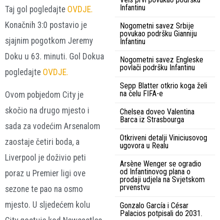
Infantinu
Taj gol pogledajte
OVDJE.
Konačnih 3:0 postavio je
Nogometni savez Srbije
povukao podršku Gianniju
sjajnim pogotkom Jeremy
Infantinu
Doku u 63. minuti. Gol Dokua
Nogometni savez Engleske
povlači podršku Infantinu
pogledajte
OVDJE.
Sepp Blatter otkrio koga želi
na čelu FIFA-e
Ovom pobjedom City je
skočio na drugo mjesto i
Chelsea doveo Valentina
Barca iz Strasbourga
sada za vodećim Arsenalom
Otkriveni detalji Viniciusovog
zaostaje četiri boda, a
ugovora u Realu
Liverpool je doživio peti
Arsène Wenger se ogradio
od Infantinovog plana o
poraz u Premier ligi ove
prodaji udjela na Svjetskom
prvenstvu
sezone te pao na osmo
mjesto. U sljedećem kolu
Gonzalo García i César
Palacios potpisali do 2031.