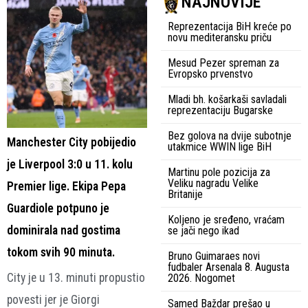
NAJNOVIJE
Reprezentacija BiH kreće po
novu mediteransku priču
Mesud Pezer spreman za
Evropsko prvenstvo
Mladi bh. košarkaši savladali
reprezentaciju Bugarske
Bez golova na dvije subotnje
Manchester City pobijedio
utakmice WWIN lige BiH
je Liverpool 3:0 u 11. kolu
Martinu pole pozicija za
Veliku nagradu Velike
Premier lige. Ekipa Pepa
Britanije
Guardiole potpuno je
Koljeno je sređeno, vraćam
dominirala nad gostima
se jači nego ikad
tokom svih 90 minuta.
Bruno Guimaraes novi
fudbaler Arsenala 8. Augusta
City je u 13. minuti propustio
2026. Nogomet
povesti jer je Giorgi
Samed Baždar prešao u