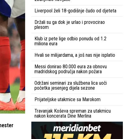
Liverpool želi 18-godišnje čudo od djeteta
Držali su ga dok je urlao i provocirao
plesom
Klub iz pete lige odbio ponudu od 1.2
miliona eura
Hvali se milijardama, a još nas nije isplatio
Messi donirao 80.000 eura za obnovu
madridskog područja nakon požara
Održani seminari za službena lica uoči
početka jesenjeg dijela sezone
Prijateljske utakmice sa Marokom
Travanjak Koševa spreman za utakmicu
nakon koncerata Dine Merlina
hester