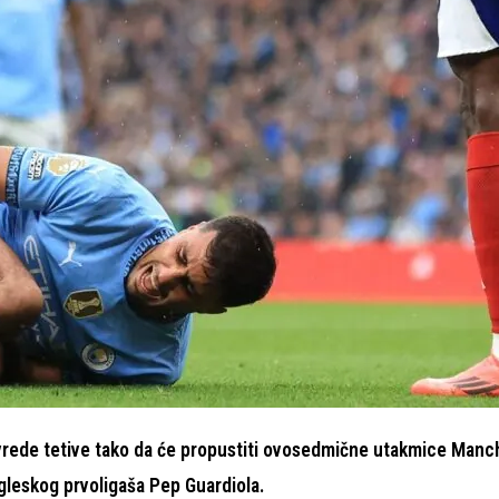
povrede tetive tako da će propustiti ovosedmične utakmice Manc
 engleskog prvoligaša Pep Guardiola.