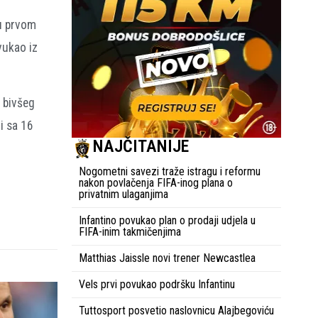
 u prvom
vukao iz
 bivšeg
gi sa 16
NAJČITANIJE
Nogometni savezi traže istragu i reformu
nakon povlačenja FIFA-inog plana o
privatnim ulaganjima
Infantino povukao plan o prodaji udjela u
FIFA-inim takmičenjima
Matthias Jaissle novi trener Newcastlea
Vels prvi povukao podršku Infantinu
Tuttosport posvetio naslovnicu Alajbegoviću