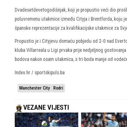
Dvadesetdevetogodišnjak, koji je propustio veći dio proš
poluvremenu utakmice između Cityja i Brentforda, koju je
španske reprezentacije za kvalifikacijske utakmice za Sv
Propustio je i Cityjevu domaću pobjedu od 2-0 nad Ever
kluba Villarreala u Ligi prvaka prije nedjeljnog gostovanja
bodova nakon osam utakmica, s tri boda manje od vodeć
Index.hr / sportskipuls.ba
Manchester City
Rodri
VEZANE VIJESTI