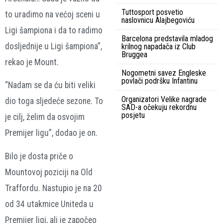
Tuttosport posvetio
to uradimo na većoj sceni u
naslovnicu Alajbegoviću
Ligi šampiona i da to radimo
Barcelona predstavila mladog
dosljednije u Ligi šampiona”,
krilnog napadača iz Club
Bruggea
rekao je Mount.
Nogometni savez Engleske
povlači podršku Infantinu
“Nadam se da ću biti veliki
Organizatori Velike nagrade
dio toga sljedeće sezone. To
SAD-a očekuju rekordnu
posjetu
je cilj, želim da osvojim
Premijer ligu”, dodao je on.
Bilo je dosta priče o
Mountovoj poziciji na Old
Traffordu. Nastupio je na 20
od 34 utakmice Uniteda u
Premijer ligi, ali je započeo