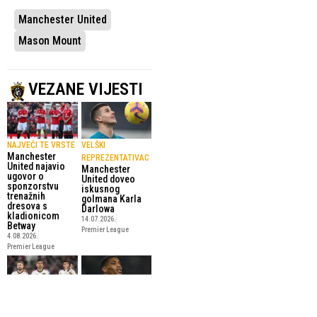
Manchester United
Mason Mount
VEZANE VIJESTI
NAJVEĆI TE VRSTE
VELŠKI
Manchester
REPREZENTATIVAC
United najavio
Manchester
ugovor o
United doveo
sponzorstvu
iskusnog
trenažnih
golmana Karla
dresova s
Darlowa
kladionicom
14.07.2026.
Betway
Premier League
4.08.2026.
Premier League
NAKON ŠTO IM
UNITED GA JE
ISTEKNU UGOVORI
PLATIO 60 MILIONA