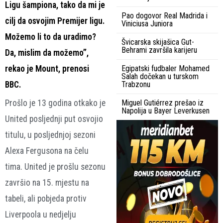
Ligu šampiona, tako da mi je
Pao dogovor Real Madrida i
cilj da osvojim Premijer ligu.
Viniciusa Juniora
Možemo li to da uradimo?
Švicarska skijašica Gut-
Behrami završila karijeru
Da, mislim da možemo”,
rekao je Mount, prenosi
Egipatski fudbaler Mohamed
Salah dočekan u turskom
BBC.
Trabzonu
Prošlo je 13 godina otkako je
Miguel Gutiérrez prešao iz
Napolija u Bayer Leverkusen
United posljednji put osvojio
titulu, u posljednjoj sezoni
Alexa Fergusona na čelu
tima. United je prošlu sezonu
završio na 15. mjestu na
tabeli, ali pobjeda protiv
Liverpoola u nedjelju