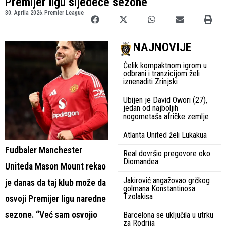
Premijer ligu sljedeće sezone
30. Aprila 2026.
Premier League
NAJNOVIJE
Čelik kompaktnom igrom u
odbrani i tranzicijom želi
iznenaditi Zrinjski
Ubijen je David Owori (27),
jedan od najboljih
nogometaša afričke zemlje
Atlanta United želi Lukakua
Fudbaler Manchester
Real dovršio pregovore oko
Diomandea
Uniteda Mason Mount rekao
Jakirović angažovao grčkog
je danas da taj klub može da
golmana Konstantinosa
Tzolakisa
osvoji Premijer ligu naredne
sezone. “Već sam osvojio
Barcelona se uključila u utrku
za Rodrija