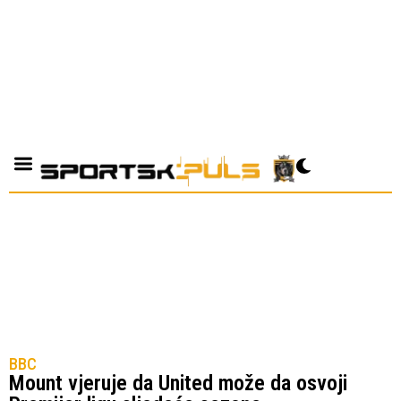
BBC
Mount vjeruje da United može da osvoji